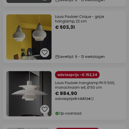
Louis Poulsen Cirque - grijze
hanglamp, 22 cm
€ 503,31
Levertijd: 9 - 13 werkdagen
adviesprijs -€ 152,24
Louis Poulsen hanglamp PH 5 500,
monochroom wit, Ø 50 cm
€ 884,90
adviesprijs
€ 1.037,14
Op voorraad