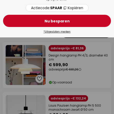
Actiecode:
SPAAR
Kopiëren
Eetkamer
Woo
Nu besparen
*Uitgesloten merken
115 artikelen
Filter
1
adviesprijs -€ 81,36
Design hanglamp PH 4/3, diameter 40
cm
€ 599,90
adviesprijs
€ 681,26
Op voorraad
adviesprijs -€ 132,24
Louis Poulsen hanglamp PH 5 500
monochroom zwart Ø 50 cm