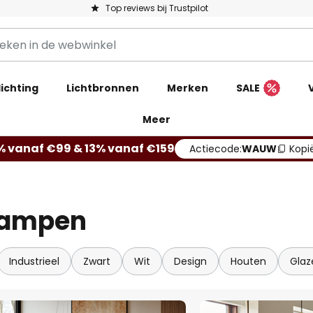
Top reviews bij Trustpilot
ichting
Lichtbronnen
Merken
SALE
Meer
% vanaf €99 & 13% vanaf €159
Actiecode:
WAUW
Kopi
lampen
Industrieel
Zwart
Wit
Design
Houten
Glaz