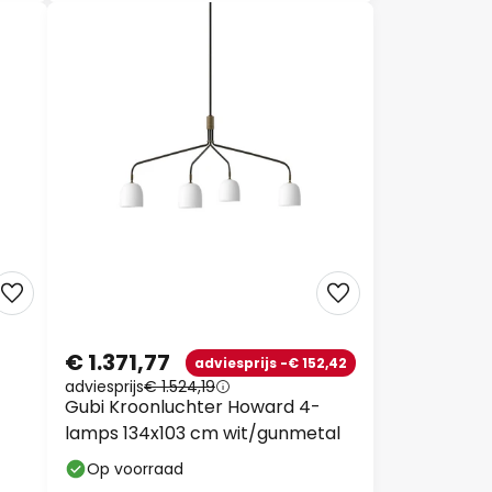
€ 1.371,77
adviesprijs -€ 152,42
adviesprijs
€ 1.524,19
Gubi Kroonluchter Howard 4-
lamps 134x103 cm wit/gunmetal
Op voorraad