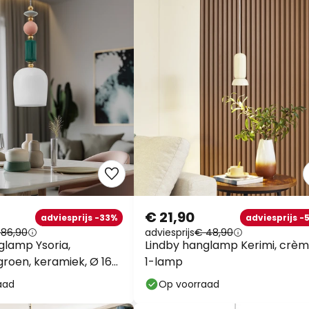
€ 21,90
adviesprijs -33%
adviesprijs -
 86,90
adviesprijs
€ 48,90
glamp Ysoria,
Lindby hanglamp Kerimi, crèm
groen, keramiek, Ø 16
1-lamp
aad
Op voorraad