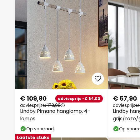
€ 109,90
€ 57,90
adviesprijs -€ 64,00
adviesprijs
€ 173,90
adviesprijs
€
Lindby Pimana hanglamp, 4-
Lindby han
lamps
grijs/roze/
cm
Op voorraad
Op voorr
Laatste stuks