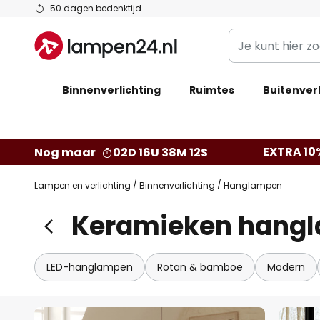
Ga
50 dagen bedenktijd
naar
Je
de
kunt
inhoud
hier
Binnenverlichting
Ruimtes
zoeken
Buitenverl
in
de
webwinkel
EXTRA 10
Nog maar
02D 16U 38M 10S
Lampen en verlichting
Binnenverlichting
Hanglampen
Keramieken hang
LED-hanglampen
Rotan & bamboe
Modern