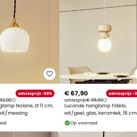
€ 67,90
adviesprijs -58%
adviesprijs -
 52,90
adviesprijs
€ 96,90
glamp Nolane, Ø 11 cm,
Lucande hanglamp Fidelo,
wit/messing
wit/geel, glas, keramiek, 18 cm
aad
Op voorraad