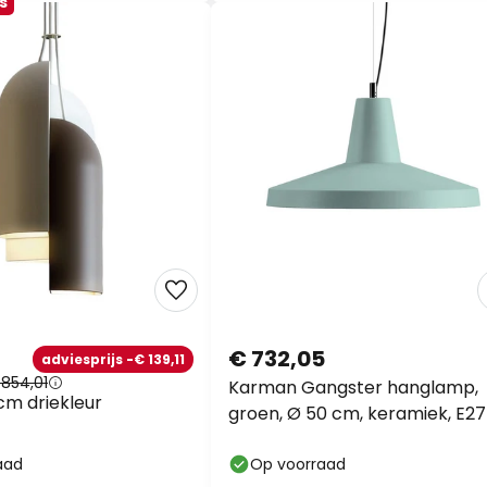
s
€ 732,05
adviesprijs -€ 139,11
854,01
Karman Gangster hanglamp,
cm driekleur
groen, Ø 50 cm, keramiek, E27
aad
Op voorraad