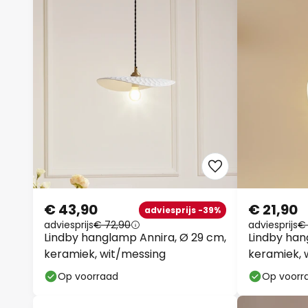
€ 43,90
€ 21,90
adviesprijs -39%
adviesprijs
€ 72,90
adviesprijs
€
Lindby hanglamp Annira, Ø 29 cm,
Lindby han
keramiek, wit/messing
keramiek, 
Op voorraad
Op voorr