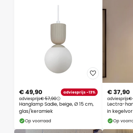
€ 49,90
€ 37,90
adviesprijs -13%
adviesprijs
€ 57,90
adviesprijs
€
Hanglamp Sadie, beige, Ø 15 cm,
Lectra-ha
glas/keramiek
in kegelvo
Op voorraad
Op voorr