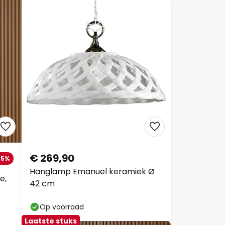
€ 269,90
55%
Hanglamp Emanuel keramiek Ø
e,
42 cm
Op voorraad
Laatste stuks