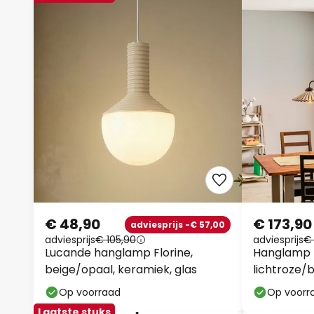
€ 48,90
€ 173,90
adviesprijs -€ 57,00
adviesprijs
€ 105,90
adviesprijs
€ 
Lucande hanglamp Florine,
Hanglamp 
beige/opaal, keramiek, glas
lichtroze/
Op voorraad
Op voorr
Laatste stuks