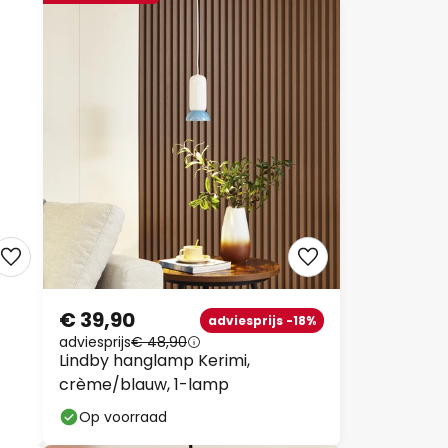
€ 39,90
adviesprijs -18%
adviesprijs
€ 48,90
Lindby hanglamp Kerimi,
crème/blauw, 1-lamp
Op voorraad