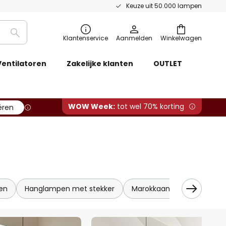
Keuze uit 50.000 lampen
Zoeken
Klantenservice
Aanmelden
Winkelwagen
Ventilatoren
Zakelijke klanten
OUTLET
WOW Week:
tot wel 70% korting
ëren
en
Hanglampen met stekker
Marokkaanse / oosterse 