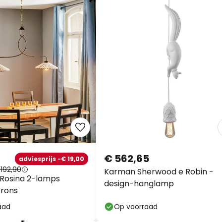
€ 562,65
adviesprijs -€ 19,00
192,90
Karman Sherwood e Robin -
Rosina 2-lamps
design-hanglamp
brons
aad
Op voorraad