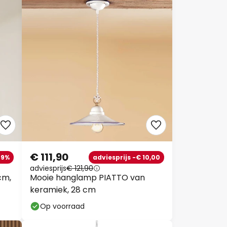
€ 111,90
39%
adviesprijs -€ 10,00
adviesprijs
€ 121,90
cm,
Mooie hanglamp PIATTO van
keramiek, 28 cm
Op voorraad