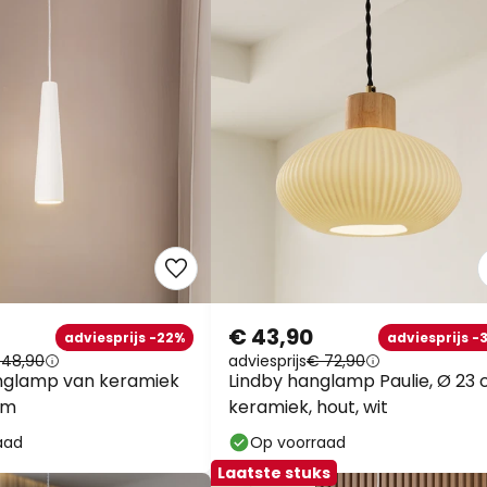
€ 43,90
adviesprijs -22%
adviesprijs -
 48,90
adviesprijs
€ 72,90
nglamp van keramiek
Lindby hanglamp Paulie, Ø 23 
rm
keramiek, hout, wit
aad
Op voorraad
Laatste stuks