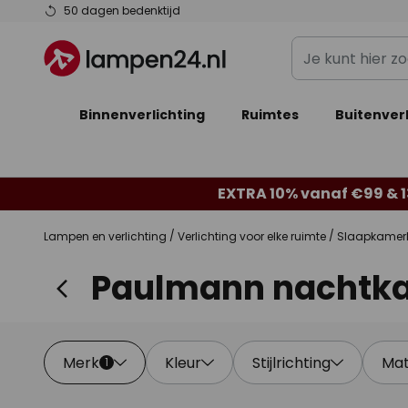
Ga
50 dagen bedenktijd
naar
Je
de
kunt
inhoud
hier
Binnenverlichting
Ruimtes
zoeken
Buitenverl
in
de
webwinkel
EXTRA 10% vanaf €99 & 
Lampen en verlichting
Verlichting voor elke ruimte
Slaapkamer
Paulmann nachtk
Merk
Kleur
Stijlrichting
Mat
1