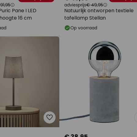
91,95
adviesprijs
€ 49,95
uric Pane I LED
Natuurlijk ontworpen textiele
 hoogte 16 cm
tafellamp Stellan
aad
Op voorraad
€ 38,95