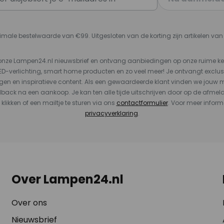
imale bestelwaarde van €99. Uitgesloten van de korting zijn artikelen va
or onze Lampen24.nl nieuwsbrief en ontvang aanbiedingen op onze ruime 
LED-verlichting, smart home producten en zo veel meer! Je ontvangt exclus
en en inspiratieve content. Als een gewaardeerde klant vinden we jouw m
dback na een aankoop. Je kan ten alle tijde uitschrijven door op de afmel
 klikken of een mailtje te sturen via ons
contactformulier
. Voor meer inform
privacyverklaring
.
Over Lampen24.nl
Over ons
Nieuwsbrief