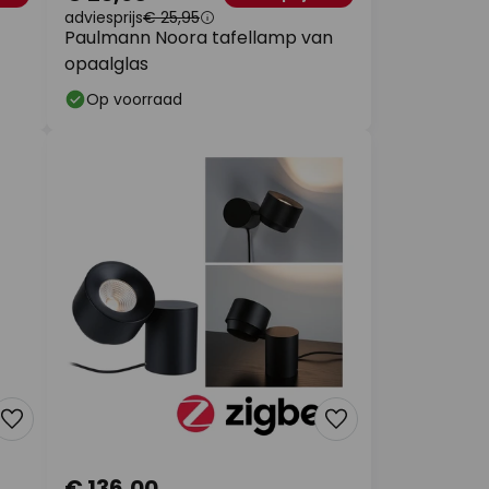
adviesprijs
€ 25,95
Paulmann Noora tafellamp van
opaalglas
Op voorraad
€ 136,00