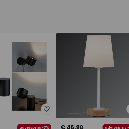
€ 46,90
adviesprijs -7%
adviesprijs 