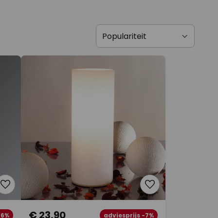
€ 23,90
-6%
adviesprijs -7%