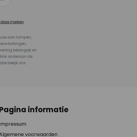
n
deze merken
.
keuze aan lampen,
ieve kortingen,
ening belangrijk en
dlink onderaan de
atie bekijk ons
Pagina informatie
Impressum
Algemene voorwaarden