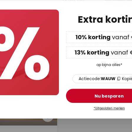
€ 38,90
adviesprijs 
adviesprijs
€ 42,95
afellamp Pinja
Paulmann tafellamp Pinja
kgrijs
Extra korti
messing/opaal
aad
Op voorraad
10% korting
vanaf
13% korting
vanaf 
op bijna alles*
Actiecode:
WAUW
Kopi
Nu besparen
*Uitgesloten merken