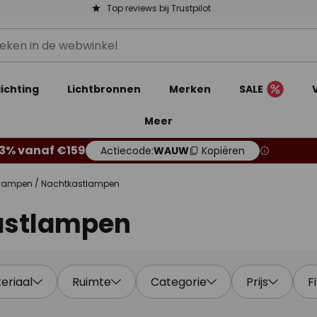
Top reviews bij Trustpilot
ichting
Lichtbronnen
Merken
SALE
Meer
13% vanaf €159
Actiecode:
WAUW
Kopiëren
lampen
Nachtkastlampen
astlampen
eriaal
Ruimte
Categorie
Prijs
F