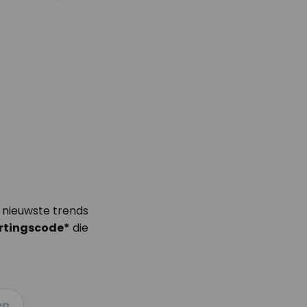
 nieuwste trends
rtingscode*
die
en