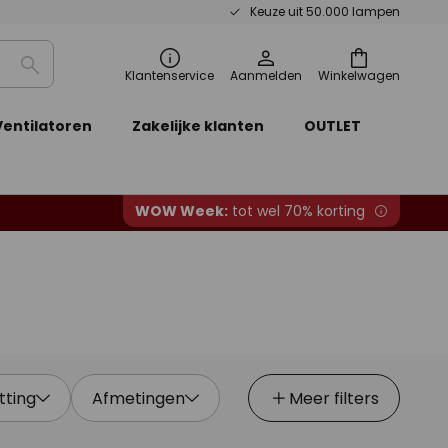
Keuze uit 50.000 lampen
Zoeken
Klantenservice
Aanmelden
Winkelwagen
Ventilatoren
Zakelijke klanten
OUTLET
WOW Week:
tot wel 70% korting
itting
Afmetingen
Meer filters