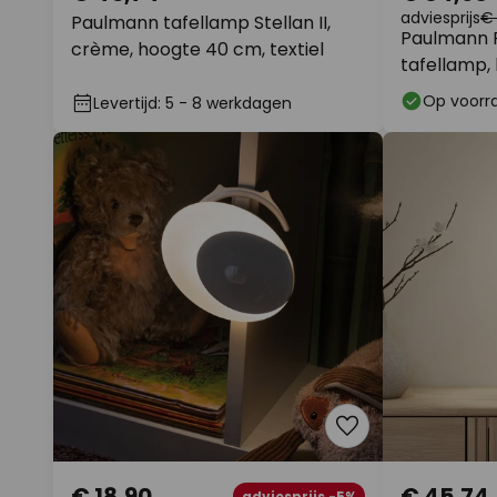
adviesprijs
€ 
Paulmann tafellamp Stellan II,
Paulmann P
crème, hoogte 40 cm, textiel
tafellamp,
Op voorr
Levertijd: 5 - 8 werkdagen
€ 18,90
€ 45,74
adviesprijs -5%