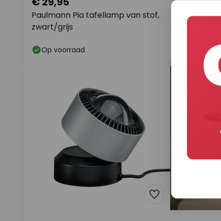
€ 29,95
€ 50,95
Paulmann Pia tafellamp van stof,
Paulmann t
zwart/grijs
chroom/roo
Op voorraad
Op voorr