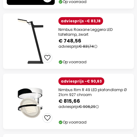
Op voorraad
adviesprijs -€ 83,18
Nimbus Roxxane Leggera LED
tafellamp, zwart
€ 748,56
adviesprijs
€ 831,74
Op voorraad
adviesprijs -€ 90,63
Nimbus Rim R 49 LED plafondlamp Ø
21cm 927 chroom
€ 815,66
adviesprijs
€ 906,29
Op voorraad