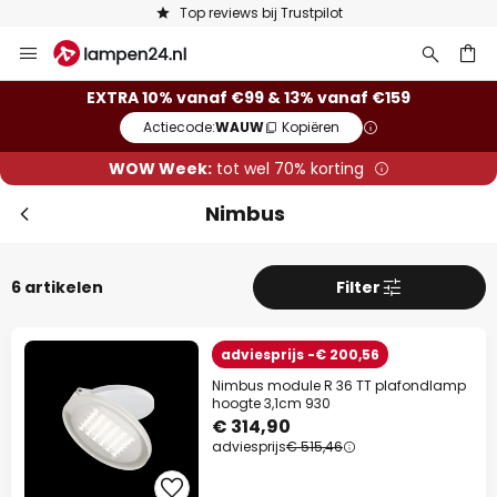
Top reviews bij Trustpilot
Ga
naar
de
ken
EXTRA 10% vanaf €99 & 13% vanaf €159
inhoud
Actiecode:
WAUW
Kopiëren
WOW Week:
tot wel 70% korting
Nimbus
6 artikelen
Filter
adviesprijs -€ 200,56
Nimbus module R 36 TT plafondlamp
hoogte 3,1cm 930
€ 314,90
adviesprijs
€ 515,46