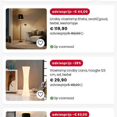
adviesprijs -€ 44,00
Lindby vloerlamp Efalia, zwart/goud,
textiel, leeslampje
€ 119,90
adviesprijs
€ 163,90
Op voorraad
adviesprijs -38%
Vloerlamp Lindby Liana, hoogte 123
cm, wit, textiel
€ 29,90
adviesprijs
€ 48,90
Op voorraad
adviesprijs -€ 63,00