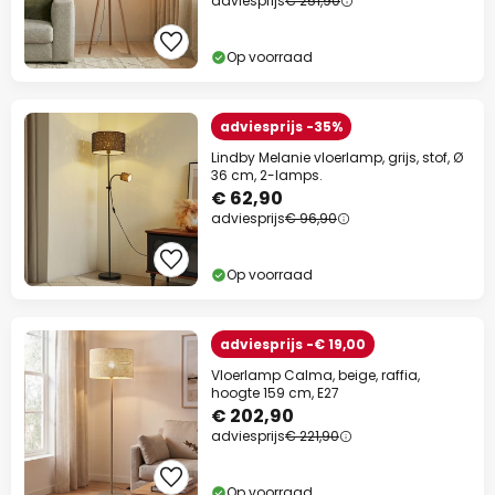
adviesprijs
€ 251,90
Op voorraad
adviesprijs -35%
Lindby Melanie vloerlamp, grijs, stof, Ø
36 cm, 2-lamps.
€ 62,90
adviesprijs
€ 96,90
Op voorraad
adviesprijs -€ 19,00
Vloerlamp Calma, beige, raffia,
hoogte 159 cm, E27
€ 202,90
adviesprijs
€ 221,90
Op voorraad