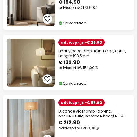
€ 154,90
adviesprijs
€ 173,90
Op voorraad
adviesprijs -€ 29,00
Lindby booglamp Helin, beige, textiel,
hoogte 198,5 cm
€ 125,90
adviesprijs
€ 154,90
Op voorraad
adviesprijs -€ 57,00
Lucande vloerlamp Fabrena,
naturelkleurig, bamboe, hoogte 138
cm
€ 212,90
adviesprijs
€ 269,90