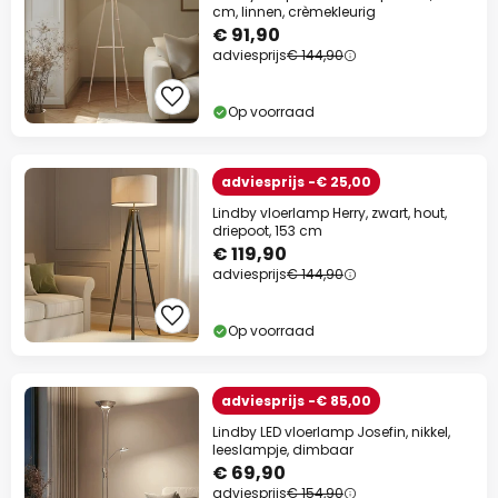
cm, linnen, crèmekleurig
€ 91,90
adviesprijs
€ 144,90
Op voorraad
adviesprijs -€ 25,00
Lindby vloerlamp Herry, zwart, hout,
driepoot, 153 cm
€ 119,90
adviesprijs
€ 144,90
Op voorraad
adviesprijs -€ 85,00
Lindby LED vloerlamp Josefin, nikkel,
leeslampje, dimbaar
€ 69,90
adviesprijs
€ 154,90