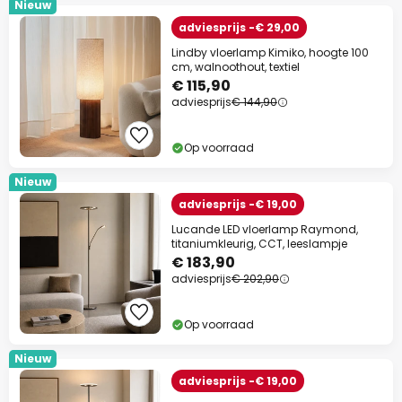
Nieuw
adviesprijs -€ 29,00
Lindby vloerlamp Kimiko, hoogte 100
cm, walnoothout, textiel
€ 115,90
adviesprijs
€ 144,90
Op voorraad
Nieuw
adviesprijs -€ 19,00
Lucande LED vloerlamp Raymond,
titaniumkleurig, CCT, leeslampje
€ 183,90
adviesprijs
€ 202,90
Op voorraad
Nieuw
adviesprijs -€ 19,00