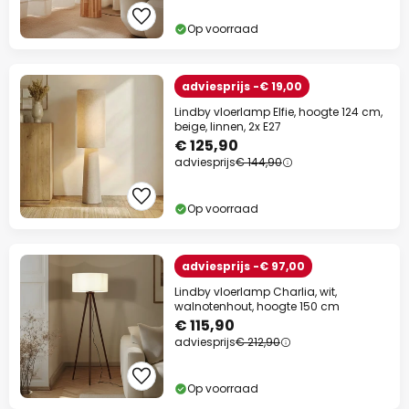
Actiecode:
WAUW
Kopiëren
Op voorraad
Nu besparen
adviesprijs -€ 19,00
Lindby vloerlamp Elfie, hoogte 124 cm,
*Uitgesloten merken
beige, linnen, 2x E27
€ 125,90
adviesprijs
€ 144,90
Op voorraad
adviesprijs -€ 97,00
Lindby vloerlamp Charlia, wit,
walnotenhout, hoogte 150 cm
€ 115,90
adviesprijs
€ 212,90
Op voorraad