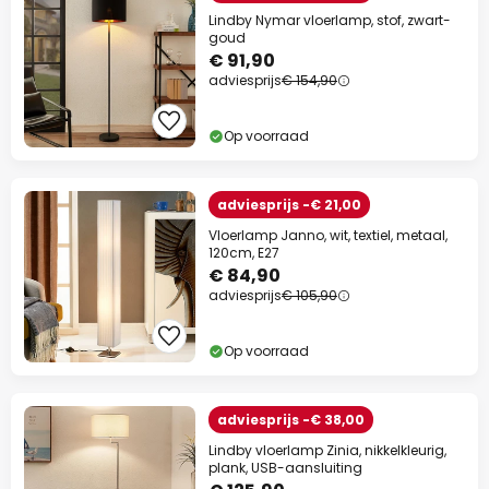
Lindby Nymar vloerlamp, stof, zwart-
goud
€ 91,90
adviesprijs
€ 154,90
Op voorraad
adviesprijs -€ 21,00
Vloerlamp Janno, wit, textiel, metaal,
120cm, E27
€ 84,90
adviesprijs
€ 105,90
Op voorraad
adviesprijs -€ 38,00
Lindby vloerlamp Zinia, nikkelkleurig,
plank, USB-aansluiting