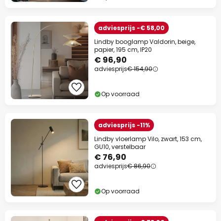
adviesprijs -€ 58,00
Lindby booglamp Valdorin, beige,
papier, 195 cm, IP20
€ 96,90
adviesprijs
€ 154,90
Op voorraad
adviesprijs -11%
Lindby vloerlamp Vilo, zwart, 153 cm,
GU10, verstelbaar
€ 76,90
adviesprijs
€ 86,90
Op voorraad