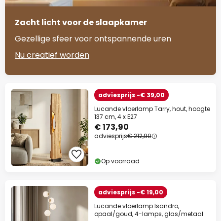
Zacht licht voor de slaapkamer
Gezellige sfeer voor ontspannende uren
Nu creatief worden
adviesprijs -€ 39,00
Lucande vloerlamp Tarry, hout, hoogte
137 cm, 4 x E27
€ 173,90
adviesprijs
€ 212,90
Op voorraad
adviesprijs -€ 19,00
Lucande vloerlamp Isandro,
opaal/goud, 4-lamps, glas/metaal