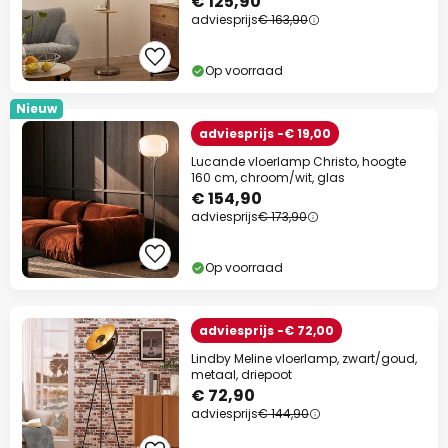
€ 125,90
adviesprijs
€ 163,90
Op voorraad
Nieuw
adviesprijs -€ 19,00
Lucande vloerlamp Christo, hoogte
160 cm, chroom/wit, glas
€ 154,90
adviesprijs
€ 173,90
Op voorraad
adviesprijs -€ 72,00
Lindby Meline vloerlamp, zwart/goud,
metaal, driepoot
€ 72,90
adviesprijs
€ 144,90