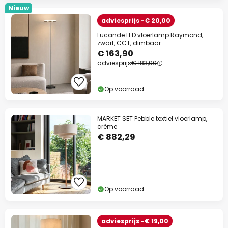
Nieuw
adviesprijs -€ 20,00
Lucande LED vloerlamp Raymond,
zwart, CCT, dimbaar
€ 163,90
adviesprijs
€ 183,90
Op voorraad
MARKET SET Pebble textiel vloerlamp,
crème
€ 882,29
Op voorraad
adviesprijs -€ 19,00