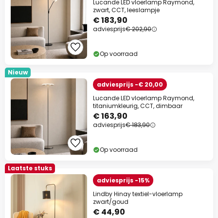
Lucande LED vloerlamp Raymond,
zwart, CCT, leeslampje
€ 183,90
adviesprijs
€ 202,90
Op voorraad
Nieuw
adviesprijs -€ 20,00
Lucande LED vloerlamp Raymond,
titaniumkleurig, CCT, dimbaar
€ 163,90
adviesprijs
€ 183,90
Op voorraad
Laatste stuks
adviesprijs -15%
Lindby Hinay textiel-vloerlamp
zwart/goud
€ 44,90