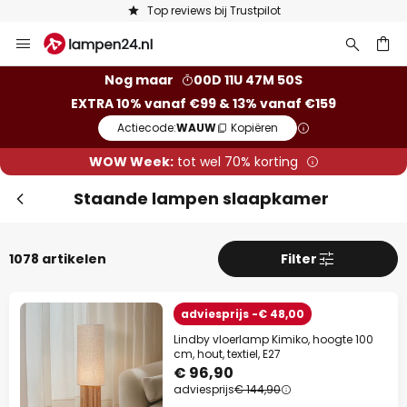
Keuze uit 50.000 lampen
Ga
Slui
naar
de
ken
Nog maar
00D 11U 47M 48S
inhoud
EXTRA 10% vanaf €99 & 13% vanaf €159
Actiecode:
WAUW
Kopiëren
WOW Week:
tot wel 70% korting
Staande lampen slaapkamer
1078 artikelen
Filter
Extra korting
adviesprijs -€ 48,00
10% korting
vanaf €99
Lindby vloerlamp Kimiko, hoogte 100
cm, hout, textiel, E27
13% korting
vanaf €159
€ 96,90
adviesprijs
€ 144,90
op bijna alles*