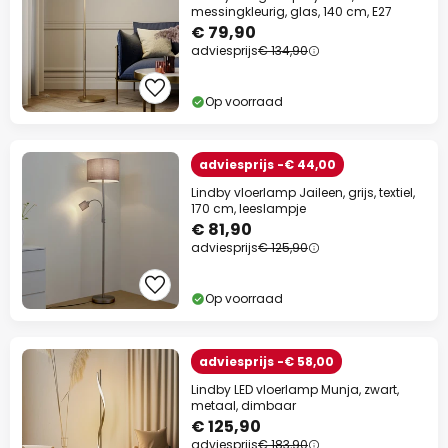
messingkleurig, glas, 140 cm, E27
€ 79,90
adviesprijs
€ 134,90
Op voorraad
adviesprijs -€ 44,00
Lindby vloerlamp Jaileen, grijs, textiel,
170 cm, leeslampje
€ 81,90
adviesprijs
€ 125,90
Op voorraad
adviesprijs -€ 58,00
Lindby LED vloerlamp Munja, zwart,
metaal, dimbaar
€ 125,90
adviesprijs
€ 183,90