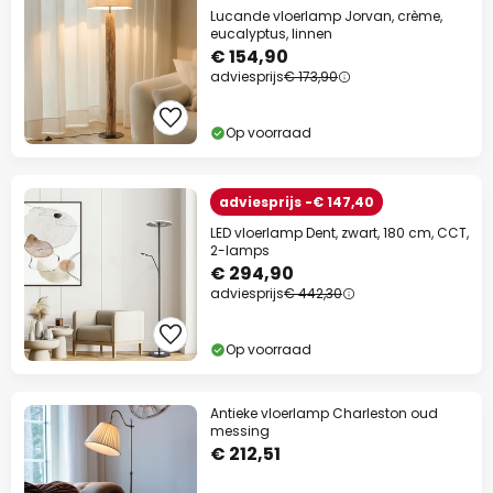
Lucande vloerlamp Jorvan, crème,
eucalyptus, linnen
€ 154,90
adviesprijs
€ 173,90
Op voorraad
adviesprijs -€ 147,40
LED vloerlamp Dent, zwart, 180 cm, CCT,
2-lamps
€ 294,90
adviesprijs
€ 442,30
Op voorraad
Antieke vloerlamp Charleston oud
messing
€ 212,51