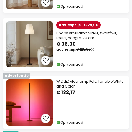
Op voorraad
adviesprijs -€ 29,00
Lindby vloerlamp Virelle, zwart/wit,
textiel, hoogte 170 cm
€ 96,90
adviesprijs
€ 125,90
Op voorraad
Advertentie
WiZ LED vloerlamp Pole, Tunable White
and Color
€ 132,17
Op voorraad