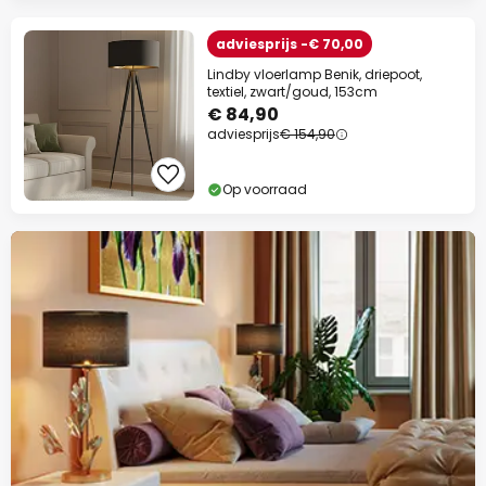
adviesprijs -€ 70,00
Lindby vloerlamp Benik, driepoot,
textiel, zwart/goud, 153cm
€ 84,90
adviesprijs
€ 154,90
Op voorraad