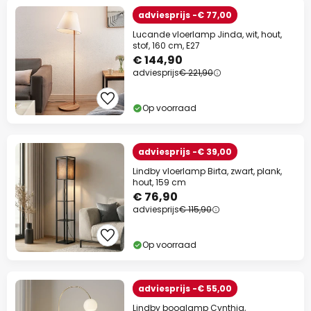
adviesprijs -€ 77,00
Lucande vloerlamp Jinda, wit, hout,
stof, 160 cm, E27
€ 144,90
adviesprijs
€ 221,90
Op voorraad
adviesprijs -€ 39,00
Lindby vloerlamp Birta, zwart, plank,
hout, 159 cm
€ 76,90
adviesprijs
€ 115,90
Op voorraad
adviesprijs -€ 55,00
Lindby booglamp Cynthia,