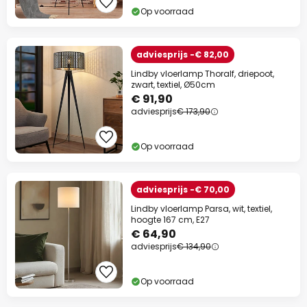
Op voorraad
adviesprijs -€ 82,00
Lindby vloerlamp Thoralf, driepoot,
zwart, textiel, Ø50cm
€ 91,90
adviesprijs
€ 173,90
Op voorraad
adviesprijs -€ 70,00
Lindby vloerlamp Parsa, wit, textiel,
hoogte 167 cm, E27
€ 64,90
adviesprijs
€ 134,90
Op voorraad