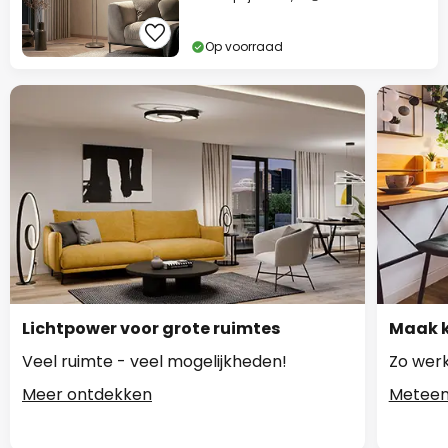
Op voorraad
Lichtpower voor grote ruimtes
Maak k
Veel ruimte - veel mogelijkheden!
Zo werk
Meer ontdekken
Meteen