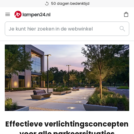
Top reviews bij Trustpilot
Ga
naar
Je
de
ken
Zoek
kunt
inhoud
hier
zoeken
in
de
webwinkel
Effectieve verlichtingsconcepten
voor alle parkeersituaties