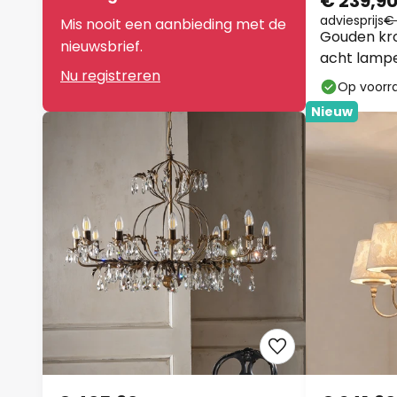
€ 239,9
adviesprijs
€ 
Mis nooit een aanbieding met de
Gouden kro
nieuwsbrief.
acht lamp
Nu registreren
Op voorr
Nieuw