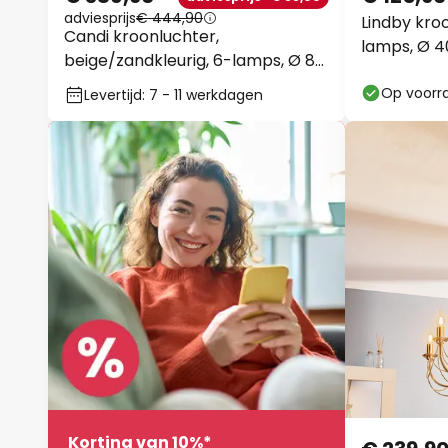
adviesprijs
€ 444,90
Lindby kro
Candi kroonluchter,
lamps, Ø 4
beige/zandkleurig, 6-lamps, Ø 85
cm, E27
Op voorr
Levertijd: 7 - 11 werkdagen
Korting van 10%*