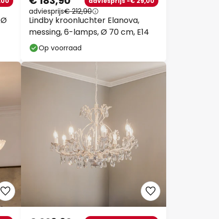
€ 183,90
,00
adviesprijs -€ 29,00
adviesprijs
€ 212,90
 Ø
Lindby kroonluchter Elanova,
messing, 6-lamps, Ø 70 cm, E14
Op voorraad