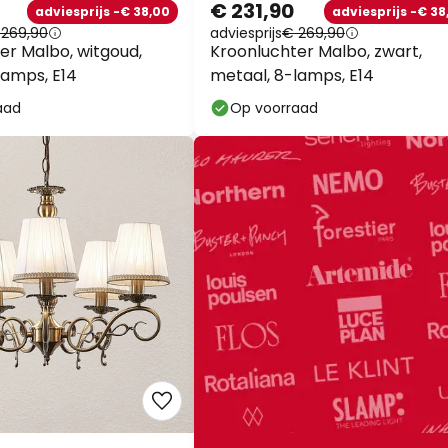
€ 231,90
adviesprijs -€ 38,00
adviesprijs -€ 38
 269,90
adviesprijs
€ 269,90
er Malbo, witgoud,
Kroonluchter Malbo, zwart,
lamps, E14
metaal, 8-lamps, E14
aad
Op voorraad