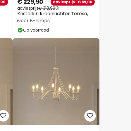
€ 229,90
,00
adviesprijs -€ 89,00
adviesprijs
€ 318,90
Kristallen kroonluchter Teresa,
ivoor 8-lamps
Op voorraad