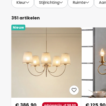
Kleur
Stijlrichting
Ruimte
Aan
351 artikelen
Nieuw
€ 386,90
€ 125,90
adviesprijs -€ 58,00