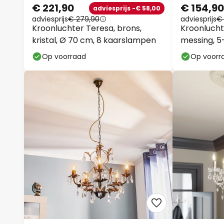
€ 221,90
€ 154,90
adviesprijs -€ 58,00
adviesprijs
€ 279,90
adviesprijs
€ 
Kroonluchter Teresa, brons,
Kroonluchte
kristal, Ø 70 cm, 8 kaarslampen
messing, 5
Op voorraad
Op voorr