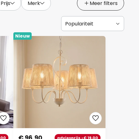
Prijs
Merk
Meer filters
Nieuw
€ 96,90
,00
adviesprijs -€ 19,00