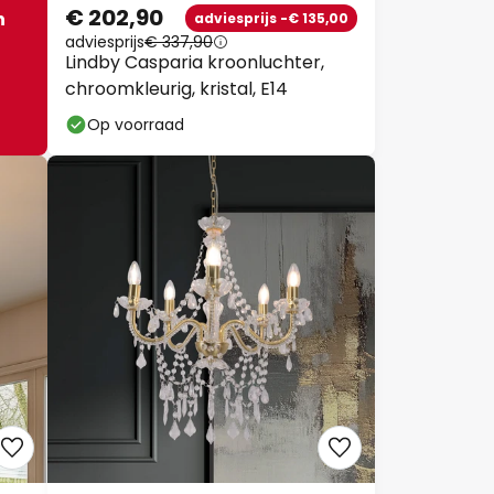
€ 202,90
n
adviesprijs -€ 135,00
adviesprijs
€ 337,90
Lindby Casparia kroonluchter,
chroomkleurig, kristal, E14
Op voorraad