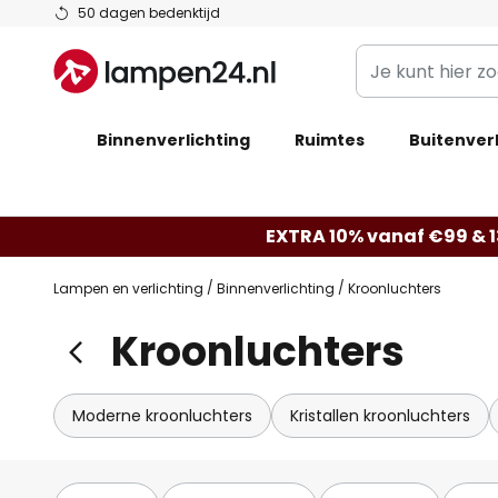
Ga
50 dagen bedenktijd
naar
Je
de
kunt
inhoud
hier
Binnenverlichting
Ruimtes
zoeken
Buitenverl
in
de
webwinkel
EXTRA 10% vanaf €99 & 
Lampen en verlichting
Binnenverlichting
Kroonluchters
Kroonluchters
Moderne kroonluchters
Kristallen kroonluchters