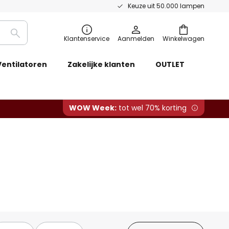
Keuze uit 50.000 lampen
Zoeken
Klantenservice
Aanmelden
Winkelwagen
Ventilatoren
Zakelijke klanten
OUTLET
WOW Week:
tot wel 70% korting