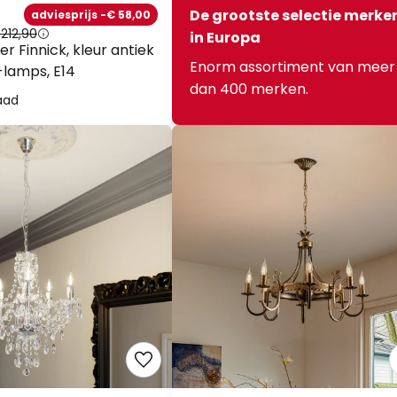
De grootste selectie merke
adviesprijs -€ 58,00
212,90
in Europa
r Finnick, kleur antiek
Enorm assortiment van meer
-lamps, E14
dan 400 merken.
aad