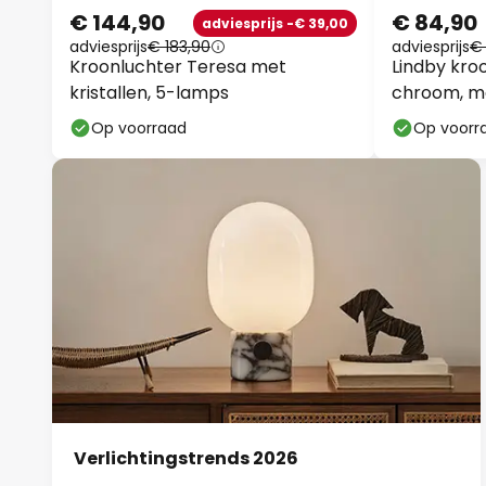
€ 144,90
€ 84,90
adviesprijs -€ 39,00
adviesprijs
€ 183,90
adviesprijs
€
Kroonluchter Teresa met
Lindby kro
kristallen, 5-lamps
chroom, me
cm
Op voorraad
Op voorr
Verlichtingstrends 2026