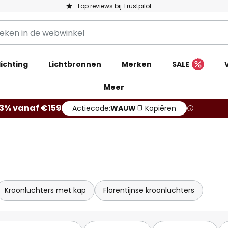
Top reviews bij Trustpilot
ichting
Lichtbronnen
Merken
SALE
Meer
13% vanaf €159
Actiecode:
WAUW
Kopiëren
Kroonluchters met kap
Florentijnse kroonluchters