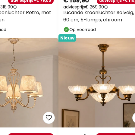
0
€ 159,90
adviesprijs -€ 79,00
adviesprijs -€ 110
318,90
adviesprijs
€ 269,90
onluchter Retro, met
Lucande kroonluchter Solveig,
en
60 cm, 5-lamps, chroom
aad
Op voorraad
Nieuw