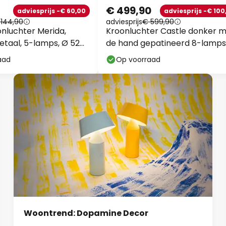
€ 499,90
adviesprijs -€ 60,00
adviesprijs -€ 100
 144,90
adviesprijs
€ 599,90
onluchter Merida,
Kroonluchter Castle donker 
taal, 5-lamps, Ø 52
de hand gepatineerd 8-lamps
aad
Op voorraad
Woontrend: Dopamine Decor