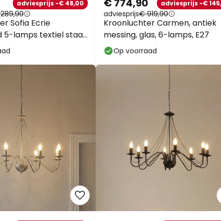
€ 774,90
adviesprijs -€ 48,00
adviesprijs -€ 145
 289,90
adviesprijs
€ 919,90
r Sofia Ecrie
Kroonluchter Carmen, antiek
 5-lamps textiel staal
messing, glas, 6-lamps, E27
aad
Op voorraad