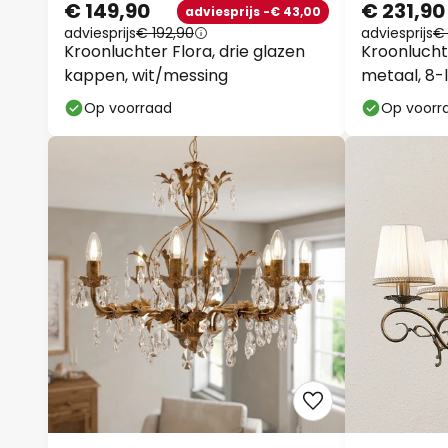
€ 149,90
€ 231,90
adviesprijs -€ 43,00
adviesprijs
€ 192,90
adviesprijs
€
Kroonluchter Flora, drie glazen
Kroonlucht
kappen, wit/messing
metaal, 8-
Op voorraad
Op voorr