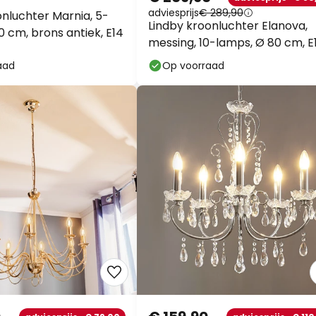
adviesprijs
€ 289,90
onluchter Marnia, 5-
Lindby kroonluchter Elanova,
0 cm, brons antiek, E14
messing, 10-lamps, Ø 80 cm, E
aad
Op voorraad