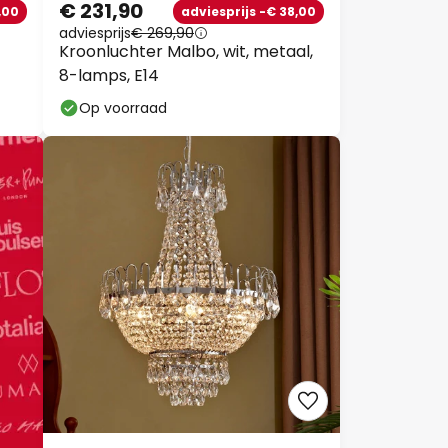
€ 231,90
,00
adviesprijs -€ 38,00
adviesprijs
€ 269,90
Kroonluchter Malbo, wit, metaal,
8-lamps, E14
Op voorraad