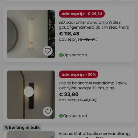
adviesprijs -€ 29,62
LED badkamer wandlamp Wales,
goud/gemarmerd, 35 cm staal/hars
€ 118,48
adviesprijs
€ 148,10
Op voorraad
adviesprijs -30%
Lindby badkamer wandlamp Tavrik,
zwart/wit, hoogte 30 cm, glas
€ 33,90
adviesprijs
€ 48,90
Op voorraad
% korting in bulk
Arcchio Mahdi badkamer wandlamp,