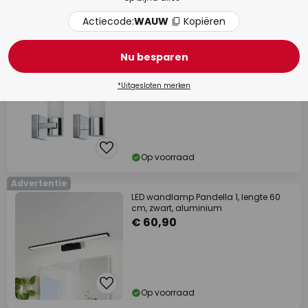
Actiecode:
WAUW
Kopiëren
Op voorraad
Advertentie
Nu besparen
Paulmann LED spiegellamp Gemini,
chroom, set van 2, dimbaar, IP44
€ 78,79
*Uitgesloten merken
Op voorraad
Advertentie
LED wandlamp Pandella 1, lengte 60
cm, zwart, aluminium
€ 60,90
Op voorraad