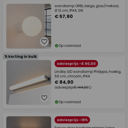
wandlamp ORBI, beige, glas/metaal,
Ø 12 cm, IP44, G9
€ 57,90
Op voorraad
% korting in bulk
adviesprijs -€ 60,00
Lindby LED wandlamp Philippa, hoekig,
59 cm, chroom, IP44
€ 84,90
adviesprijs
€ 144,90
Op voorraad
adviesprijs -18%
Eenvoudige badkamerlamp Liana