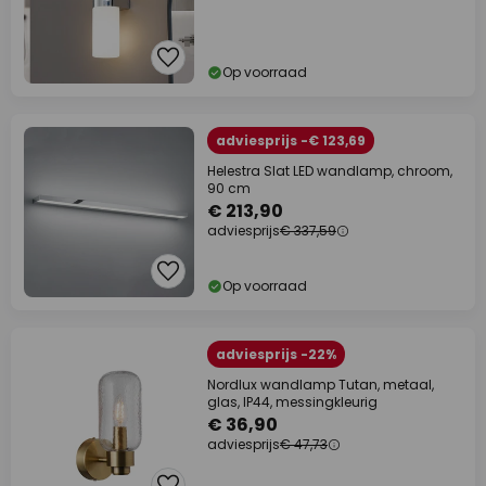
Op voorraad
adviesprijs -€ 123,69
Helestra Slat LED wandlamp, chroom,
90 cm
€ 213,90
adviesprijs
€ 337,59
Op voorraad
adviesprijs -22%
Nordlux wandlamp Tutan, metaal,
glas, IP44, messingkleurig
€ 36,90
adviesprijs
€ 47,73