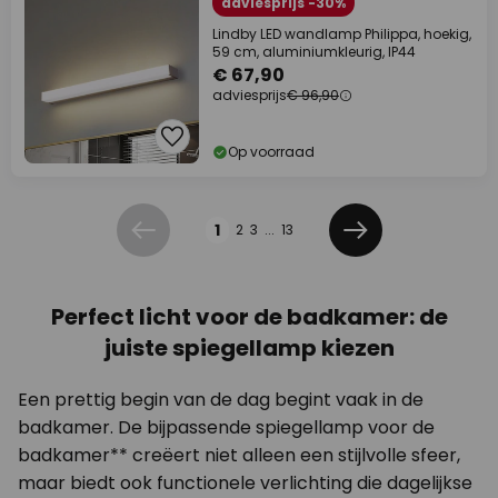
adviesprijs -30%
Lindby LED wandlamp Philippa, hoekig,
59 cm, aluminiumkleurig, IP44
€ 67,90
adviesprijs
€ 96,90
Op voorraad
Pagina
1
2
3
...
13
Vorige
Volgende
Perfect licht voor de badkamer: de
juiste spiegellamp kiezen
Een prettig begin van de dag begint vaak in de
badkamer. De bijpassende spiegellamp voor de
badkamer** creëert niet alleen een stijlvolle sfeer,
maar biedt ook functionele verlichting die dagelijkse