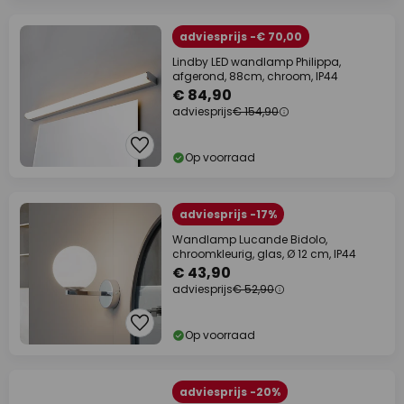
adviesprijs -€ 70,00
Lindby LED wandlamp Philippa,
afgerond, 88cm, chroom, IP44
€ 84,90
adviesprijs
€ 154,90
Op voorraad
adviesprijs -17%
Wandlamp Lucande Bidolo,
chroomkleurig, glas, Ø 12 cm, IP44
€ 43,90
adviesprijs
€ 52,90
Op voorraad
adviesprijs -20%