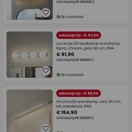
adviesprijs
€ 149,90
Op voorraad
adviesprijs -€ 43,00
Lucande LED badkamer wandlamp
Myrra, chroom, glas, 60 cm, IP44
€ 91,90
adviesprijs
€ 134,90
Op voorraad
adviesprijs -€ 58,00
Arcchio LED wandlamp Jora, 90 cm,
wit, zwenkbaar, IP44
€ 154,90
adviesprijs
€ 212,90