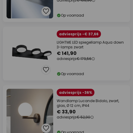
adviesprijs
€ 105,90
Op voorraad
adviesprijs -€ 37,66
LIGHTME LED spiegellamp Aqua down
3-lamps zwart
€ 141,90
adviesprijs
€ 179,56
Op voorraad
adviesprijs -36%
Wandlamp Lucande Bidolo, zwart,
glas, Ø 12 cm, IP44
€ 33,90
adviesprijs
€ 52,90
Op voorraad