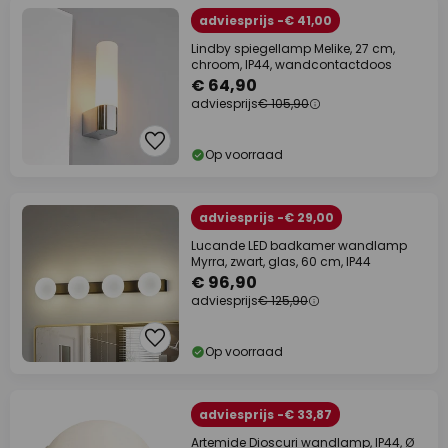
adviesprijs -€ 41,00
Lindby spiegellamp Melike, 27 cm,
chroom, IP44, wandcontactdoos
€ 64,90
adviesprijs
€ 105,90
Op voorraad
adviesprijs -€ 29,00
Lucande LED badkamer wandlamp
Myrra, zwart, glas, 60 cm, IP44
€ 96,90
adviesprijs
€ 125,90
Op voorraad
adviesprijs -€ 33,87
Artemide Dioscuri wandlamp, IP44, Ø