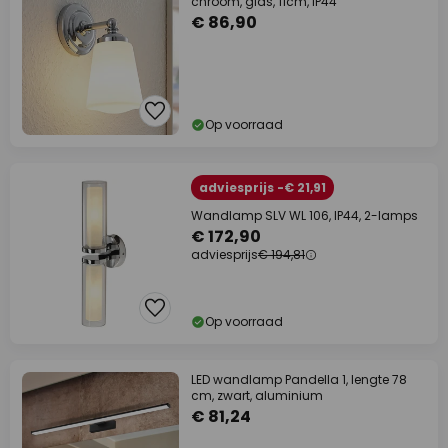
chroom, glas, 11cm, IP44
€ 86,90
Op voorraad
adviesprijs -€ 21,91
Wandlamp SLV WL 106, IP44, 2-lamps
€ 172,90
adviesprijs
€ 194,81
Op voorraad
LED wandlamp Pandella 1, lengte 78
cm, zwart, aluminium
€ 81,24