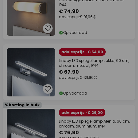
IP44
€ 74,90
adviesprijs
€ 91,96
Op voorraad
adviesprijs -€ 54,00
Lindby LED spiegellamp Jukka, 60 cm,
chroom, metaal, IP44
€ 67,90
adviesprijs
€ 121,90
Op voorraad
% korting in bulk
adviesprijs -€ 29,00
Lindby LED spiegellamp Alenia, 60 cm,
chroom, aluminium, IP44
€ 76,90