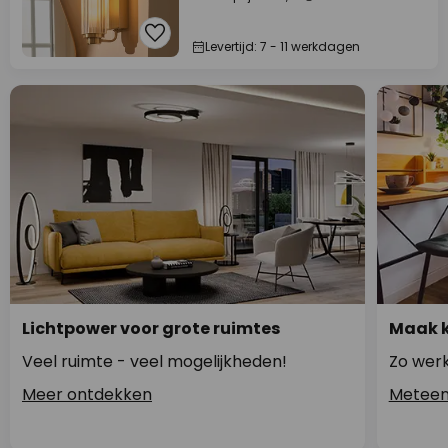
Levertijd: 7 - 11 werkdagen
Lichtpower voor grote ruimtes
Maak k
Veel ruimte - veel mogelijkheden!
Zo werk
Meer ontdekken
Meteen