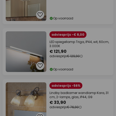
Op voorraad
adviesprijs -€ 8,00
LED spiegellamp Triga, IP44, wit, 60cm,
3.000K
€ 121,90
adviesprijs
€ 129,90
Op voorraad
adviesprijs -56%
Lindby badkamer wandlamp Kara, 31
cm, 2-lamps, glas, IP44, G9
€ 33,90
adviesprijs
€ 76,90