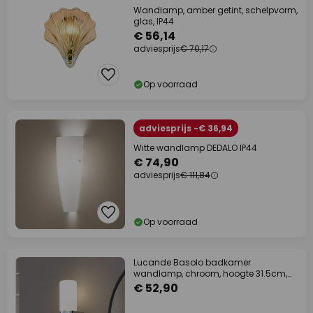
Wandlamp, amber getint, schelpvorm,
glas, IP44
€ 56,14
adviesprijs
€ 70,17
Op voorraad
adviesprijs -€ 36,94
Witte wandlamp DEDALO IP44
€ 74,90
adviesprijs
€ 111,84
Op voorraad
Lucande Basolo badkamer
wandlamp, chroom, hoogte 31.5cm,
glas, IP44
€ 52,90