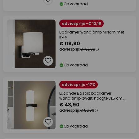
Op voorraad
adviesprijs -€ 12,18
Badkamer wandlamp Miriam met
IP44
€ 119,90
adviesprijs
€ 132,08
Op voorraad
adviesprijs -17%
Lucande Basolo badkamer
wandlamp, zwart, hoogte 31,5 cm,
glas
€ 43,90
adviesprijs
€ 52,90
Op voorraad