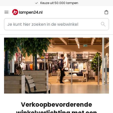
Keuze uit 50.000 lampen
Ga
naar
Je
de
ken
Zoek
kunt
inhoud
hier
zoeken
in
de
webwinkel
Verkoopbevorderende
winkelverlichting met een