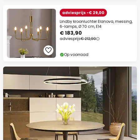
adviesprijs -€ 29,00
Lindby kroonluchter Elanova, messing,
6-lamps, Ø 70 cm, E14
€ 183,90
adviesprijs
€ 212,90
Op voorraad