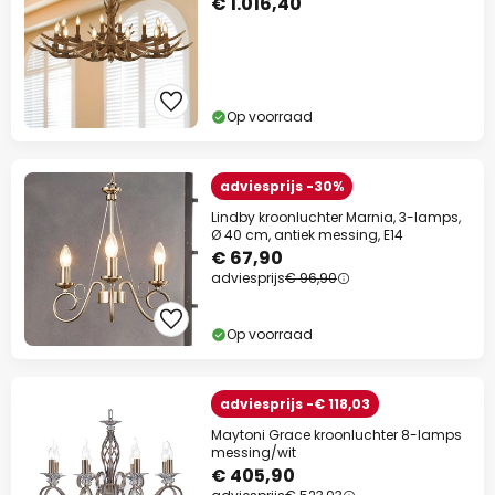
€ 1.016,40
Op voorraad
adviesprijs -30%
Lindby kroonluchter Marnia, 3-lamps,
Ø 40 cm, antiek messing, E14
€ 67,90
adviesprijs
€ 96,90
Op voorraad
adviesprijs -€ 118,03
Maytoni Grace kroonluchter 8-lamps
messing/wit
€ 405,90