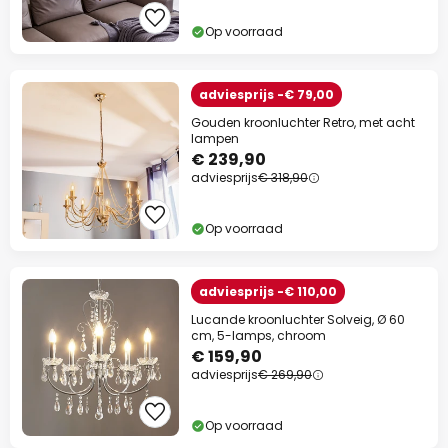
Extra korting
Op voorraad
10% korting
vanaf €99
13% korting
vanaf €159
adviesprijs -€ 79,00
Gouden kroonluchter Retro, met acht
op bijna alles*
lampen
€ 239,90
Actiecode:
WAUW
Kopiëren
adviesprijs
€ 318,90
Nu besparen
Op voorraad
*Uitgesloten merken
adviesprijs -€ 110,00
Lucande kroonluchter Solveig, Ø 60
cm, 5-lamps, chroom
€ 159,90
adviesprijs
€ 269,90
Op voorraad