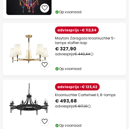
Op voorraad
adviesprijs -€ 112,54
Maytoni Zaragoza kroonluchter 5-
lamps stoffen kap
€ 327,90
adviesprijs
€ 440,44
Op voorraad
adviesprijs -€ 123,42
Kroonluchter Cartwheel II, 8-lamps
€ 493,68
adviesprijs
€ 617,10
Op voorraad