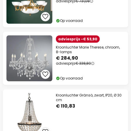
adviesprijs
€ 731,08
Op voorraad
adviesprijs -€ 53,90
Kroonluchter Marie Therese, chroom,
8-lamps
€ 284,90
adviesprijs
€ 338,80
Op voorraad
Kroonluchter Gränsö, zwart, IP20, Ø 30
cm
€ 110,83