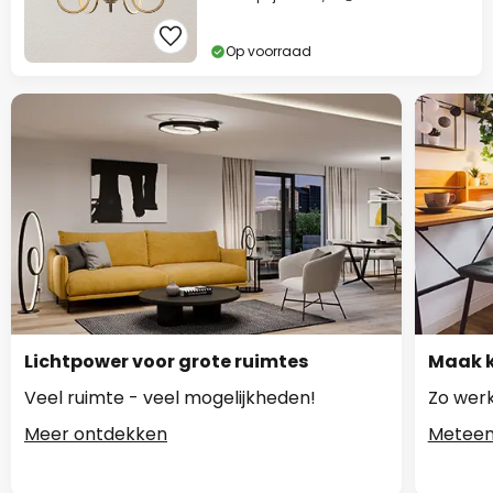
Op voorraad
Lichtpower voor grote ruimtes
Maak k
Veel ruimte - veel mogelijkheden!
Zo werk
Meer ontdekken
Meteen