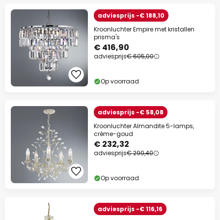
adviesprijs -€ 188,10
Kroonluchter Empire met kristallen
prisma's
€ 416,90
adviesprijs
€ 605,00
Op voorraad
adviesprijs -€ 58,08
Kroonluchter Almandite 5-lamps,
crème-goud
€ 232,32
adviesprijs
€ 290,40
Op voorraad
adviesprijs -€ 116,16