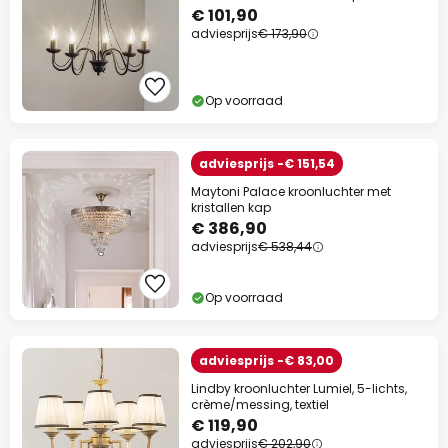
€ 101,90
adviesprijs
€ 173,90
Op voorraad
adviesprijs -€ 151,54
Maytoni Palace kroonluchter met
kristallen kap
€ 386,90
adviesprijs
€ 538,44
Op voorraad
adviesprijs -€ 83,00
Lindby kroonluchter Lumiel, 5-lichts,
crème/messing, textiel
€ 119,90
adviesprijs
€ 202,90