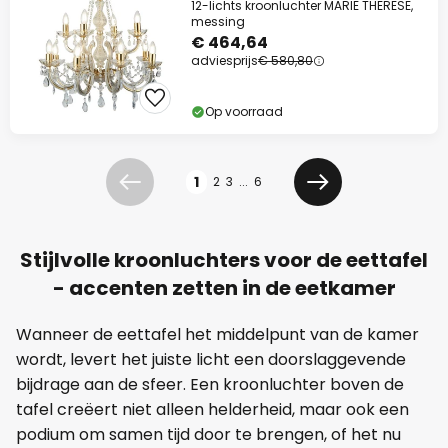
12-lichts kroonluchter MARIE THERESE,
messing
€ 464,64
adviesprijs
€ 580,80
Op voorraad
Pagina
1
2
3
...
6
Vorige
Volgende
Stijlvolle kroonluchters voor de eettafel
- accenten zetten in de eetkamer
Wanneer de eettafel het middelpunt van de kamer
wordt, levert het juiste licht een doorslaggevende
bijdrage aan de sfeer. Een kroonluchter boven de
tafel creëert niet alleen helderheid, maar ook een
podium om samen tijd door te brengen, of het nu