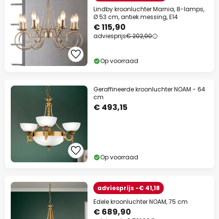
Lindby kroonluchter Marnia, 8-lamps,
Ø 53 cm, antiek messing, E14
€ 115,90
adviesprijs
€ 202,90
Op voorraad
Geraffineerde kroonluchter NOAM - 64
cm
€ 493,15
Op voorraad
adviesprijs -€ 41,18
Edele kroonluchter NOAM, 75 cm
€ 689,90