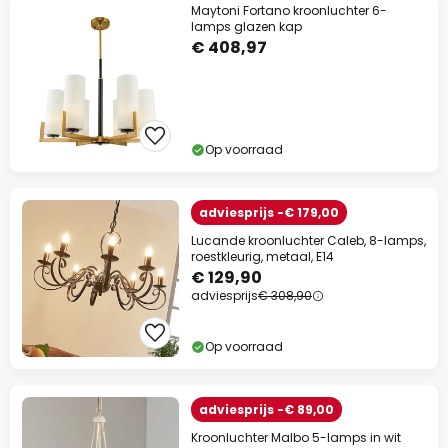
Maytoni Fortano kroonluchter 6-
lamps glazen kap
€ 408,97
Op voorraad
adviesprijs -€ 179,00
Lucande kroonluchter Caleb, 8-lamps,
roestkleurig, metaal, E14
€ 129,90
adviesprijs
€ 308,90
Op voorraad
adviesprijs -€ 89,00
Kroonluchter Malbo 5-lamps in wit