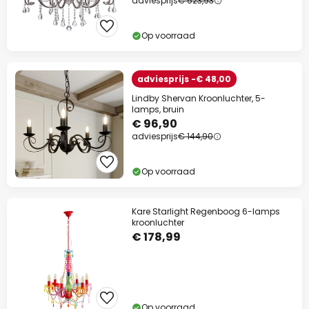
adviesprijs
€ 523,93
Op voorraad
adviesprijs -€ 48,00
Lindby Shervan Kroonluchter, 5-
lamps, bruin
€ 96,90
adviesprijs
€ 144,90
Op voorraad
Kare Starlight Regenboog 6-lamps
kroonluchter
€ 178,99
Op voorraad