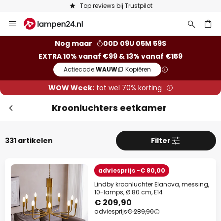
Keuze uit 50.000 lampen
Ga
naar
de
ken
Nog maar
00D 09U 05M 57S
inhoud
EXTRA 10% vanaf €99 & 13% vanaf €159
Actiecode:
WAUW
Kopiëren
Slui
WOW Week:
tot wel 70% korting
Kroonluchters eetkamer
331 artikelen
Filter
adviesprijs -€ 80,00
Lindby kroonluchter Elanova, messing,
10-lamps, Ø 80 cm, E14
€ 209,90
adviesprijs
€ 289,90