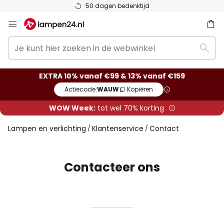
50 dagen bedenktijd
Ga
naar
Je
de
ken
Zoek
kunt
inhoud
hier
EXTRA 10% vanaf €99 & 13% vanaf €159
zoeken
Actiecode:
WAUW
Kopiëren
in
de
WOW Week:
tot wel 70% korting
webwinkel
Lampen en verlichting
Klantenservice
Contact
Contacteer ons