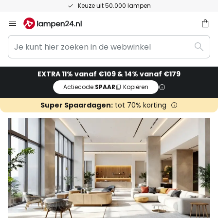
50 dagen bedenktijd
Ga
naar
Je
de
ken
Zoek
kunt
inhoud
hier
EXTRA 11% vanaf €109 & 14% vanaf €179
zoeken
Actiecode:
SPAAR
Kopiëren
in
de
Super Spaardagen:
tot 70% korting
webwinkel