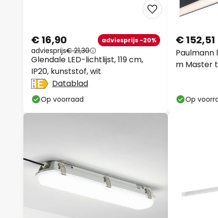
€ 16,90
€ 152,51
adviesprijs -20%
adviesprijs
€ 21,30
Paulmann li
Glendale LED-lichtlijst, 119 cm,
m Master t
IP20, kunststof, wit
Datablad
Op voorraad
Op voorr