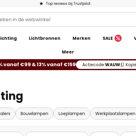
Top reviews bij Trustpilot
ichting
Lichtbronnen
Merken
SALE
Meer
% vanaf €99 & 13% vanaf €159
Actiecode:
WAUW
Kopi
ting
ralers
Bouwlampen
Loeplampen
Werkplaatslampen