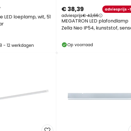
7
€ 38,39
adviesprijs -
adviesprijs
€ 42,66
 LED loeplamp, wit, 51
MEGATRON LED plafondlamp
ar
Zella Neo IP54, kunststof, sens
Op voorraad
: 8 - 12 werkdagen