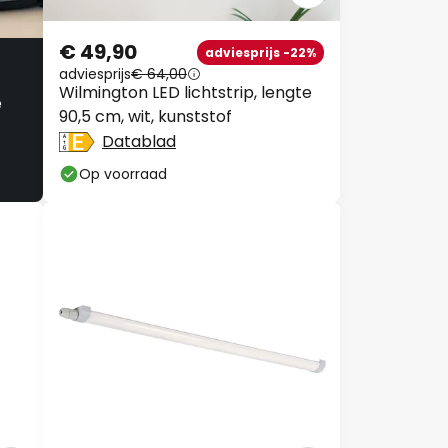
€ 49,90
adviesprijs -22%
adviesprijs
€ 64,00
Wilmington LED lichtstrip, lengte
e
90,5 cm, wit, kunststof
Datablad
Op voorraad