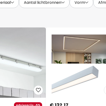
eriaal
Aantal lichtbronnen
Vorm
Afm
€ 132,17
adviesprijs -5%