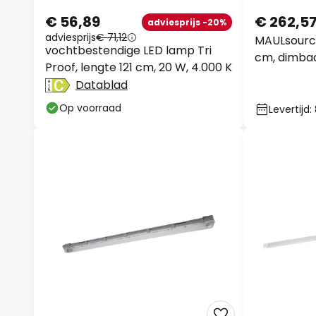
€ 56,89
€ 262,5
adviesprijs -20%
adviesprijs
€ 71,12
MAULsource
vochtbestendige LED lamp Tri
cm, dimba
Proof, lengte 121 cm, 20 W, 4.000 K
Datablad
Op voorraad
Levertijd