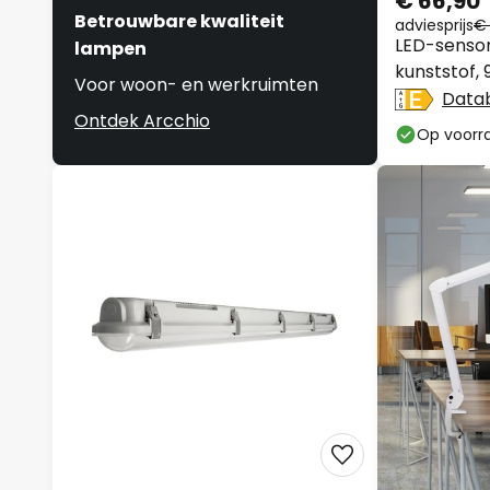
€ 66,90
Betrouwbare kwaliteit
adviesprijs
€ 
LED-sensorl
lampen
kunststof, 
Voor woon- en werkruimten
Data
Ontdek Arcchio
Op voorr