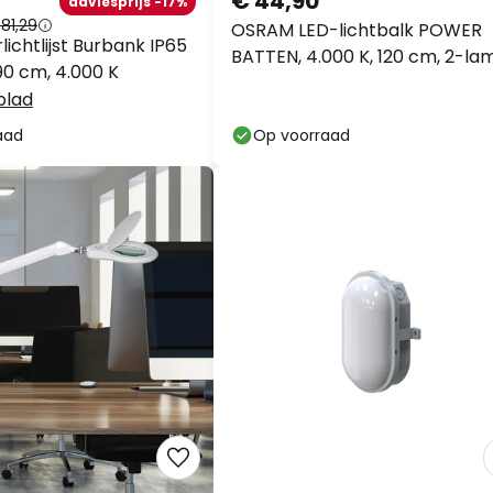
€ 44,90
adviesprijs -17%
81,29
OSRAM LED-lichtbalk POWER
ichtlijst Burbank IP65
BATTEN, 4.000 K, 120 cm, 2-la
90 cm, 4.000 K
blad
aad
Op voorraad