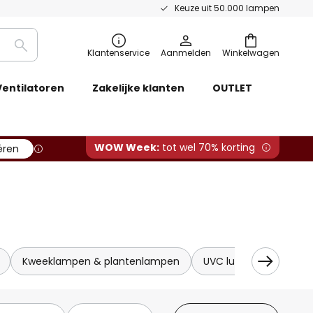
Keuze uit 50.000 lampen
Zoeken
Klantenservice
Aanmelden
Winkelwagen
Ventilatoren
Zakelijke klanten
OUTLET
WOW Week:
tot wel 70% korting
ëren
Kweeklampen & plantenlampen
UVC luchtreinigers &