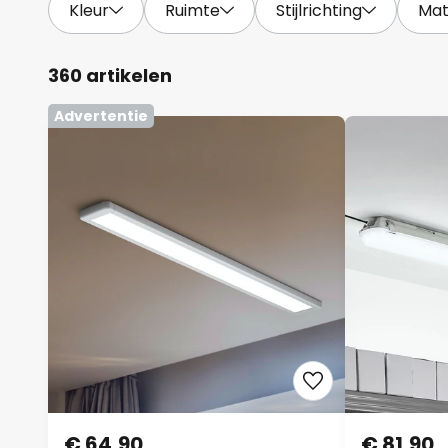
Kleur
Ruimte
Stijlrichting
Mat
360 artikelen
Advertentie
€ 64,90
€ 81,90