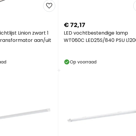
€ 72,17
chtlijst Linion zwart 1
LED vochtbestendige lamp
ransformator aan/uit
WT060C LED25S/840 PSU L120
aad
Op voorraad