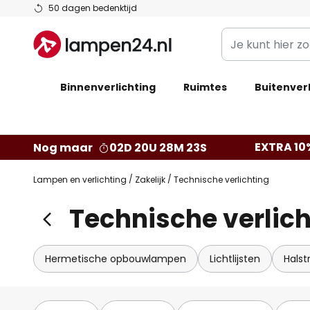
Ga
50 dagen bedenktijd
naar
Je
de
kunt
inhoud
hier
Binnenverlichting
Ruimtes
zoeken
Buitenverl
in
de
webwinkel
EXTRA 10
Nog maar
02D 20U 28M 22S
Lampen en verlichting
Zakelijk
Technische verlichting
Technische verlich
Hermetische opbouwlampen
Lichtlijsten
Halst