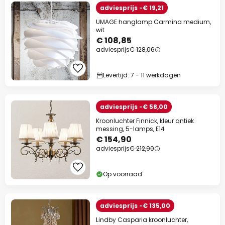
adviesprijs -€ 19,21
UMAGE hanglamp Carmina medium,
wit
€ 108,85
adviesprijs
€ 128,06
Levertijd: 7 - 11 werkdagen
adviesprijs -€ 58,00
Kroonluchter Finnick, kleur antiek
messing, 5-lamps, E14
€ 154,90
adviesprijs
€ 212,90
Op voorraad
adviesprijs -€ 135,00
Lindby Casparia kroonluchter,