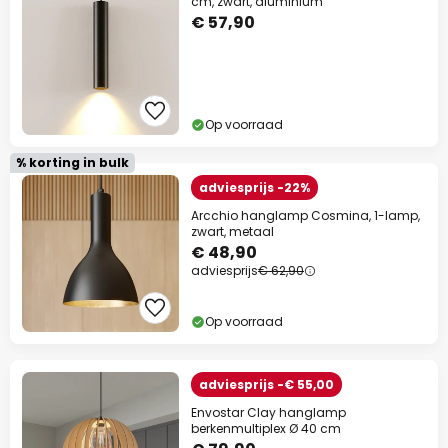
cm, zwart, aluminium
€ 57,90
Op voorraad
% korting in bulk
adviesprijs -22%
Arcchio hanglamp Cosmina, 1-lamp,
zwart, metaal
€ 48,90
adviesprijs
€ 62,90
Op voorraad
adviesprijs -€ 55,00
Envostar Clay hanglamp
berkenmultiplex Ø 40 cm