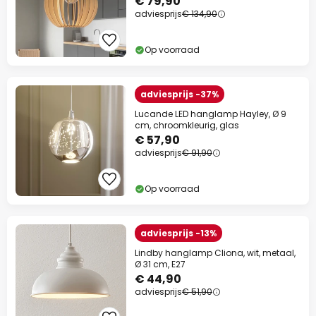
€ 79,90
adviesprijs
€ 134,90
Op voorraad
adviesprijs -37%
Lucande LED hanglamp Hayley, Ø 9
cm, chroomkleurig, glas
€ 57,90
adviesprijs
€ 91,90
Op voorraad
adviesprijs -13%
Lindby hanglamp Cliona, wit, metaal,
Ø 31 cm, E27
€ 44,90
adviesprijs
€ 51,90