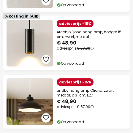
Op voorraad
% korting in bulk
adviesprijs -15%
Arcchio Ejona hanglamp, hoogte 15
cm, zwart, metaal
€ 48,90
adviesprijs
€ 57,90
Op voorraad
adviesprijs -15%
Lindby hanglamp Cliona, zwart,
metaal, Ø 31 cm, E27
€ 48,90
adviesprijs
€ 57,90
Op voorraad