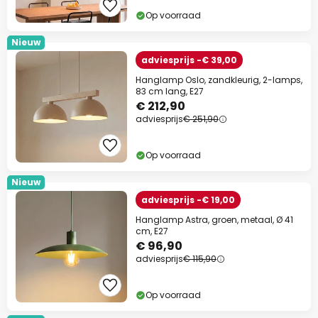
Op voorraad
Nieuw
adviesprijs -€ 39,00
Hanglamp Oslo, zandkleurig, 2-lamps,
83 cm lang, E27
€ 212,90
adviesprijs
€ 251,90
Op voorraad
Nieuw
adviesprijs -€ 19,00
Hanglamp Astra, groen, metaal, Ø 41
cm, E27
€ 96,90
adviesprijs
€ 115,90
Op voorraad