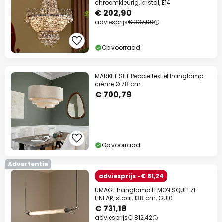
chroomkleurig, kristal, E14
€ 202,90
adviesprijs
€ 337,90
Op voorraad
MARKET SET Pebble textiel hanglamp
crème Ø 78 cm
€ 700,79
Op voorraad
Advertentie
adviesprijs -€ 81,24
UMAGE hanglamp LEMON SQUEEZE
LINEAR, staal, 138 cm, GU10
€ 731,18
adviesprijs
€ 812,42