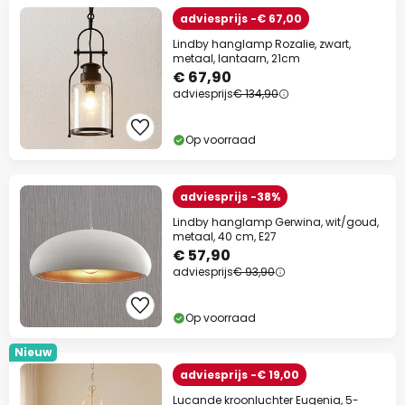
adviesprijs -€ 67,00
Lindby hanglamp Rozalie, zwart,
metaal, lantaarn, 21cm
€ 67,90
adviesprijs
€ 134,90
Op voorraad
adviesprijs -38%
Lindby hanglamp Gerwina, wit/goud,
metaal, 40 cm, E27
€ 57,90
adviesprijs
€ 93,90
Op voorraad
Nieuw
adviesprijs -€ 19,00
Lucande kroonluchter Eugenia, 5-