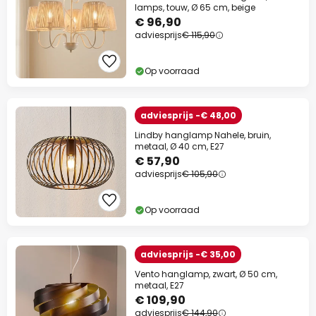
lamps, touw, Ø 65 cm, beige
€ 96,90
adviesprijs
€ 115,90
Op voorraad
adviesprijs -€ 48,00
Lindby hanglamp Nahele, bruin,
metaal, Ø 40 cm, E27
€ 57,90
adviesprijs
€ 105,90
Op voorraad
adviesprijs -€ 35,00
Vento hanglamp, zwart, Ø 50 cm,
metaal, E27
€ 109,90
adviesprijs
€ 144,90