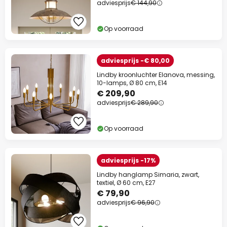
adviesprijs
€ 144,90
Op voorraad
adviesprijs -€ 80,00
Lindby kroonluchter Elanova, messing,
10-lamps, Ø 80 cm, E14
€ 209,90
adviesprijs
€ 289,90
Op voorraad
adviesprijs -17%
Lindby hanglamp Simaria, zwart,
textiel, Ø 60 cm, E27
€ 79,90
adviesprijs
€ 96,90