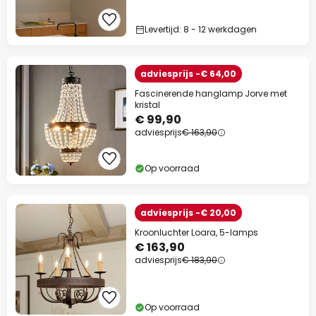
Levertijd: 8 - 12 werkdagen
adviesprijs -€ 64,00
Fascinerende hanglamp Jorve met
kristal
€ 99,90
adviesprijs
€ 163,90
Op voorraad
adviesprijs -€ 20,00
Kroonluchter Loara, 5-lamps
€ 163,90
adviesprijs
€ 183,90
Op voorraad