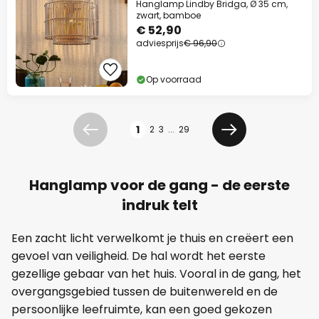
Hanglamp Lindby Bridga, Ø 35 cm,
zwart, bamboe
€ 52,90
adviesprijs
€ 96,90
Op voorraad
Pagina
1
2
3
...
29
Vorige
Volgende
Hanglamp voor de gang - de eerste
indruk telt
Een zacht licht verwelkomt je thuis en creëert een
gevoel van veiligheid. De hal wordt het eerste
gezellige gebaar van het huis. Vooral in de gang, het
overgangsgebied tussen de buitenwereld en de
persoonlijke leefruimte, kan een goed gekozen