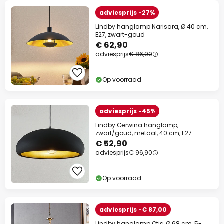
adviesprijs -27%
Lindby hanglamp Narisara, Ø 40 cm,
E27, zwart-goud
€ 62,90
adviesprijs
€ 86,90
Op voorraad
adviesprijs -45%
Lindby Gerwina hanglamp,
zwart/goud, metaal, 40 cm, E27
€ 52,90
adviesprijs
€ 96,90
Op voorraad
adviesprijs -€ 87,00
Lindby hanglamp Otis, Ø 68 cm, 5-