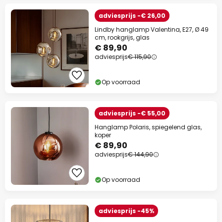
adviesprijs -€ 26,00
Lindby hanglamp Valentina, E27, Ø 49
cm, rookgrijs, glas
€ 89,90
adviesprijs
€ 115,90
Op voorraad
adviesprijs -€ 55,00
Hanglamp Polaris, spiegelend glas,
koper
€ 89,90
adviesprijs
€ 144,90
Op voorraad
adviesprijs -45%