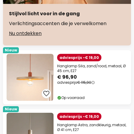
Stijlvol licht voor in de gang
Verlichtingsaccenten die je verwelkomen
Nu ontdekken
Nieuw
adviesprijs -€ 19,00
Hanglamp Sila, zand/rood, metaal, Ø
45 cm, E27
€ 96,90
adviesprijs
€ 115,90
Op voorraad
Nieuw
adviesprijs -€ 19,00
Hanglamp Astra, zandkleurig, metaal,
Ø 41 cm, E27