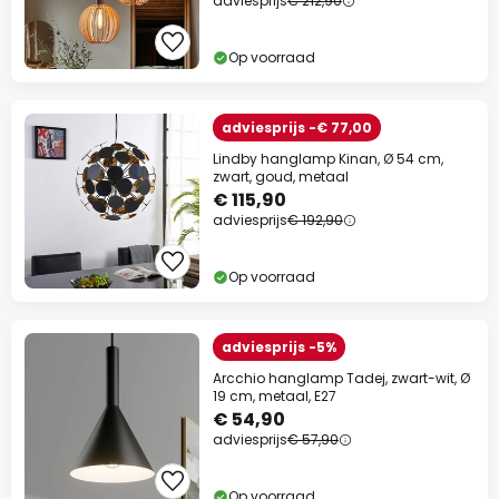
adviesprijs
€ 212,90
Op voorraad
adviesprijs -€ 77,00
Lindby hanglamp Kinan, Ø 54 cm,
zwart, goud, metaal
€ 115,90
adviesprijs
€ 192,90
Op voorraad
adviesprijs -5%
Arcchio hanglamp Tadej, zwart-wit, Ø
19 cm, metaal, E27
€ 54,90
adviesprijs
€ 57,90
Op voorraad