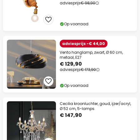
adviesprijs
€ 98,90
Op voorraad
adviesprijs -€ 44,00
Vento hanglamp, zwart, Ø 60 cm,
metaal, E27
€ 129,90
adviesprijs
€ 173,90
Op voorraad
Cecilia kroonluchter, goud, ijzer/acryl,
Ø 52 cm, 5-lamps.
€ 147,90