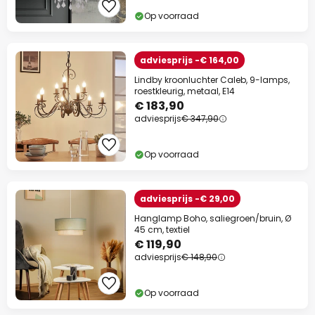
Op voorraad
adviesprijs -€ 164,00
Lindby kroonluchter Caleb, 9-lamps,
roestkleurig, metaal, E14
€ 183,90
adviesprijs
€ 347,90
Op voorraad
adviesprijs -€ 29,00
Hanglamp Boho, saliegroen/bruin, Ø
45 cm, textiel
€ 119,90
adviesprijs
€ 148,90
Op voorraad