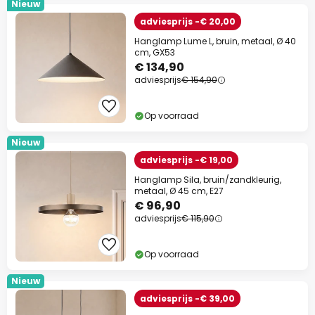
Nieuw
adviesprijs -€ 20,00
Hanglamp Lume L, bruin, metaal, Ø 40
cm, GX53
€ 134,90
adviesprijs
€ 154,90
Op voorraad
Nieuw
adviesprijs -€ 19,00
Hanglamp Sila, bruin/zandkleurig,
metaal, Ø 45 cm, E27
€ 96,90
adviesprijs
€ 115,90
Op voorraad
Nieuw
adviesprijs -€ 39,00