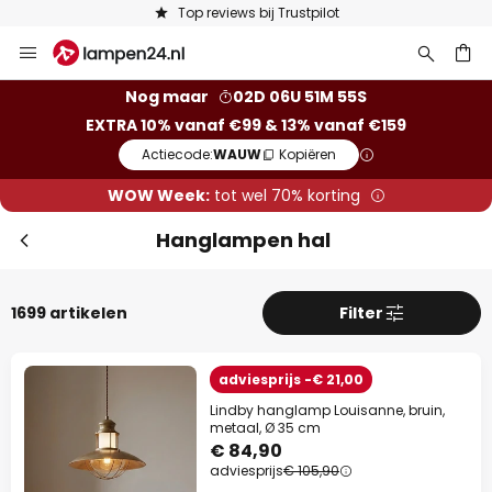
Keuze uit 50.000 lampen
Ga
naar
de
ken
Nog maar
02D 06U 51M 53S
inhoud
EXTRA 10% vanaf €99 & 13% vanaf €159
Actiecode:
WAUW
Kopiëren
WOW Week:
tot wel 70% korting
Hanglampen hal
1699 artikelen
Filter
Slui
adviesprijs -€ 21,00
Lindby hanglamp Louisanne, bruin,
metaal, Ø 35 cm
€ 84,90
adviesprijs
€ 105,90