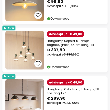
€ 96,90
adviesprijs
€ 115,90
Op voorraad
Nieuw
adviesprijs -€ 49,00
Hanglamp Sophia, 6-lamps,
cognac/groen, 65 cm lang, E14
€ 337,90
adviesprijs
€ 386,90
Op voorraad
Nieuw
adviesprijs -€ 48,00
Hanglamp Oslo, bruin, 3-lamps, 118
cm lang, E27
€ 289,90
adviesprijs
€ 337,90