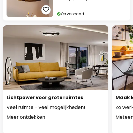
Op voorraad
Lichtpower voor grote ruimtes
Maak k
Veel ruimte - veel mogelijkheden!
Zo werk
Meer ontdekken
Meteen