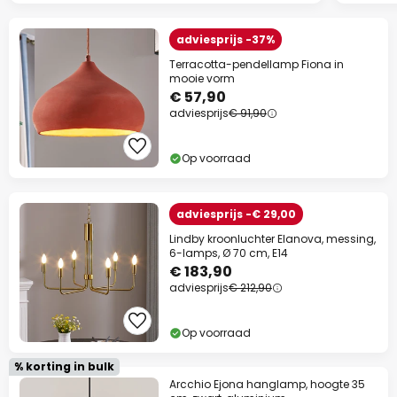
adviesprijs -37%
Terracotta-pendellamp Fiona in
mooie vorm
€ 57,90
adviesprijs
€ 91,90
Op voorraad
adviesprijs -€ 29,00
Lindby kroonluchter Elanova, messing,
6-lamps, Ø 70 cm, E14
€ 183,90
adviesprijs
€ 212,90
Op voorraad
% korting in bulk
Arcchio Ejona hanglamp, hoogte 35