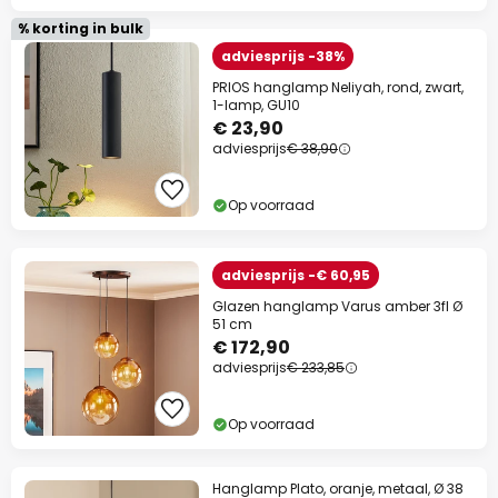
% korting in bulk
adviesprijs -38%
PRIOS hanglamp Neliyah, rond, zwart,
1-lamp, GU10
€ 23,90
adviesprijs
€ 38,90
Op voorraad
adviesprijs -€ 60,95
Glazen hanglamp Varus amber 3fl Ø
51 cm
€ 172,90
adviesprijs
€ 233,85
Op voorraad
Hanglamp Plato, oranje, metaal, Ø 38