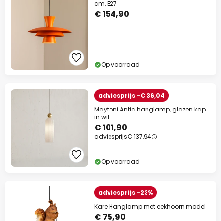
cm, E27
€ 154,90
Op voorraad
adviesprijs -€ 36,04
Maytoni Antic hanglamp, glazen kap
in wit
€ 101,90
adviesprijs
€ 137,94
Op voorraad
adviesprijs -23%
Kare Hanglamp met eekhoorn model
€ 75,90