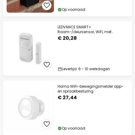
Op voorraad
LEDVANCE SMART+
Raam-/deursensor, WiFi, met
oplaadbare batterij
€ 20,28
Levertijd: 6 - 10 werkdagen
Hama WiFi-bewegingsmelder app-
en spraakbesturing
€ 27,44
Op voorraad