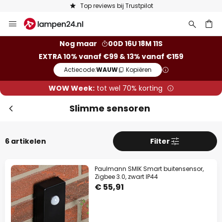
Top reviews bij Trustpilot
Ga
naar
de
ken
Nog maar
00D 16U 18M 11S
inhoud
EXTRA 10% vanaf €99 & 13% vanaf €159
Actiecode:
WAUW
Kopiëren
WOW Week:
tot wel 70% korting
Slimme sensoren
6 artikelen
Filter
Paulmann SMIK Smart buitensensor,
Zigbee 3.0, zwart IP44
€ 55,91