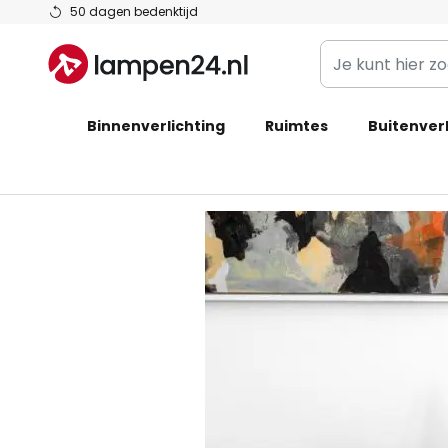
Ga
50 dagen bedenktijd
naar
Je
de
kunt
inhoud
hier
Binnenverlichting
Ruimtes
zoeken
Buitenverl
in
de
webwinkel