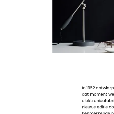
In 1952 ontwier
dat moment wer
elektronicafabr
nieuwe editie d
kenmerkende naa