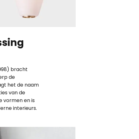
ssing
998) bracht
ierp de
agt het de naam
ies van de
e vormen en is
erne interieurs.