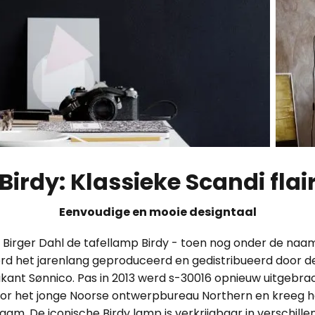
Birdy: Klassieke Scandi flai
Eenvoudige en mooie designtaal
p Birger Dahl de tafellamp Birdy - toen nog onder de naa
d het jarenlang geproduceerd en gedistribueerd door d
ikant Sønnico. Pas in 2013 werd s-30016 opnieuw uitgebrac
oor het jonge Noorse ontwerpbureau Northern en kreeg het
m. De iconische Birdy lamp is verkrijgbaar in verschille