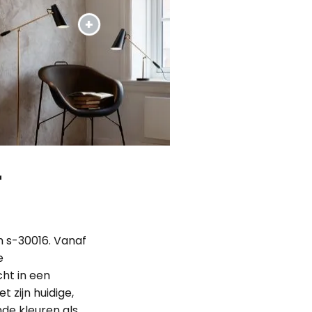
r
m s-30016. Vanaf
e
ht in een
 zijn huidige,
nde kleuren als