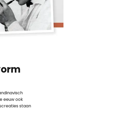
 vorm
andinavisch
ge eeuw ook
gscreaties staan