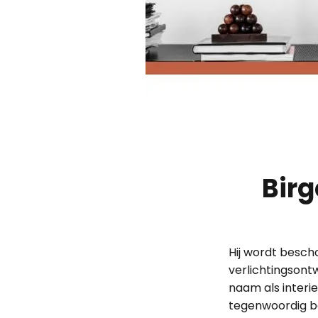
Birg
Hij wordt besch
verlichtingsont
naam als interie
tegenwoordig be