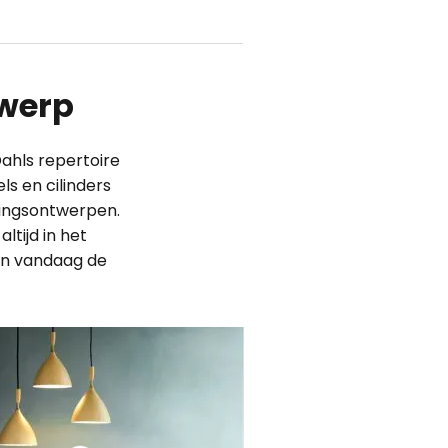
twerp
Dahls repertoire
s en cilinders
htingsontwerpen.
ltijd in het
en vandaag de