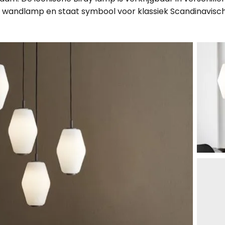
en wandlamp en staat symbool voor klassiek Scandinavisch