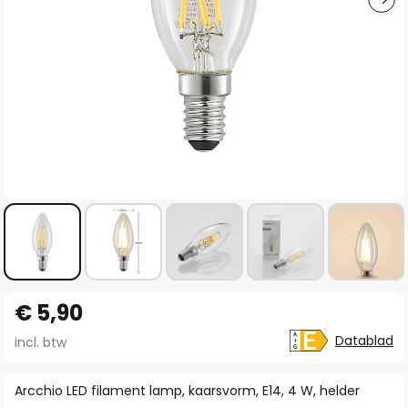
Ga
€ 5,90
naar
het
Datablad
incl. btw
begin
van
Arcchio LED filament lamp, kaarsvorm, E14, 4 W, helder