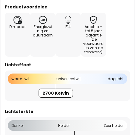
Productvoordelen
Dimbaar
Energiezui
E14
Arcchio –
nig en
tot 5 jaar
duurzaam
garantie
(zie
voorwaard
en van de
fabrikant)
Lichteffect
warm-wit
universeel wit
daglicht
2700 Kelvin
Lichtsterkte
Donker
Helder
Zeer helder