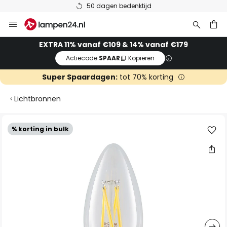
50 dagen bedenktijd
Ga
naar
de
ken
EXTRA 11% vanaf €109 & 14% vanaf €179
inhoud
Actiecode:
SPAAR
Kopiëren
Super Spaardagen:
tot 70% korting
Lichtbronnen
Ga
% korting in bulk
naar
het
einde
van
de
afbeeldingen-
gallerij