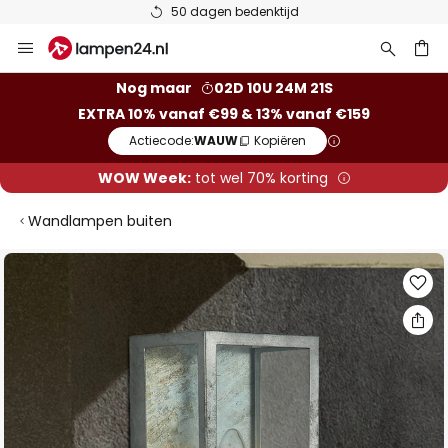
50 dagen bedenktijd
Ga
naar
de
ken
Nog maar
02D 10U 24M 20S
inhoud
EXTRA 10% vanaf €99 & 13% vanaf €159
Actiecode:
WAUW
Kopiëren
WOW Week:
tot wel 70% korting
Wandlampen buiten
Ga
naar
het
einde
van
de
afbeeldingen-
gallerij