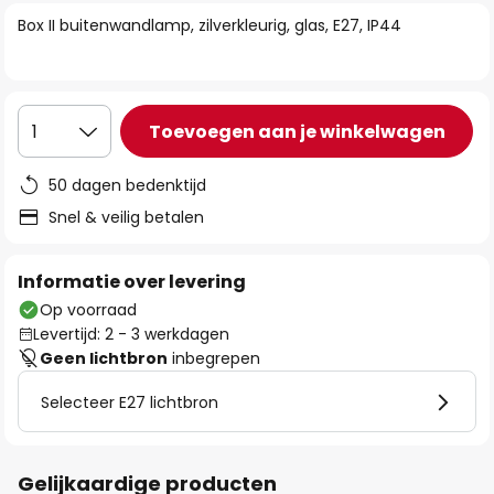
van
Box II buitenwandlamp, zilverkleurig, glas, E27, IP44
de
afbeeldingen-
gallerij
Toevoegen aan je winkelwagen
1
50 dagen bedenktijd
Snel & veilig betalen
Informatie over levering
Op voorraad
Levertijd: 2 - 3 werkdagen
Geen lichtbron
inbegrepen
Selecteer E27 lichtbron
Gelijkaardige producten