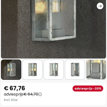
Ga
€ 67,76
adviesprijs -20%
naar
adviesprijs
€ 84,70
het
incl. btw
begin