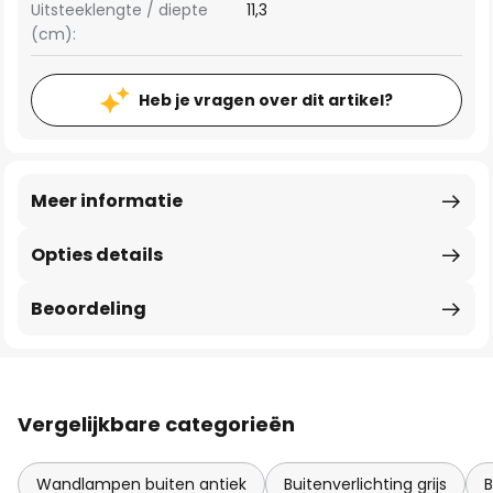
Uitsteeklengte / diepte
11,3
(cm):
Heb je vragen over dit artikel?
Meer informatie
Opties details
Beoordeling
Vergelijkbare categorieën
Wandlampen buiten antiek
Buitenverlichting grijs
B