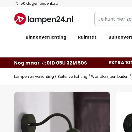
Ga
50 dagen bedenktijd
naar
Je
de
kunt
inhoud
hier
Binnenverlichting
Ruimtes
zoeken
Buitenverl
in
de
webwinkel
EXTRA 10
Nog maar
01D 05U 32M 50S
Lampen en verlichting
Buitenverlichting
Wandlampen buiten
Ga
naar
het
einde
van
de