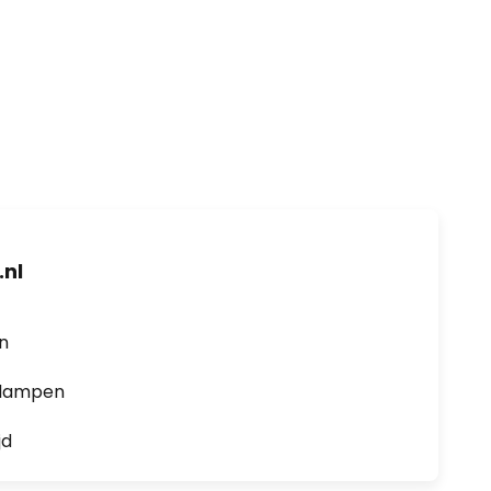
nl
en
0 lampen
jd