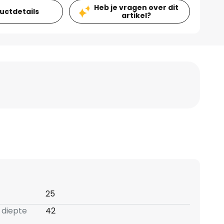
Heb je vragen over dit
ductdetails
artikel?
25
 diepte
42