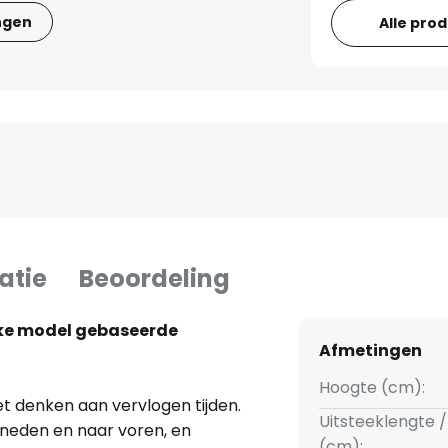
ngen
Alle pro
atie
Beoordeling
eke model gebaseerde
Afmetingen
Hoogte (cm):
 denken aan vervlogen tijden.
Uitsteeklengte /
eneden en naar voren, en
(cm):