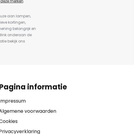
n
deze merken
.
keuze aan lampen,
ieve kortingen,
ening belangrijk en
dlink onderaan de
atie bekijk ons
Pagina informatie
Impressum
Algemene voorwaarden
Cookies
Privacyverklaring