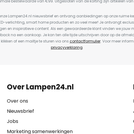
imale bestelwaarde van €99. Uitgesloten van de korting zijn artikelen va
or onze Lampen24.nl nieuwsbrief en ontvang aanbiedingen op onze ruime 
LED-verlichting, smart home producten en zo veel meer! Je ontvangt exclus
en en inspiratieve content. Als een gewaardeerde klant vinden we jouw m
dback na een aankoop. Je kan ten alle tijde uitschrijven door op de afmel
 klikken of een mailtje te sturen via ons
contactformulier
. Voor meer inform
privacyverklaring
.
Over Lampen24.nl
Over ons
Nieuwsbrief
Jobs
Marketing samenwerkingen