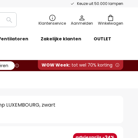
Keuze uit 50.000 lampen
Zoeken
Klantenservice
Aanmelden
Winkelwagen
Ventilatoren
Zakelijke klanten
OUTLET
WOW Week:
tot wel 70% korting
ëren
mp LUXEMBOURG, zwart
adviesprijs -34%