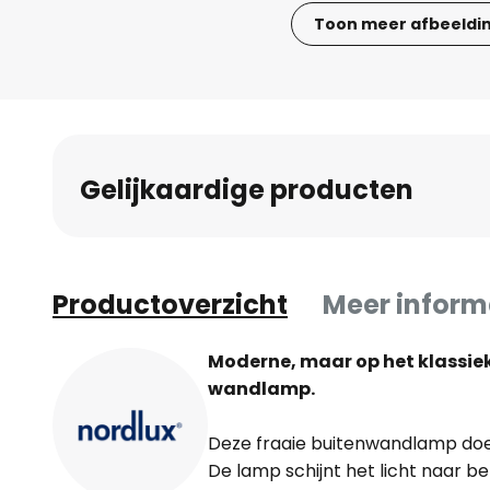
Toon meer afbeeldi
Ga
naar
het
begin
van
Gelijkaardige producten
de
afbeeldingen-
gallerij
Productoverzicht
Meer inform
Moderne, maar op het klassi
wandlamp.
Deze fraaie buitenwandlamp doet
De lamp schijnt het licht naar b