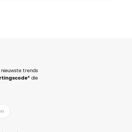
 nieuwste trends
rtingscode*
die
en