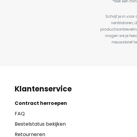
*Met een min
Schrijf je in vo
ventilatoren, 
productaanbeveling
vragen we je fee
nieuwsbrief te
Klantenservice
Contract herroepen
FAQ
Bestelstatus bekijken
Retourneren