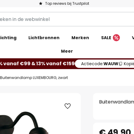
Top reviews bij Trustpilot
ichting
Lichtbronnen
Merken
SALE
Meer
% vanaf €99 & 13% vanaf €159
Actiecode:
WAUW
Kopi
Buitenwandlamp LUXEMBOURG, zwart
Buitenwandla
€ 49,90