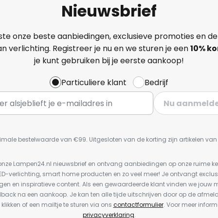
Nieuwsbrief
ste onze beste aanbiedingen, exclusieve promoties en de
n verlichting. Registreer je nu en we sturen je een
10% ko
je kunt gebruiken bij je eerste aankoop!
Particuliere klant
Bedrijf
Nu aanmeld
imale bestelwaarde van €99. Uitgesloten van de korting zijn artikelen va
or onze Lampen24.nl nieuwsbrief en ontvang aanbiedingen op onze ruime 
LED-verlichting, smart home producten en zo veel meer! Je ontvangt exclus
en en inspiratieve content. Als een gewaardeerde klant vinden we jouw m
dback na een aankoop. Je kan ten alle tijde uitschrijven door op de afmel
 klikken of een mailtje te sturen via ons
contactformulier
. Voor meer inform
privacyverklaring
.