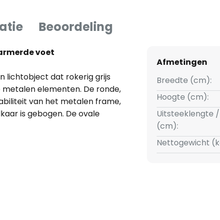
atie
Beoordeling
armerde voet
Afmetingen
lichtobject dat rokerig grijs
Breedte (cm):
 metalen elementen. De ronde,
Hoogte (cm):
biliteit van het metalen frame,
kaar is gebogen. De ovale
Uitsteeklengte /
echter een blikvanger, die uitzicht
(cm):
Nettogewicht (k
armonieus op elkaar afgestemd
kkend lichtobject in de ruimte.
en huiselijke sfeer creëert en in