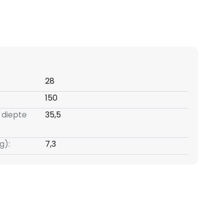
28
150
 diepte
35,5
g):
7,3