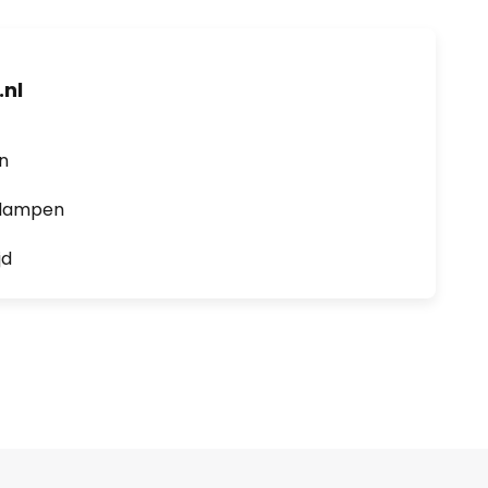
nl
en
0 lampen
jd