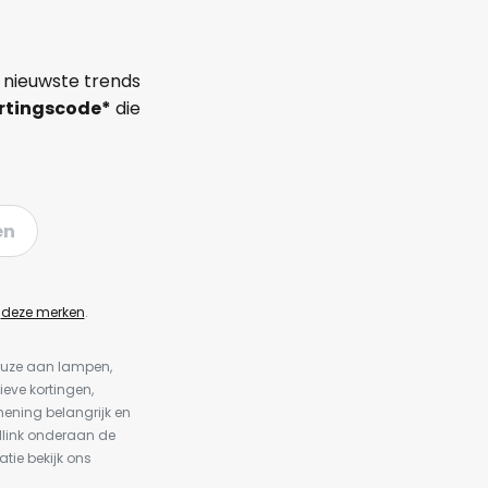
 nieuwste trends
rtingscode*
die
en
n
deze merken
.
keuze aan lampen,
ieve kortingen,
ening belangrijk en
dlink onderaan de
atie bekijk ons