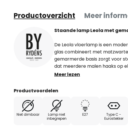
Productoverzicht
Meer inform
Staande lamp Leola met gem
De Leola vloerlamp is een modern 
glas combineert met matzwarte
gemarmerde basis zorgt voor sta
dat meerdere malen haaks op el
glazen kap in rokerig grijs blijft 
Meer lezen
biedt op de interne verlichting.
Productvoordelen
Ronde en hoekige vormen zijn h
en maken van Leola een indrukwe
Een ideale extra verlichting, die e
Niet dimbaar
Lamp niet
E27
Type C -
veel meubels past.
inbegrepen
Eurostekker