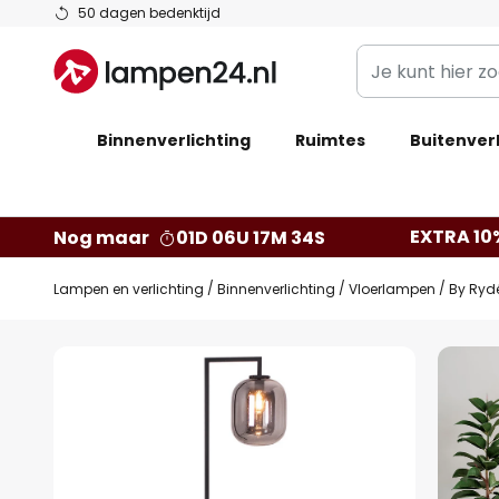
Ga
50 dagen bedenktijd
naar
Je
de
kunt
inhoud
hier
Binnenverlichting
Ruimtes
zoeken
Buitenverl
in
de
webwinkel
EXTRA 10
Nog maar
01D 06U 17M 33S
Lampen en verlichting
Binnenverlichting
Vloerlampen
By Rydé
Ga
naar
het
einde
van
de