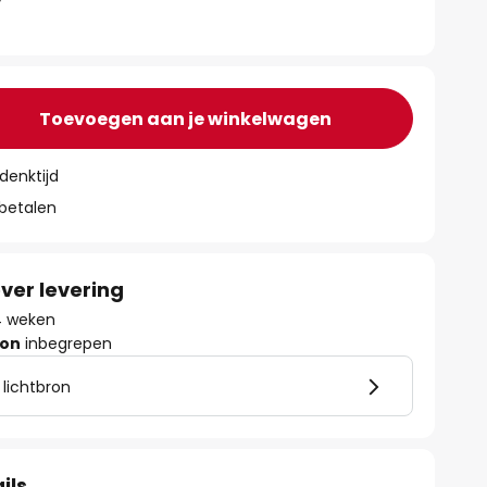
Toevoegen aan je winkelwagen
denktijd
 betalen
ver levering
 4 weken
ron
inbegrepen
 lichtbron
ils