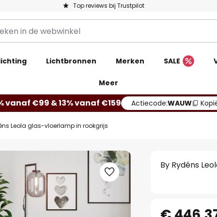
Top reviews bij Trustpilot
ichting
Lichtbronnen
Merken
SALE
Meer
% vanaf €99 & 13% vanaf €159
Actiecode:
WAUW
Kopi
ns Leola glas-vloerlamp in rookgrijs
By Rydéns Leol
€ 446,3