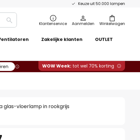
Keuze uit 50.000 lampen
Zoeken
Klantenservice
Aanmelden
Winkelwagen
Ventilatoren
Zakelijke klanten
OUTLET
WOW Week:
tot wel 70% korting
ëren
a glas-vloerlamp in rookgrijs
7