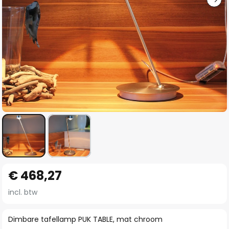
Ga
€ 468,27
naar
het
incl. btw
begin
van
Dimbare tafellamp PUK TABLE, mat chroom