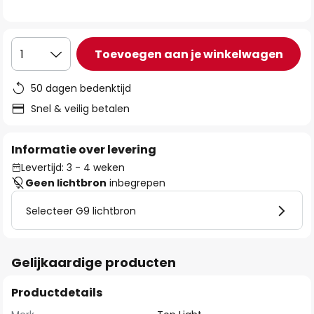
de
afbeeldingen-
gallerij
Toevoegen aan je winkelwagen
1
50 dagen bedenktijd
Snel & veilig betalen
Informatie over levering
Levertijd: 3 - 4 weken
Geen lichtbron
inbegrepen
Selecteer G9 lichtbron
Gelijkaardige producten
Productdetails