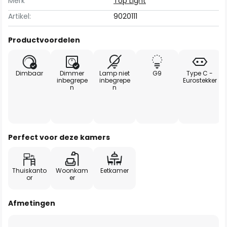
Merk
Top Light
Artikel:
9020111
Productvoordelen
Dimbaar
Dimmer
Lamp niet
G9
Type C -
inbegrepe
inbegrepe
Eurostekker
n
n
Perfect voor deze kamers
Thuiskanto
Woonkam
Eetkamer
or
er
Afmetingen