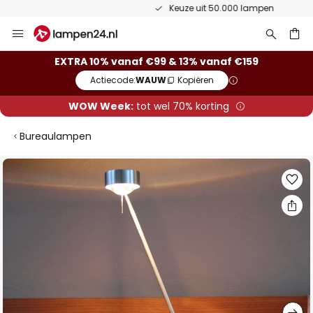
Keuze uit 50.000 lampen
Ga
naar
de
ken
EXTRA 10% vanaf €99 & 13% vanaf €159
inhoud
Actiecode:
WAUW
Kopiëren
WOW Week:
tot wel 70% korting
Bureaulampen
Ga
naar
het
einde
van
de
afbeeldingen-
gallerij