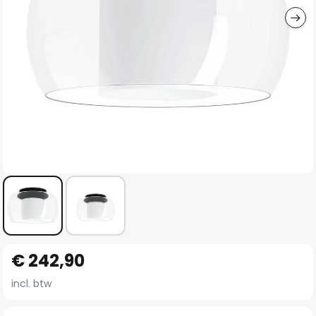
Ga
€ 242,90
naar
het
incl. btw
begin