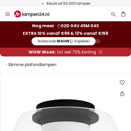
Keuze uit 50.000 lampen
Ga
naar
de
ken
Nog maar
02D 04U 45M 04S
inhoud
EXTRA 10% vanaf €99 & 13% vanaf €159
Actiecode:
WAUW
Kopiëren
WOW Week:
tot wel 70% korting
Slimme plafondlampen
Ga
naar
het
einde
van
de
afbeeldingen-
gallerij