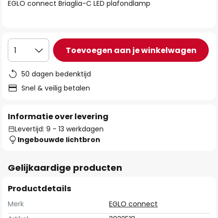
van
EGLO connect Briaglia-C LED plafondlamp
de
afbeeldingen-
gallerij
Toevoegen aan je winkelwagen
1
50 dagen bedenktijd
Snel & veilig betalen
Informatie over levering
Levertijd: 9 - 13 werkdagen
Ingebouwde lichtbron
Gelijkaardige producten
Productdetails
Merk
EGLO connect