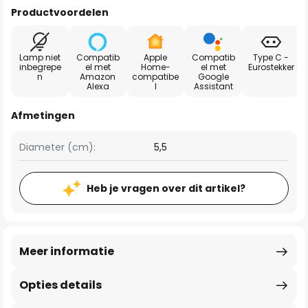
Productvoordelen
Lamp niet
Compatib
Apple
Compatib
Type C -
inbegrepe
el met
Home-
el met
Eurostekker
n
Amazon
compatibe
Google
Alexa
l
Assistant
Afmetingen
Diameter (cm):
5,5
Heb je vragen over dit artikel?
Meer informatie
Opties details