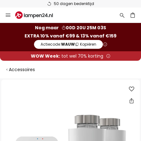
50 dagen bedenktijd
Ga
naar
de
ken
Nog maar
00D 20U 25M 02S
inhoud
EXTRA 10% vanaf €99 & 13% vanaf €159
Actiecode:
WAUW
Kopiëren
WOW Week:
tot wel 70% korting
Accessoires
Ga
naar
het
einde
van
de
afbeeldingen-
gallerij