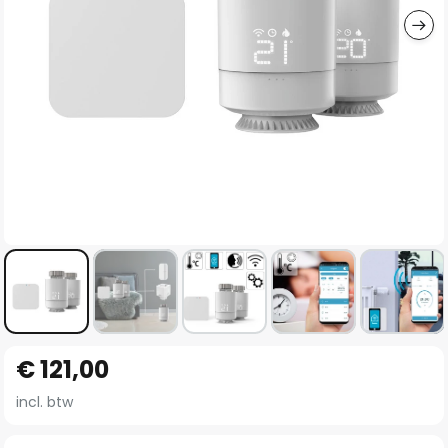
Ga
€ 121,00
naar
het
incl. btw
begin