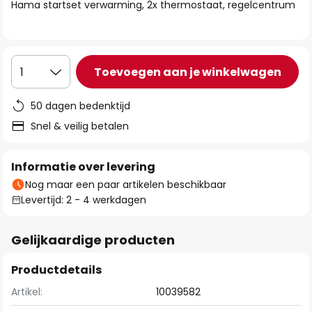
van
Hama startset verwarming, 2x thermostaat, regelcentrum
de
afbeeldingen-
gallerij
Toevoegen aan je winkelwagen
1
50 dagen bedenktijd
Snel & veilig betalen
Informatie over levering
Nog maar een paar artikelen beschikbaar
Levertijd: 2 - 4 werkdagen
Gelijkaardige producten
Productdetails
Artikel:
10039582