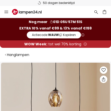
50 dagen bedenktijd
Ga
naar
de
ken
Nog maar
01D 05U 57M 51S
inhoud
EXTRA 10% vanaf €99 & 13% vanaf €159
Actiecode:
WAUW
Kopiëren
WOW Week:
tot wel 70% korting
Hanglampen
Ga
naar
het
einde
van
de
afbeeldingen-
gallerij