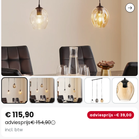
Ga
€ 115,90
adviesprijs -€ 39,00
naar
adviesprijs
€ 154,90
het
incl. btw
begin