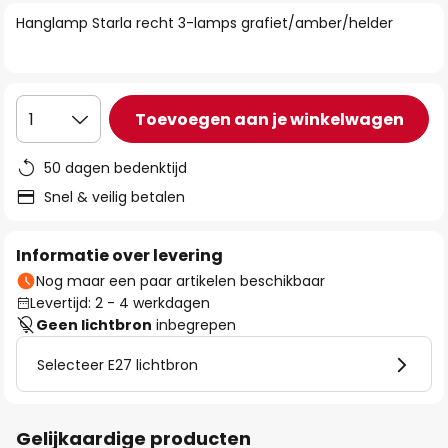
van
Hanglamp Starla recht 3-lamps grafiet/amber/helder
de
afbeeldingen-
gallerij
Toevoegen aan je winkelwagen
1
50 dagen bedenktijd
Snel & veilig betalen
Informatie over levering
Nog maar een paar artikelen beschikbaar
Levertijd: 2 - 4 werkdagen
Geen lichtbron
inbegrepen
Selecteer E27 lichtbron
Gelijkaardige producten