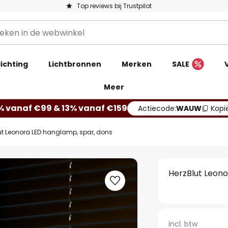
Top reviews bij Trustpilot
ichting
Lichtbronnen
Merken
SALE
Meer
% vanaf €99 & 13% vanaf €159
Actiecode:
WAUW
Kopi
ut Leonora LED hanglamp, spar, dons
HerzBlut Leono
incl. btw