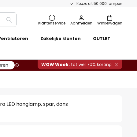
Keuze uit 50.000 lampen
Zoeken
Klantenservice
Aanmelden
Winkelwagen
Ventilatoren
Zakelijke klanten
OUTLET
WOW Week:
tot wel 70% korting
ëren
ra LED hanglamp, spar, dons