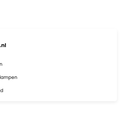
nl
en
0 lampen
jd