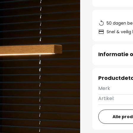
50 dagen be
Snel & veilig
Informatie o
Productdeta
Merk
Artikel:
Alle pro