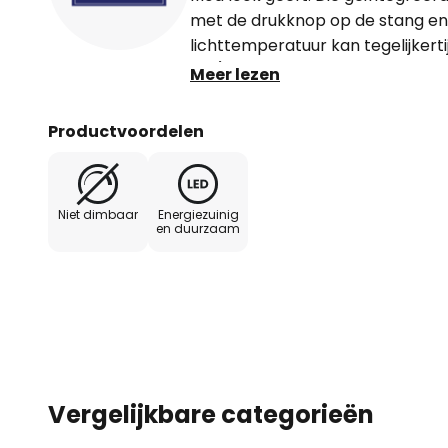
met de drukknop op de stang e
lichttemperatuur kan tegelijker
LED). Die zorgt niet alleen voor 
Meer lezen
voor een perfecte lichtstemmin
de bar worden gevarieerd van 
Productvoordelen
contragewichten. Die Leonora L
gerenommeerde fabrikant HerzBlu
grondstof en het ambachtelijke 
Niet dimbaar
Energiezuinig
een meesterlijk verlichtingsobjec
en duurzaam
volgt ook het leidende principe
duurzame economie.
Vergelijkbare categorieën