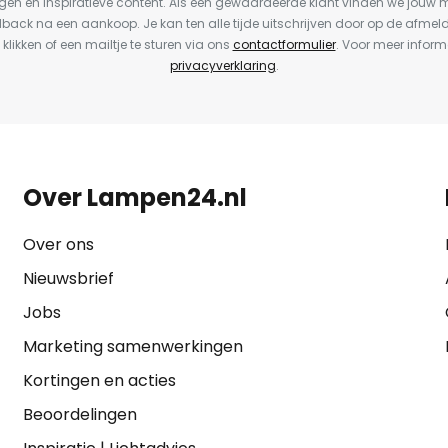
en en inspiratieve content. Als een gewaardeerde klant vinden we jouw m
dback na een aankoop. Je kan ten alle tijde uitschrijven door op de afmel
 klikken of een mailtje te sturen via ons
contactformulier
. Voor meer inform
privacyverklaring
.
Over Lampen24.nl
Over ons
Nieuwsbrief
Jobs
Marketing samenwerkingen
Kortingen en acties
Beoordelingen