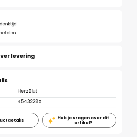
denktijd
 betalen
ver levering
ils
HerzBlut
4543228X
Heb je vragen over dit
ductdetails
artikel?