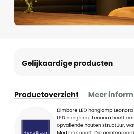
Ga
naar
het
begin
Gelijkaardige producten
van
de
afbeeldingen-
gallerij
Productoverzicht
Meer inform
Dimbare LED hanglamp Leonora 
LED hanglamp Leonora heeft een
opvallende houten structuur, wa
Mod look geeft. Die geïntegree