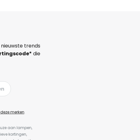
 nieuwste trends
rtingscode*
die
en
n
deze merken
.
keuze aan lampen,
ieve kortingen,