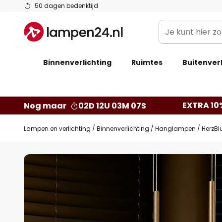
Ga
50 dagen bedenktijd
naar
Je
de
kunt
inhoud
hier
Binnenverlichting
Ruimtes
zoeken
Buitenverl
in
de
webwinkel
EXTRA 10
Nog maar
02D 12U 03M 06S
Lampen en verlichting
Binnenverlichting
Hanglampen
HerzBl
Ga
naar
het
einde
van
de