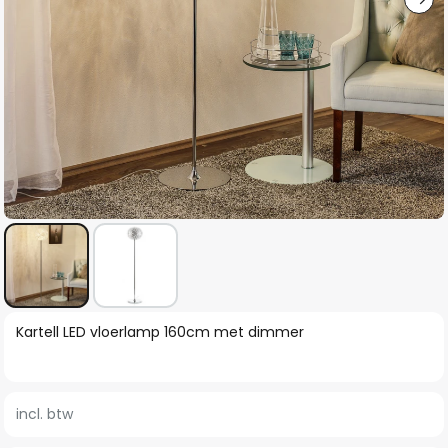
Ga
Kartell LED vloerlamp 160cm met dimmer
naar
het
begin
incl. btw
van