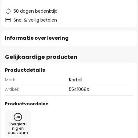
de
afbeeldingen-
50 dagen bedenktijd
gallerij
Snel & veilig betalen
Informatie over levering
Gelijkaardige producten
Productdetails
Merk
Kartell
Artikel:
5541068X
Productvoordelen
Energiezui
nig en
duurzaam