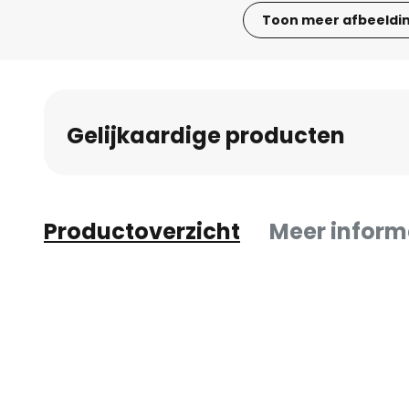
Toon meer afbeeldi
Ga
naar
het
begin
Gelijkaardige producten
van
de
afbeeldingen-
gallerij
Productoverzicht
Meer inform