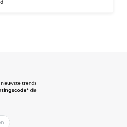
jd
 nieuwste trends
rtingscode*
die
en