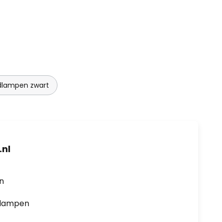
dlampen zwart
nl
en
0 lampen