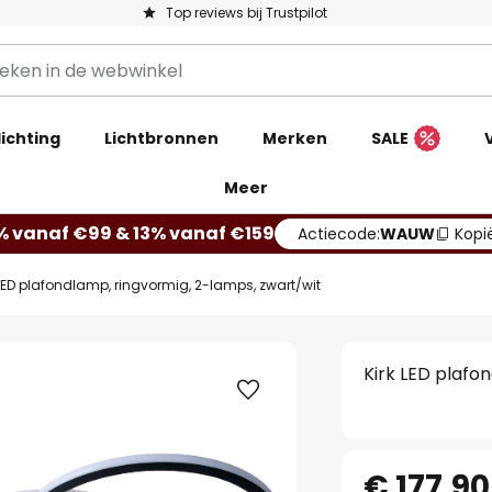
Top reviews bij Trustpilot
ichting
Lichtbronnen
Merken
SALE
Meer
% vanaf €99 & 13% vanaf €159
Actiecode:
WAUW
Kopi
 LED plafondlamp, ringvormig, 2-lamps, zwart/wit
Kirk LED plafo
€ 177,90