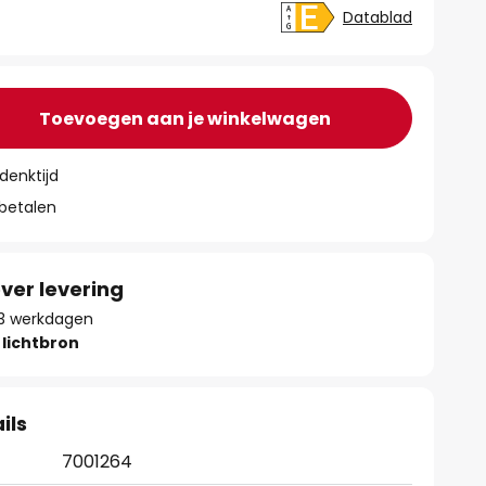
Datablad
Toevoegen aan je winkelwagen
denktijd
 betalen
ver levering
 13 werkdagen
lichtbron
ils
7001264