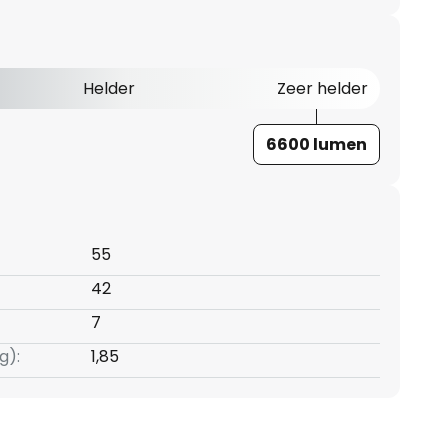
Helder
Zeer helder
6600 lumen
55
42
7
g):
1,85