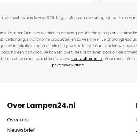
imale bestelwaarde van €99. Uitgesloten van de korting zijn artikelen va
or onze Lampen24.nl nieuwsbrief en ontvang aanbiedingen op onze ruime 
LED-verlichting, smart home producten en zo veel meer! Je ontvangt exclus
en en inspiratieve content. Als een gewaardeerde klant vinden we jouw m
dback na een aankoop. Je kan ten alle tijde uitschrijven door op de afmel
 klikken of een mailtje te sturen via ons
contactformulier
. Voor meer inform
privacyverklaring
.
Over Lampen24.nl
Over ons
Nieuwsbrief