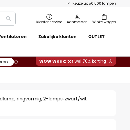
Keuze uit 50.000 lampen
Zoeken
Klantenservice
Aanmelden
Winkelwagen
Ventilatoren
Zakelijke klanten
OUTLET
WOW Week:
tot wel 70% korting
ëren
ndlamp, ringvormig, 2-lamps, zwart/wit