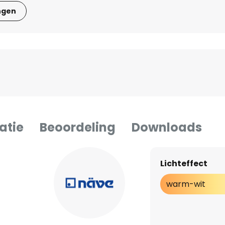
ngen
atie
Beoordeling
Downloads
Lichteffect
warm-wit