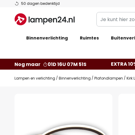
Ga
50 dagen bedenktijd
naar
Je
de
kunt
inhoud
hier
Binnenverlichting
Ruimtes
zoeken
Buitenverl
in
de
webwinkel
EXTRA 10
Nog maar
01D 16U 07M 50S
Lampen en verlichting
Binnenverlichting
Plafondlampen
Kirk
Ga
naar
het
einde
van
de