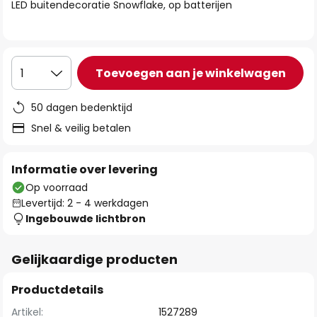
van
LED buitendecoratie Snowflake, op batterijen
de
afbeeldingen-
gallerij
Toevoegen aan je winkelwagen
1
50 dagen bedenktijd
Snel & veilig betalen
Informatie over levering
Op voorraad
Levertijd: 2 - 4 werkdagen
Ingebouwde lichtbron
Gelijkaardige producten
Productdetails
Artikel:
1527289