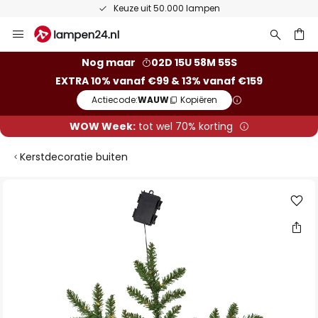
Keuze uit 50.000 lampen
Ga
naar
de
ken
Nog maar
02D 15U 58M 54S
inhoud
EXTRA 10% vanaf €99 & 13% vanaf €159
Actiecode:
WAUW
Kopiëren
WOW Week:
tot wel 70% korting
Kerstdecoratie buiten
Ga
naar
het
einde
van
de
afbeeldingen-
gallerij