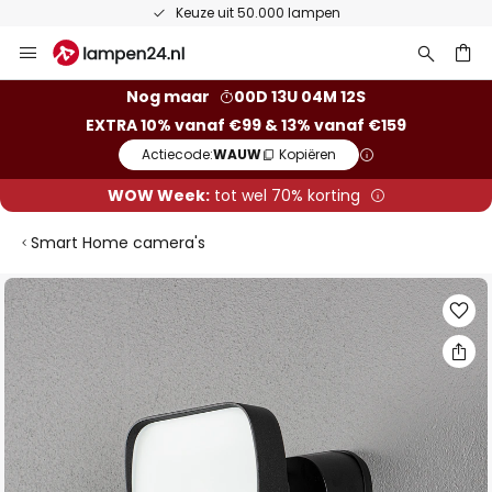
Keuze uit 50.000 lampen
Ga
naar
de
ken
Nog maar
00D 13U 04M 11S
inhoud
EXTRA 10% vanaf €99 & 13% vanaf €159
Actiecode:
WAUW
Kopiëren
WOW Week:
tot wel 70% korting
Smart Home camera's
Ga
naar
het
einde
van
de
afbeeldingen-
gallerij