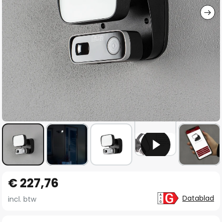
Ga
€ 227,76
naar
het
Datablad
incl. btw
begin