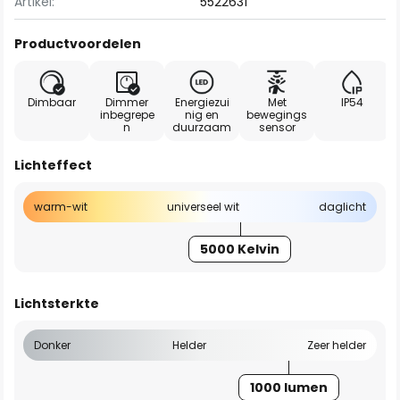
Artikel:
5522631
Productvoordelen
Dimbaar
Dimmer
Energiezui
Met
IP54
inbegrepe
nig en
bewegings
n
duurzaam
sensor
Lichteffect
warm-wit
universeel wit
daglicht
5000 Kelvin
Lichtsterkte
Donker
Helder
Zeer helder
1000 lumen