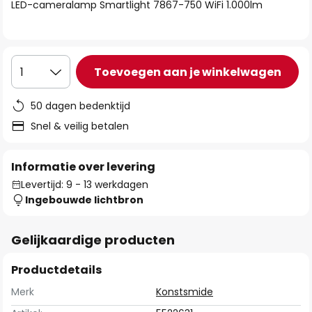
van
LED-cameralamp Smartlight 7867-750 WiFi 1.000lm
de
afbeeldingen-
gallerij
Toevoegen aan je winkelwagen
1
50 dagen bedenktijd
Snel & veilig betalen
Informatie over levering
Levertijd: 9 - 13 werkdagen
Ingebouwde lichtbron
Gelijkaardige producten
Productdetails
Merk
Konstsmide