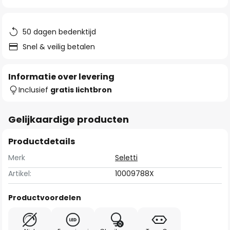
van
de
afbeeldingen-
50 dagen bedenktijd
gallerij
Snel & veilig betalen
Informatie over levering
Inclusief
gratis lichtbron
Gelijkaardige producten
Productdetails
Merk
Seletti
Artikel:
10009788X
Productvoordelen