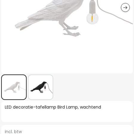
Ga
LED decoratie-tafellamp Bird Lamp, wachtend
naar
het
begin
incl. btw