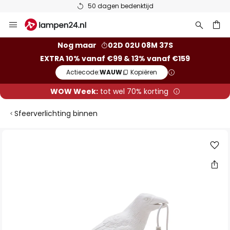
50 dagen bedenktijd
Ga
naar
de
ken
Nog maar
02D 02U 08M 36S
inhoud
EXTRA 10% vanaf €99 & 13% vanaf €159
Actiecode:
WAUW
Kopiëren
WOW Week:
tot wel 70% korting
Sfeerverlichting binnen
Ga
naar
het
einde
van
de
afbeeldingen-
gallerij