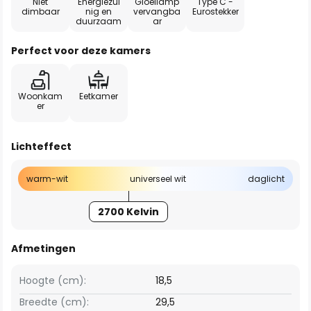
Niet
Energiezui
Gloeilamp
Type C -
dimbaar
nig en
vervangba
Eurostekker
duurzaam
ar
Perfect voor deze kamers
Woonkam
Eetkamer
er
Lichteffect
warm-wit
universeel wit
daglicht
2700 Kelvin
Afmetingen
Hoogte (cm):
18,5
Breedte (cm):
29,5