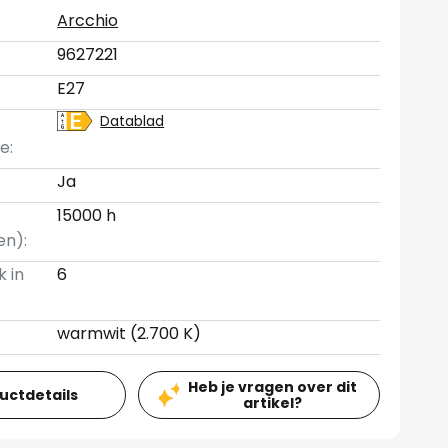
Arcchio
9627221
E27
Datablad
e:
Ja
15000 h
en):
k in
6
warmwit (2.700 K)
Heb je vragen over dit
ductdetails
artikel?