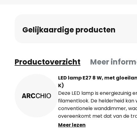
naar
het
begin
Gelijkaardige producten
van
de
afbeeldingen-
gallerij
Productoverzicht
Meer inform
LED lamp E27 8 W, met gloeila
K)
Deze LED lamp is energiezuinig e
filamentlook. De helderheid ka
conventionele wanddimmer, waa
overeenkomt met dat van de trad
- dimbaar met fase-aan- en fas
Meer lezen