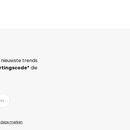
 nieuwste trends
rtingscode*
die
en
n
deze merken
.