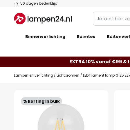
Ga
50 dagen bedenktijd
naar
Je
de
kunt
inhoud
hier
Binnenverlichting
Ruimtes
zoeken
Buitenverl
in
de
webwinkel
EXTRA 10% vanaf €99 & 
Lampen en verlichting
Lichtbronnen
LED filament lamp G125 E27
Ga
naar
% korting in bulk
het
einde
van
de