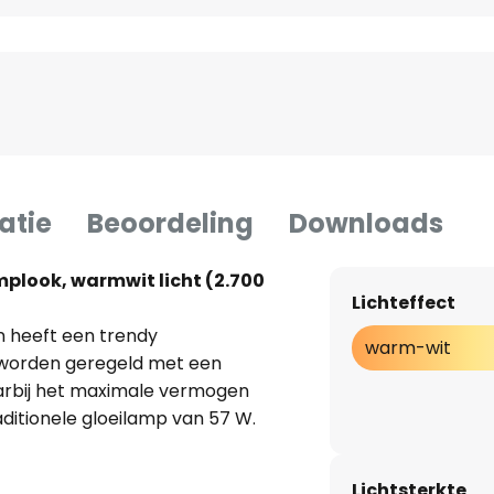
atie
Beoordeling
Downloads
mplook, warmwit licht (2.700
Lichteffect
n heeft een trendy
warm-wit
n worden geregeld met een
rbij het maximale vermogen
itionele gloeilamp van 57 W.
e afsnijdimmers
Lichtsterkte