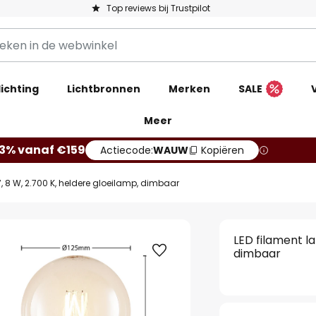
Top reviews bij Trustpilot
ichting
Lichtbronnen
Merken
SALE
Meer
13% vanaf €159
Actiecode:
WAUW
Kopiëren
, 8 W, 2.700 K, heldere gloeilamp, dimbaar
LED filament l
dimbaar