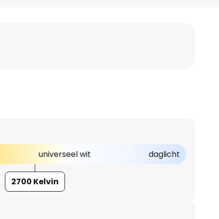
universeel wit
daglicht
2700 Kelvin