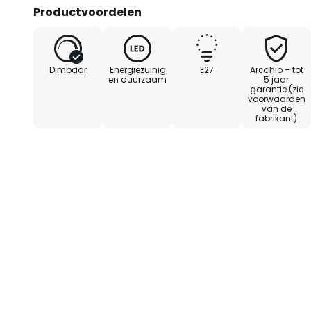
Productvoordelen
Dimbaar
Energiezuinig
E27
Arcchio – tot
en duurzaam
5 jaar
garantie (zie
voorwaarden
van de
fabrikant)