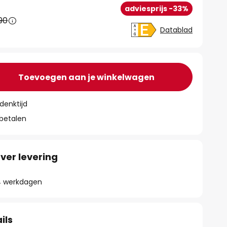
adviesprijs -33%
90
Datablad
Toevoegen aan je winkelwagen
denktijd
 betalen
ver levering
- 4 werkdagen
ils