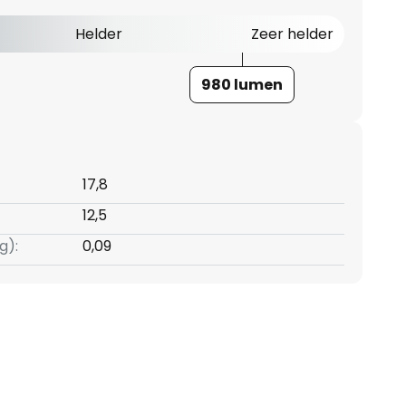
Helder
Zeer helder
980 lumen
17,8
12,5
g):
0,09