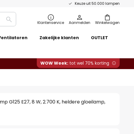
Keuze uit 50.000 lampen
Zoeken
Klantenservice
Aanmelden
Winkelwagen
Ventilatoren
Zakelijke klanten
OUTLET
WOW Week:
tot wel 70% korting
amp G125 E27, 8 W, 2.700 K, heldere gloeilamp,