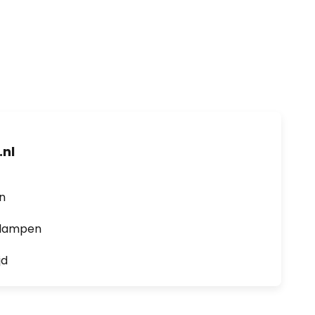
nl
en
0 lampen
jd