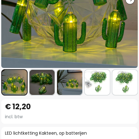
Ga
€ 12,20
naar
het
incl. btw
begin
van
LED lichtketting Kakteen, op batterijen