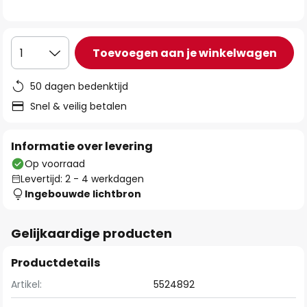
de
afbeeldingen-
gallerij
Toevoegen aan je winkelwagen
1
50 dagen bedenktijd
Snel & veilig betalen
Informatie over levering
Op voorraad
Levertijd: 2 - 4 werkdagen
Ingebouwde lichtbron
Gelijkaardige producten
Productdetails
Artikel:
5524892