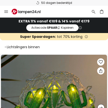
50 dagen bedenktijd
Ga
naar
de
ken
EXTRA 11% vanaf €109 & 14% vanaf €179
inhoud
Actiecode:
SPAAR
Kopiëren
Super Spaardagen:
tot 70% korting
Lichtslingers binnen
Ga
naar
het
einde
van
de
afbeeldingen-
gallerij