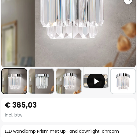
Ga
€ 365,03
naar
het
incl. btw
begin
van
LED wandlamp Prism met up- and downlight, chroom