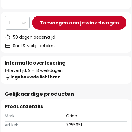
de
afbeeldingen-
gallerij
Toevoegen aan je winkelwagen
1
50 dagen bedenktijd
Snel & veilig betalen
Informatie over levering
Levertijd: 9 - 13 werkdagen
Ingebouwde lichtbron
Gelijkaardige producten
Productdetails
Merk
Orion
Artikel:
7255651