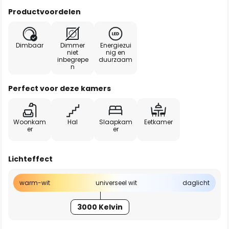
Productvoordelen
Dimbaar
Dimmer
Energiezui
niet
nig en
inbegrepe
duurzaam
n
Perfect voor deze kamers
Woonkam
Hal
Slaapkam
Eetkamer
er
er
Lichteffect
warm-wit
universeel wit
daglicht
3000 Kelvin