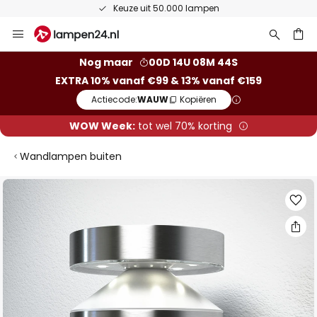
Keuze uit 50.000 lampen
Ga
naar
de
ken
Nog maar
00D 14U 08M 43S
inhoud
EXTRA 10% vanaf €99 & 13% vanaf €159
Actiecode:
WAUW
Kopiëren
WOW Week:
tot wel 70% korting
Wandlampen buiten
Ga
naar
het
einde
van
de
afbeeldingen-
gallerij