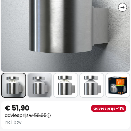
Ga
€ 51,90
adviesprijs -11%
naar
adviesprijs
€ 58,65
het
incl. btw
begin