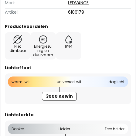
Merk
LEDVANCE
Artikel:
6106179
Productvoordelen
Niet
Energiezui
IP44
dimbaar
nig en
duurzaam
Lichteffect
warm-wit
universeel wit
daglicht
3000 Kelvin
Lichtsterkte
Donker
Helder
Zeer helder