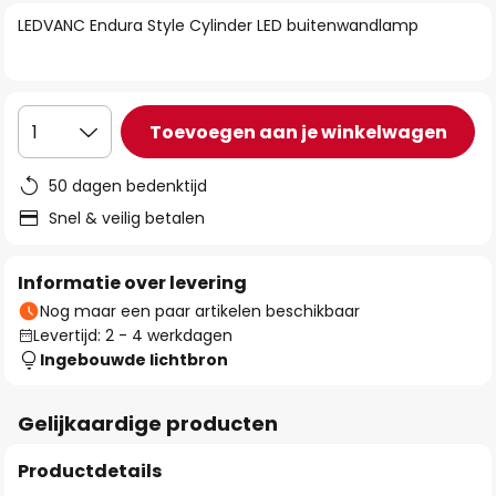
van
LEDVANC Endura Style Cylinder LED buitenwandlamp
de
afbeeldingen-
gallerij
Toevoegen aan je winkelwagen
1
50 dagen bedenktijd
Snel & veilig betalen
Informatie over levering
Nog maar een paar artikelen beschikbaar
Levertijd: 2 - 4 werkdagen
Ingebouwde lichtbron
Gelijkaardige producten
Productdetails