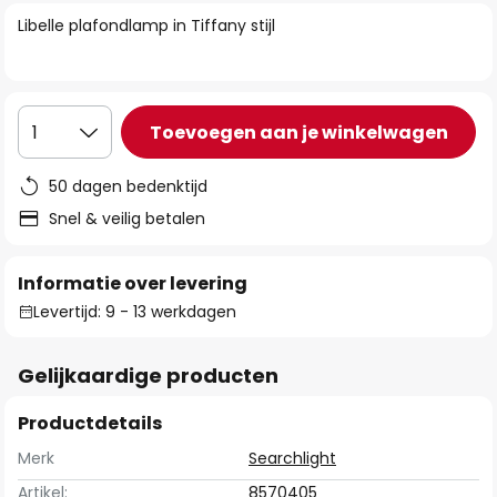
van
Libelle plafondlamp in Tiffany stijl
de
afbeeldingen-
gallerij
Toevoegen aan je winkelwagen
1
50 dagen bedenktijd
Snel & veilig betalen
Informatie over levering
Levertijd: 9 - 13 werkdagen
Gelijkaardige producten
Productdetails
Merk
Searchlight
Artikel:
8570405