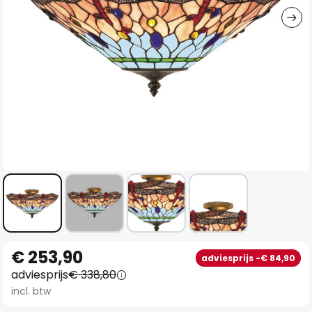
Ga
€ 253,90
adviesprijs -€ 84,90
naar
adviesprijs
€ 338,80
het
incl. btw
begin