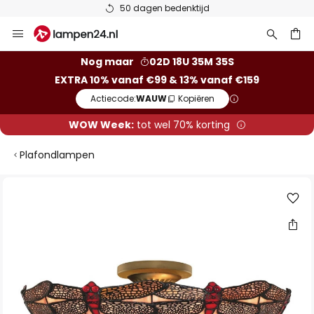
50 dagen bedenktijd
Ga
naar
de
ken
Nog maar
02D 18U 35M 35S
inhoud
EXTRA 10% vanaf €99 & 13% vanaf €159
Actiecode:
WAUW
Kopiëren
WOW Week:
tot wel 70% korting
Plafondlampen
Ga
naar
het
einde
van
de
afbeeldingen-
gallerij