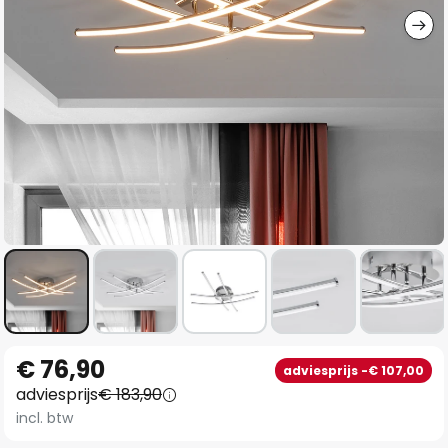
Ga
€ 76,90
adviesprijs -€ 107,00
naar
adviesprijs
€ 183,90
het
incl. btw
begin