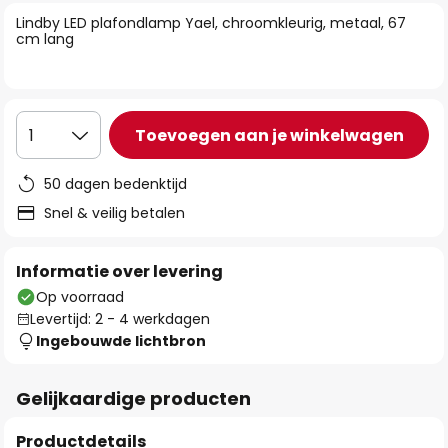
van
Lindby LED plafondlamp Yael, chroomkleurig, metaal, 67
de
cm lang
afbeeldingen-
gallerij
Toevoegen aan je winkelwagen
1
50 dagen bedenktijd
Snel & veilig betalen
Informatie over levering
Op voorraad
Levertijd: 2 - 4 werkdagen
Ingebouwde lichtbron
Gelijkaardige producten
Productdetails