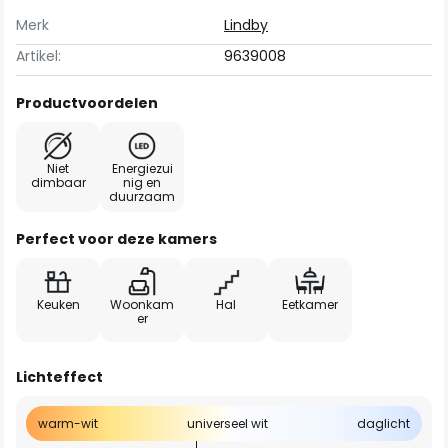
Merk
Lindby
Artikel:
9639008
Productvoordelen
Niet
Energiezui
dimbaar
nig en
duurzaam
Perfect voor deze kamers
Keuken
Woonkam
Hal
Eetkamer
er
Lichteffect
warm-wit
universeel wit
daglicht