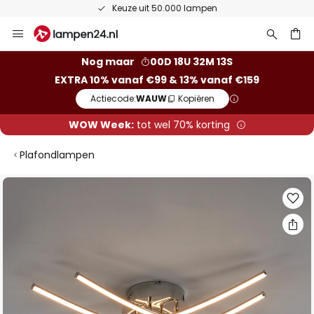
Keuze uit 50.000 lampen
Ga
naar
de
ken
Nog maar
00D 18U 32M 12S
inhoud
EXTRA 10% vanaf €99 & 13% vanaf €159
Actiecode:
WAUW
Kopiëren
WOW Week:
tot wel 70% korting
Plafondlampen
Ga
naar
het
einde
van
de
afbeeldingen-
gallerij