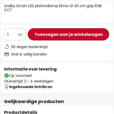
van
Lindby Smart LED plafondlamp Elmor Ø 45 cm grijs RGB
de
CCT
afbeeldingen-
gallerij
Toevoegen aan je winkelwagen
1
50 dagen bedenktijd
Snel & veilig betalen
Informatie over levering
Op voorraad
Levertijd: 2 - 4 werkdagen
Ingebouwde lichtbron
Gelijkaardige producten
Productdetails