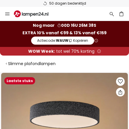
50 dagen bedenktijd
Ga
naar
de
ken
Nog maar
00D 16U 26M 37S
inhoud
EXTRA 10% vanaf €99 & 13% vanaf €159
Actiecode:
WAUW
Kopiëren
WOW Week:
tot wel 70% korting
Slimme plafondlampen
Ga
Laatste stuks
naar
het
einde
van
de
afbeeldingen-
gallerij