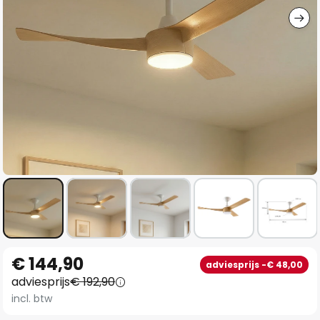
Ga
€ 144,90
adviesprijs -€ 48,00
naar
adviesprijs
€ 192,90
het
incl. btw
begin