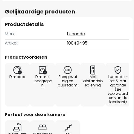
Gelijkaardige producten
Productdetails
Merk
Lucande
Artikel:
10049495
Productvoordelen
Dimbaar
Dimmer
Energiezui
Met
Lucande –
inbegrepe
nig en
afstandsb
tot 5 jaar
n
duurzaam
ediening
garantie
(zie
voorwaard
en van de
fabrikant)
Perfect voor deze kamers