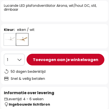
van
Lucande LED plafondventilator Airona, wit/hout DC, stil,
de
dimbaar
afbeeldingen-
gallerij
Kleur:
eiken / wit
Toevoegen aan je winkelwagen
1
50 dagen bedenktijd
Snel & veilig betalen
Informatie over levering
Levertijd: 4 - 6 weken
Ingebouwde lichtbron