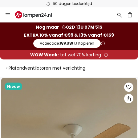
50 dagen bedenktijd
Ga
naar
de
ken
Nog maar
02D 13U 07M 50S
inhoud
EXTRA 10% vanaf €99 & 13% vanaf €159
Actiecode:
WAUW
Kopiëren
WOW Week:
tot wel 70% korting
Plafondventilatoren met verlichting
Ga
Nieuw
naar
het
einde
van
de
afbeeldingen-
gallerij