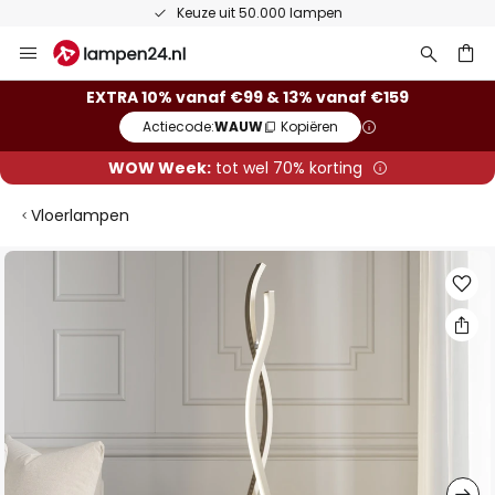
Keuze uit 50.000 lampen
Ga
naar
de
ken
EXTRA 10% vanaf €99 & 13% vanaf €159
inhoud
Actiecode:
WAUW
Kopiëren
WOW Week:
tot wel 70% korting
Vloerlampen
Ga
naar
het
einde
van
de
afbeeldingen-
gallerij