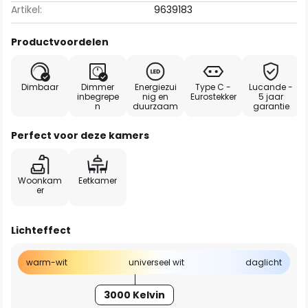
Artikel:
9639183
Productvoordelen
Dimbaar
Dimmer
Energiezui
Type C -
Lucande -
inbegrepe
nig en
Eurostekker
5 jaar
n
duurzaam
garantie
Perfect voor deze kamers
Woonkam
Eetkamer
er
Lichteffect
warm-wit
universeel wit
daglicht
3000 Kelvin