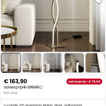
Ga
€ 163,90
adviesprijs -€ 76,00
naar
adviesprijs
€ 239,90
het
incl. btw
begin
van
Lucande LED vloerlamp Mairia, zilver, golfvormig