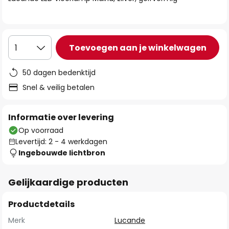
de
afbeeldingen-
gallerij
Toevoegen aan je winkelwagen
1
50 dagen bedenktijd
Snel & veilig betalen
Informatie over levering
Op voorraad
Levertijd: 2 - 4 werkdagen
Ingebouwde lichtbron
Gelijkaardige producten
Productdetails
Merk
Lucande