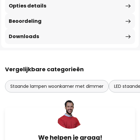
Opties details
Beoordeling
Downloads
Vergelijkbare categorieën
Staande lampen woonkamer met dimmer
LED staand
We helpen je graag!