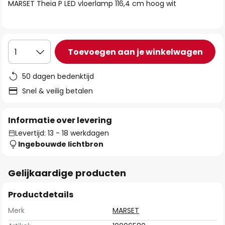
van
MARSET Theia P LED vloerlamp 116,4 cm hoog wit
de
afbeeldingen-
gallerij
Toevoegen aan je winkelwagen
1
50 dagen bedenktijd
Snel & veilig betalen
Informatie over levering
Levertijd: 13 - 18 werkdagen
Ingebouwde lichtbron
Gelijkaardige producten
Productdetails
Merk
MARSET