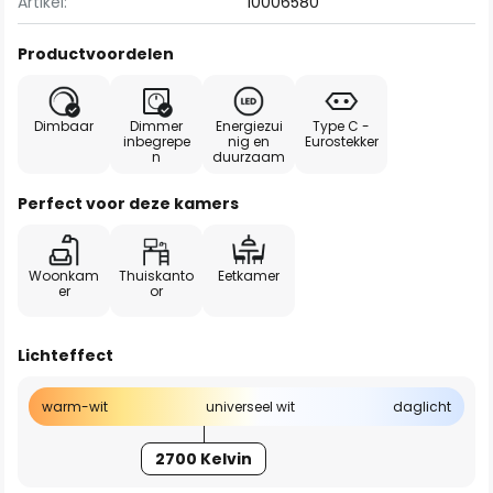
Artikel:
10006580
Productvoordelen
Dimbaar
Dimmer
Energiezui
Type C -
inbegrepe
nig en
Eurostekker
n
duurzaam
Perfect voor deze kamers
Woonkam
Thuiskanto
Eetkamer
er
or
Lichteffect
warm-wit
universeel wit
daglicht
2700 Kelvin