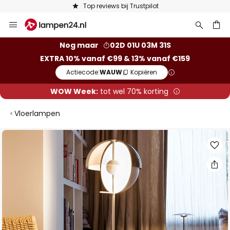
Top reviews bij Trustpilot
Ga
naar
de
ken
Nog maar
02D 01U 03M 31S
inhoud
EXTRA 10% vanaf €99 & 13% vanaf €159
Actiecode:
WAUW
Kopiëren
WOW Week:
tot wel 70% korting
Vloerlampen
Ga
naar
het
einde
van
de
afbeeldingen-
gallerij