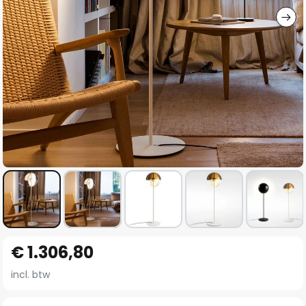
Ga
€ 1.306,80
naar
het
incl. btw
begin