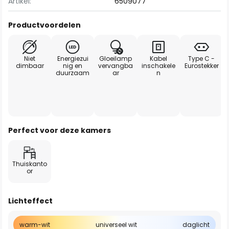
Artikel:
6509077
Productvoordelen
Niet
Energiezui
Gloeilamp
Kabel
Type C -
dimbaar
nig en
vervangba
inschakele
Eurostekker
duurzaam
ar
n
Perfect voor deze kamers
Thuiskanto
or
Lichteffect
warm-wit
universeel wit
daglicht