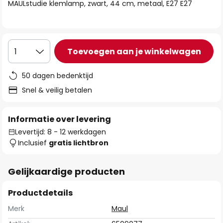
van
MAULstudie klemlamp, zwart, 44 cm, metaal, E27 E27
de
afbeeldingen-
gallerij
Toevoegen aan je winkelwagen
1
50 dagen bedenktijd
Snel & veilig betalen
Informatie over levering
Levertijd: 8 - 12 werkdagen
Inclusief
gratis lichtbron
Gelijkaardige producten
Productdetails
Merk
Maul