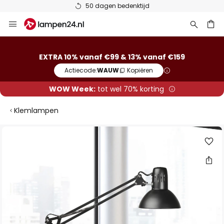
50 dagen bedenktijd
Ga
naar
de
ken
inhoud
EXTRA 10% vanaf €99 & 13% vanaf €159
Actiecode:
WAUW
Kopiëren
WOW Week:
tot wel 70% korting
Klemlampen
Ga
naar
het
einde
van
de
afbeeldingen-
gallerij