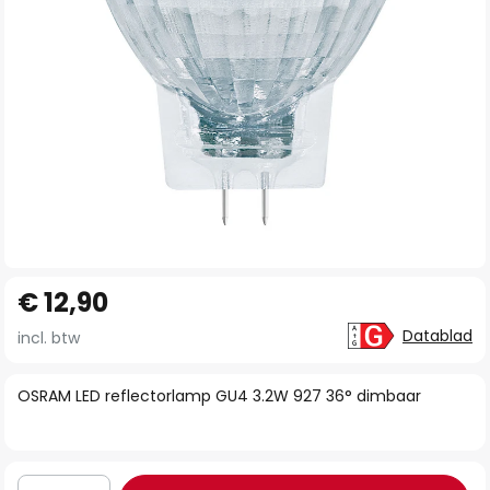
Ga
€ 12,90
naar
het
Datablad
incl. btw
begin
van
OSRAM LED reflectorlamp GU4 3.2W 927 36° dimbaar
de
afbeeldingen-
gallerij