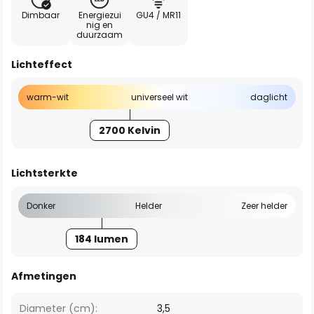
Dimbaar
Energiezui
GU4 / MR11
nig en
duurzaam
Lichteffect
warm-wit
universeel wit
daglicht
2700 Kelvin
Lichtsterkte
Donker
Helder
Zeer helder
184 lumen
Afmetingen
Diameter (cm):
3,5