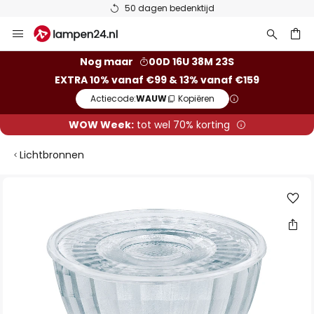
50 dagen bedenktijd
Ga
naar
de
ken
Nog maar
00D 16U 38M 23S
inhoud
EXTRA 10% vanaf €99 & 13% vanaf €159
Actiecode:
WAUW
Kopiëren
WOW Week:
tot wel 70% korting
Lichtbronnen
Ga
naar
het
einde
van
de
afbeeldingen-
gallerij