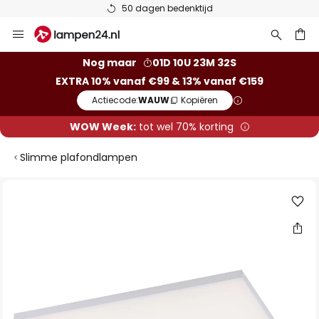
50 dagen bedenktijd
Ga
naar
de
ken
Nog maar
01D 10U 23M 32S
inhoud
EXTRA 10% vanaf €99 & 13% vanaf €159
Actiecode:
WAUW
Kopiëren
WOW Week:
tot wel 70% korting
Slimme plafondlampen
Ga
naar
het
einde
van
de
afbeeldingen-
gallerij