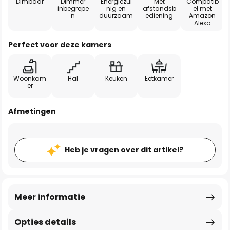
Dimbaar
Dimmer
Energiezui
Met
Compatib
inbegrepe
nig en
afstandsb
el met
n
duurzaam
ediening
Amazon
Alexa
Perfect voor deze kamers
Woonkam
Hal
Keuken
Eetkamer
er
Afmetingen
Heb je vragen over dit artikel?
Meer informatie
Opties details