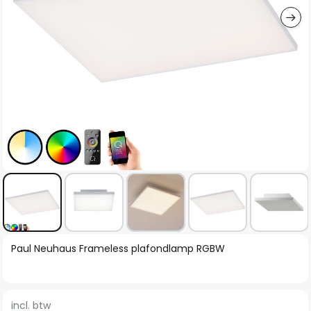
Ga
Paul Neuhaus Frameless plafondlamp RGBW
naar
het
begin
incl. btw