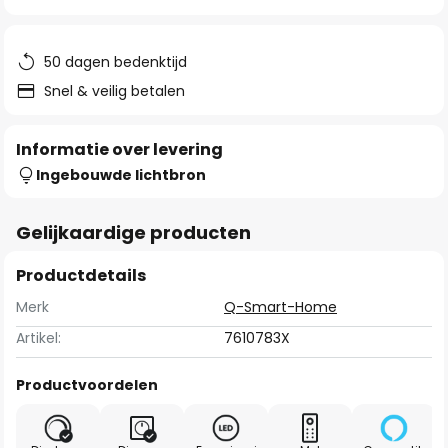
van
de
afbeeldingen-
50 dagen bedenktijd
gallerij
Snel & veilig betalen
Informatie over levering
Ingebouwde lichtbron
Gelijkaardige producten
Productdetails
Merk
Q-Smart-Home
Artikel:
7610783X
Productvoordelen