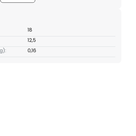
18
12,5
g):
0,16