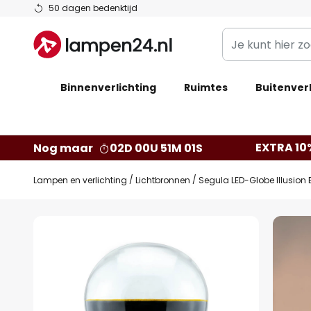
Ga
50 dagen bedenktijd
naar
Je
de
kunt
inhoud
hier
Binnenverlichting
Ruimtes
zoeken
Buitenverl
in
de
webwinkel
EXTRA 10
Nog maar
02D 00U 51M 00S
Lampen en verlichting
Lichtbronnen
Segula LED-Globe Illusion
Ga
naar
het
einde
van
de