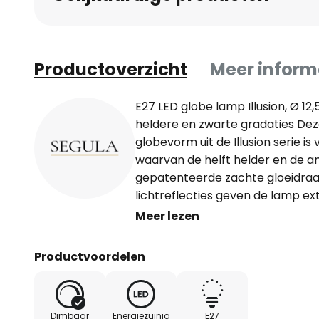
Productoverzicht
Meer inform
E27 LED globe lamp Illusion, Ø 12,
heldere en zwarte gradaties Dez
globevorm uit de Illusion serie is
waarvan de helft helder en de an
gepatenteerde zachte gloeidraa
lichtreflecties geven de lamp ex
voor open armaturen zonder ka
Meer lezen
extern dimbaar (slepende rand) 
handgemaakte glazen bol
Productvoordelen
Dimbaar
Energiezuinig
E27