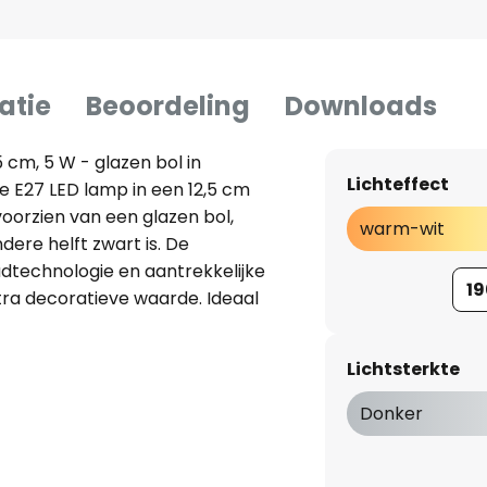
atie
Beoordeling
Downloads
5 cm, 5 W - glazen bol in
Lichteffect
e E27 LED lamp in een 12,5 cm
 voorzien van een glazen bol,
warm-wit
dere helft zwart is. De
dtechnologie en aantrekkelijke
19
tra decoratieve waarde. Ideaal
p of lamphouderarmaturen -
- extra warmwit licht -
Lichtsterkte
Donker