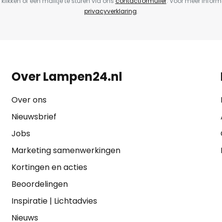
 klikken of een mailtje te sturen via ons
contactformulier
. Voor meer inform
privacyverklaring
.
Over Lampen24.nl
Over ons
Nieuwsbrief
Jobs
Marketing samenwerkingen
Kortingen en acties
Beoordelingen
Inspiratie
|
Lichtadvies
Nieuws