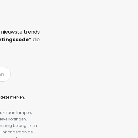
 nieuwste trends
rtingscode*
die
en
n
deze merken
.
keuze aan lampen,
ieve kortingen,
ening belangrijk en
dlink onderaan de