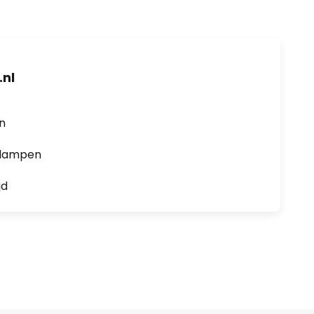
nl
en
0 lampen
jd