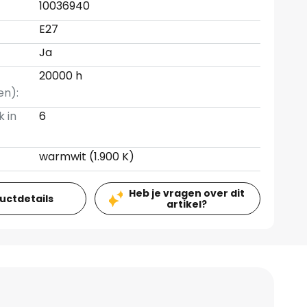
10036940
E27
Ja
20000 h
en):
k in
6
warmwit (1.900 K)
Heb je vragen over dit
ductdetails
artikel?