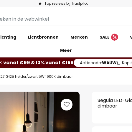
Top reviews bij Trustpilot
ichting
Lichtbronnen
Merken
SALE
Meer
% vanaf €99 & 13% vanaf €159
Actiecode:
WAUW
Kopi
 E27 G125 helder/zwart 5W 1900K dimbaar
Segula LED-Glo
dimbaar