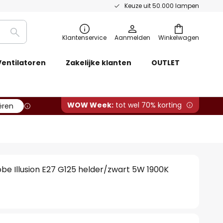
Keuze uit 50.000 lampen
Zoeken
Klantenservice
Aanmelden
Winkelwagen
Ventilatoren
Zakelijke klanten
OUTLET
WOW Week:
tot wel 70% korting
ëren
be Illusion E27 G125 helder/zwart 5W 1900K