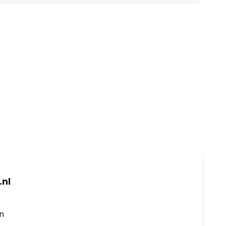
nl
en