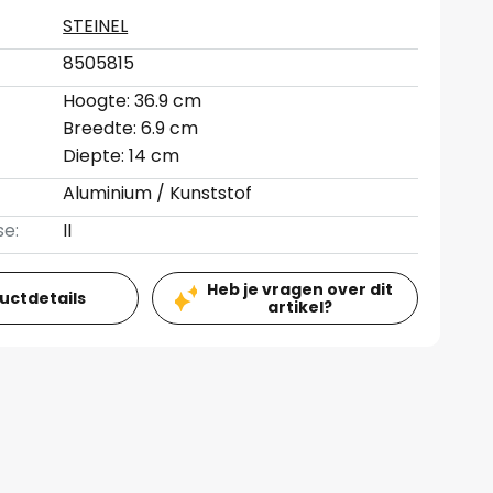
STEINEL
8505815
Hoogte: 36.9 cm
Breedte: 6.9 cm
Diepte: 14 cm
Aluminium / Kunststof
se:
II
Heb je vragen over dit
ductdetails
artikel?