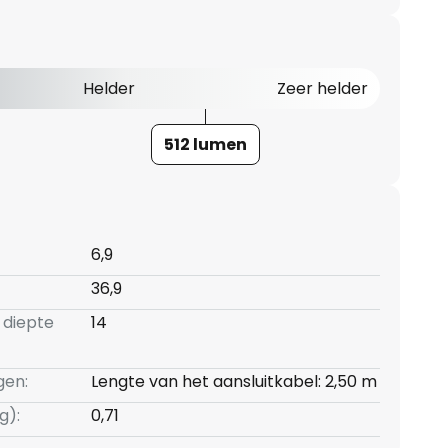
Helder
Zeer helder
512 lumen
6,9
36,9
 diepte
14
gen:
Lengte van het aansluitkabel: 2,50 m
g):
0,71