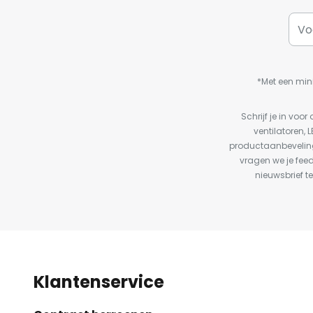
*Met een min
Schrijf je in vo
ventilatoren, 
productaanbeveling
vragen we je fee
nieuwsbrief te
Klantenservice