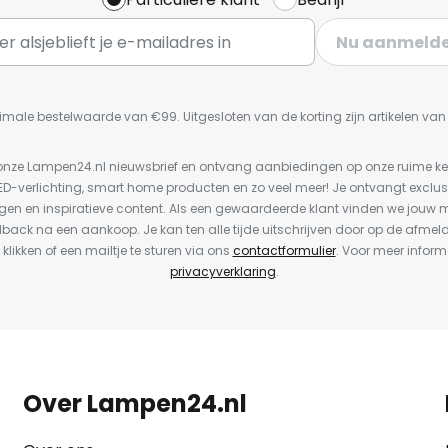
Nu aanmeld
imale bestelwaarde van €99. Uitgesloten van de korting zijn artikelen va
or onze Lampen24.nl nieuwsbrief en ontvang aanbiedingen op onze ruime 
LED-verlichting, smart home producten en zo veel meer! Je ontvangt exclus
en en inspiratieve content. Als een gewaardeerde klant vinden we jouw m
dback na een aankoop. Je kan ten alle tijde uitschrijven door op de afmel
 klikken of een mailtje te sturen via ons
contactformulier
. Voor meer inform
privacyverklaring
.
Over Lampen24.nl