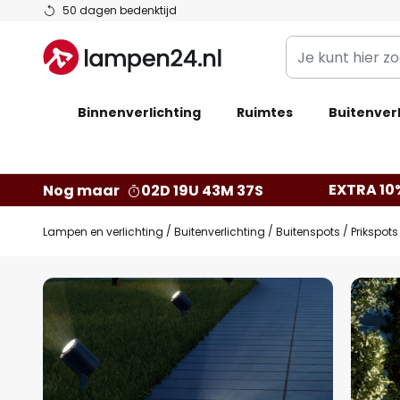
Ga
50 dagen bedenktijd
naar
Je
de
kunt
inhoud
hier
Binnenverlichting
Ruimtes
zoeken
Buitenverl
in
de
webwinkel
EXTRA 10
Nog maar
02D 19U 43M 36S
Lampen en verlichting
Buitenverlichting
Buitenspots
Prikspot
Ga
naar
het
einde
van
de