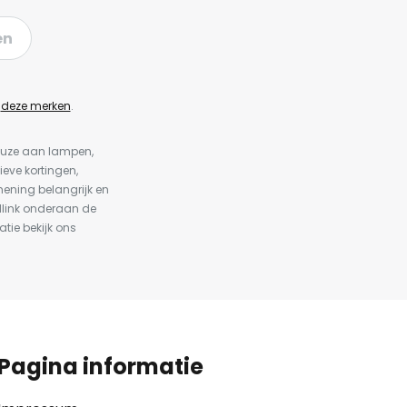
en
n
deze merken
.
keuze aan lampen,
ieve kortingen,
ening belangrijk en
dlink onderaan de
atie bekijk ons
Pagina informatie