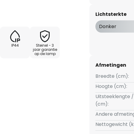
matisch in en bij het aanbreken
 uit. Een vervangbare LED
Lichtsterkte
egeleverd.
Donker
er
IP44
Steinel - 3
jaar garantie
op de lamp
Afmetingen
Breedte (cm):
Hoogte (cm):
Uitsteeklengte /
(cm):
Andere afmetin
Nettogewicht (k