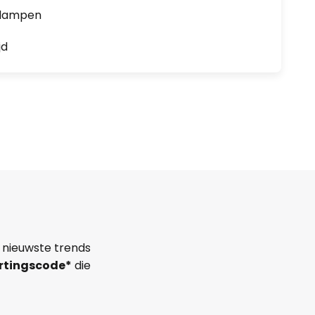
0 lampen
jd
 nieuwste trends
rtingscode*
die