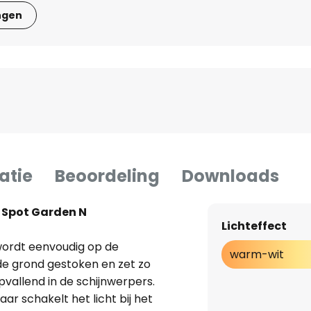
ngen
atie
Beoordeling
Downloads
t Spot Garden N
Lichteffect
wordt eenvoudig op de
warm-wit
de grond gestoken en zet zo
allend in de schijnwerpers.
 schakelt het licht bij het