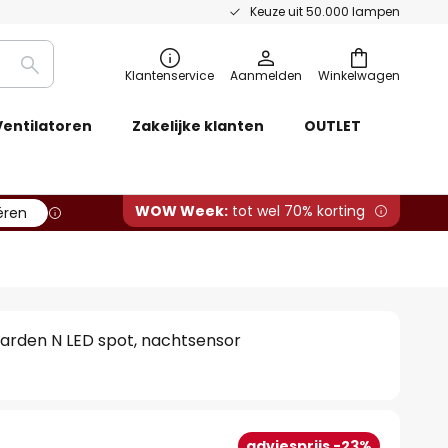
Keuze uit 50.000 lampen
Zoeken
Klantenservice
Aanmelden
Winkelwagen
Ventilatoren
Zakelijke klanten
OUTLET
WOW Week:
tot wel 70% korting
ëren
arden N LED spot, nachtsensor
adviesprijs -23%