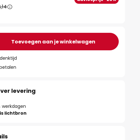
,14
Toevoegen aan je winkelwagen
denktijd
 betalen
ver levering
- 4 werkdagen
is lichtbron
ils