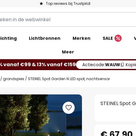
Top reviews bij Trustpilot
ichting
Lichtbronnen
Merken
SALE
Meer
% vanaf €99 & 13% vanaf €159
Actiecode:
WAUW
Kopi
s / grondspies
STEINEL Spot Garden N LED spot, nachtsensor
STEINEL Spot G
€ 67,90