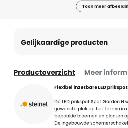
Toon meer afbeeldi
Ga
naar
het
begin
Gelijkaardige producten
van
de
afbeeldingen-
gallerij
Productoverzicht
Meer inform
Flexibel inzetbare LED prikspo
De LED prikspot Spot Garden N 
gewenste plek op het terrein in 
bepaalde bloemen en planten opv
De ingebouwde schemerschakelaar