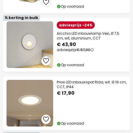
Op voorraad
% korting in bulk
adviesprijs -24%
Arcchio LED inbouwlamp Vexi, Ø 7,5
cm, wit, aluminium, CCT
€ 43,90
adviesprijs
€ 57,90
Op voorraad
Prios LED inbouwspot Rida, wit. Ø 19 cm,
CCT, IP44
€ 17,90
Op voorraad