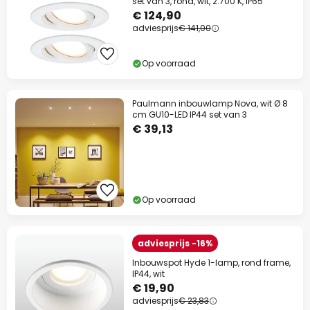
set van 3, rond, wit, 2.700 K, IP65
€ 124,90
adviesprijs
€ 141,00
Op voorraad
Paulmann inbouwlamp Nova, wit Ø 8
cm GU10-LED IP44 set van 3
€ 39,13
Op voorraad
adviesprijs -16%
Inbouwspot Hyde 1-lamp, rond frame,
IP44, wit
€ 19,90
adviesprijs
€ 23,83