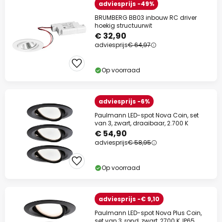
adviesprijs -49%
BRUMBERG BB03 inbouw RC driver
hoekig structuurwit
€ 32,90
adviesprijs
€ 64,97
Op voorraad
adviesprijs -6%
Paulmann LED-spot Nova Coin, set
van 3, zwart, draaibaar, 2.700 K
€ 54,90
adviesprijs
€ 58,95
Op voorraad
adviesprijs -€ 9,10
Paulmann LED-spot Nova Plus Coin,
set van 3, rond, zwart, 2700 K, IP65