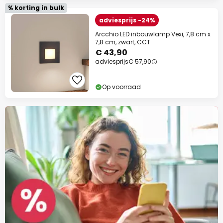
% korting in bulk
adviesprijs -24%
Arcchio LED inbouwlamp Vexi, 7,8 cm x
7,8 cm, zwart, CCT
€ 43,90
adviesprijs
€ 57,90
Op voorraad