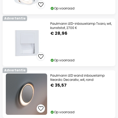
Actiecode:
WAUW
Kopiëren
Op voorraad
Advertentie
Nu besparen
Paulmann LED-inbouwlamp Tsaro, wit,
kunststof, 2700 K
€ 28,96
*Uitgesloten merken
Op voorraad
Advertentie
Paulmann LED wand inbouwlamp
Neordic Decorativ, wit, rond
€ 35,57
Op voorraad