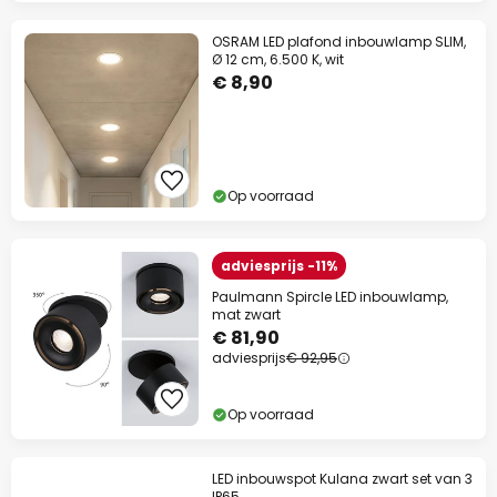
OSRAM LED plafond inbouwlamp SLIM,
Ø 12 cm, 6.500 K, wit
€ 8,90
Op voorraad
adviesprijs -11%
Paulmann Spircle LED inbouwlamp,
mat zwart
€ 81,90
adviesprijs
€ 92,95
Op voorraad
LED inbouwspot Kulana zwart set van 3
IP65