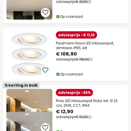
adviesprijs
€ 21,90
Op voorraad
adviesprijs -€ 11,10
Paulmann Nova LED inbouwspot,
dimbaar, IP65, wit
€ 106,90
adviesprijs
€ 118,00
Op voorraad
% korting in bulk
adviesprijs -35%
Prios LED inbouwspot Rida, wit. Ø 23
cm, 25W, CCT, IP44
€ 12,90
adviesprijs
€ 19,90