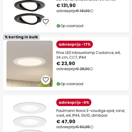
€ 131,90
adviesprijs
€ 141,00
Op voorraad
% korting in bulk
adviesprijs -17%
Prios LED inbouwlamp Cadance, wit,
24 cm, CCT, IP44
€ 23,90
adviesprijs
€ 28,90
Op voorraad
adviesprijs -6%
Paulmann Nova 3-voudige spot, rond,
vast, wit, IP44, GU10, dimbaar
€ 47,90
adviesprijs
€ 50,95