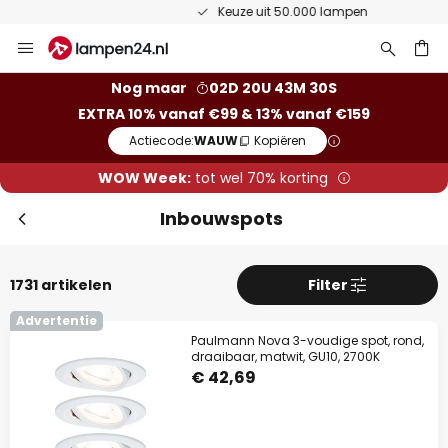
Keuze uit 50.000 lampen
Ga
Slui
naar
de
ken
Nog maar
02D 20U 43M 29S
inhoud
EXTRA 10% vanaf €99 & 13% vanaf €159
Actiecode:
WAUW
Kopiëren
WOW Week:
tot wel 70% korting
Inbouwspots
1731 artikelen
Filter
Extra korting
Advertentie
Paulmann Nova 3-voudige spot, rond,
10% korting
vanaf €99
draaibaar, matwit, GU10, 2700K
€ 42,69
13% korting
vanaf €159
op bijna alles*