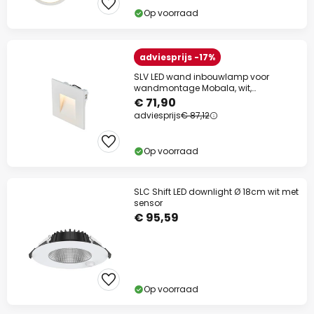
Op voorraad
adviesprijs -17%
SLV LED wand inbouwlamp voor
wandmontage Mobala, wit,
aluminium, 3.000 K
€ 71,90
adviesprijs
€ 87,12
Op voorraad
SLC Shift LED downlight Ø 18cm wit met
sensor
€ 95,59
Op voorraad