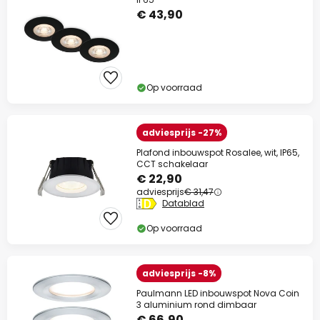
€ 43,90
Op voorraad
adviesprijs -27%
Plafond inbouwspot Rosalee, wit, IP65,
CCT schakelaar
€ 22,90
adviesprijs
€ 31,47
Datablad
Op voorraad
adviesprijs -8%
Paulmann LED inbouwspot Nova Coin
3 aluminium rond dimbaar
€ 66,90