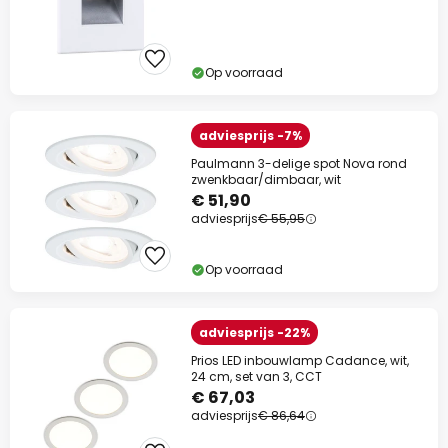
Op voorraad
adviesprijs -7%
Paulmann 3-delige spot Nova rond
zwenkbaar/dimbaar, wit
€ 51,90
adviesprijs
€ 55,95
Op voorraad
adviesprijs -22%
Prios LED inbouwlamp Cadance, wit,
24 cm, set van 3, CCT
€ 67,03
adviesprijs
€ 86,64