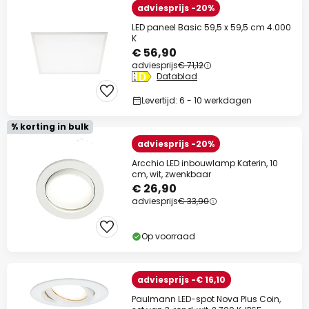
adviesprijs -20%
LED paneel Basic 59,5 x 59,5 cm 4.000
K
€ 56,90
adviesprijs
€ 71,12
Datablad
Levertijd: 6 - 10 werkdagen
% korting in bulk
adviesprijs -20%
Arcchio LED inbouwlamp Katerin, 10
cm, wit, zwenkbaar
€ 26,90
adviesprijs
€ 33,90
Op voorraad
adviesprijs -€ 16,10
Paulmann LED-spot Nova Plus Coin,