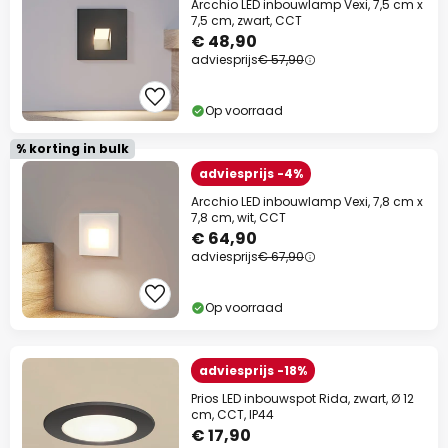
Arcchio LED inbouwlamp Vexi, 7,5 cm x
7,5 cm, zwart, CCT
€ 48,90
adviesprijs
€ 57,90
Op voorraad
% korting in bulk
adviesprijs -4%
Arcchio LED inbouwlamp Vexi, 7,8 cm x
7,8 cm, wit, CCT
€ 64,90
adviesprijs
€ 67,90
Op voorraad
adviesprijs -18%
Prios LED inbouwspot Rida, zwart, Ø 12
cm, CCT, IP44
€ 17,90