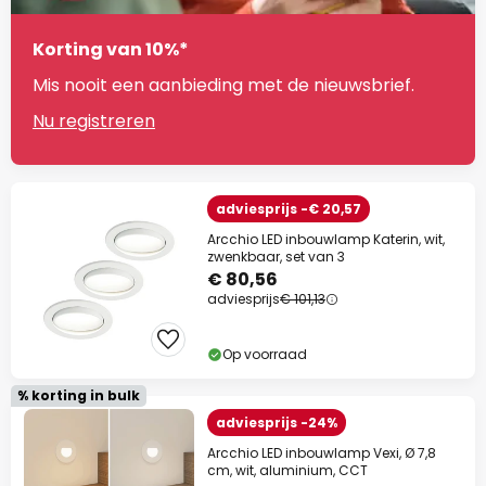
Korting van 10%*
Mis nooit een aanbieding met de nieuwsbrief.
Nu registreren
adviesprijs -€ 20,57
Arcchio LED inbouwlamp Katerin, wit,
zwenkbaar, set van 3
€ 80,56
adviesprijs
€ 101,13
Op voorraad
% korting in bulk
adviesprijs -24%
Arcchio LED inbouwlamp Vexi, Ø 7,8
cm, wit, aluminium, CCT