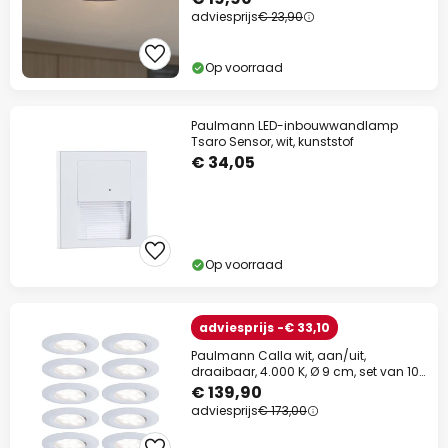
adviesprijs
€ 23,90
Op voorraad
Paulmann LED-inbouwwandlamp
Tsaro Sensor, wit, kunststof
€ 34,05
Op voorraad
adviesprijs -€ 33,10
Paulmann Calla wit, aan/uit,
draaibaar, 4.000 K, Ø 9 cm, set van 10
stuks
€ 139,90
adviesprijs
€ 173,00