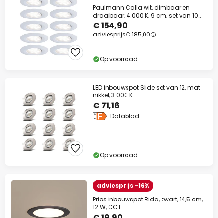
Paulmann Calla wit, dimbaar en
draaibaar, 4.000 K, 9 cm, set van 10
stuks
€ 154,90
adviesprijs
€ 185,00
Op voorraad
LED inbouwspot Slide set van 12, mat
nikkel, 3.000 K
€ 71,16
Datablad
Op voorraad
adviesprijs -16%
Prios inbouwspot Rida, zwart, 14,5 cm,
12 W, CCT
€ 19,90