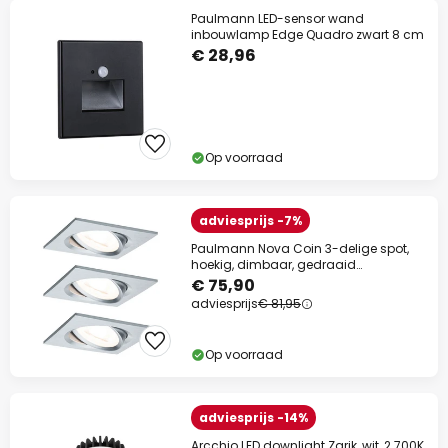
Paulmann LED-sensor wand
inbouwlamp Edge Quadro zwart 8 cm
€ 28,96
Op voorraad
adviesprijs -7%
Paulmann Nova Coin 3-delige spot,
hoekig, dimbaar, gedraaid
aluminium, 2700 K
€ 75,90
adviesprijs
€ 81,95
Op voorraad
adviesprijs -14%
Arcchio LED downlight Zarik, wit, 2.700K