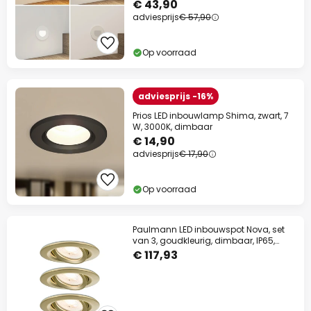
€ 43,90
adviesprijs
€ 57,90
Op voorraad
adviesprijs -16%
Prios LED inbouwlamp Shima, zwart, 7
W, 3000K, dimbaar
€ 14,90
adviesprijs
€ 17,90
Op voorraad
Paulmann LED inbouwspot Nova, set
van 3, goudkleurig, dimbaar, IP65,
2700K
€ 117,93