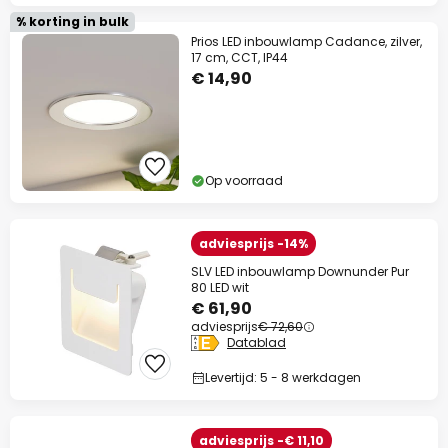
% korting in bulk
Prios LED inbouwlamp Cadance, zilver,
17 cm, CCT, IP44
€ 14,90
Op voorraad
adviesprijs -14%
SLV LED inbouwlamp Downunder Pur
80 LED wit
€ 61,90
adviesprijs
€ 72,60
Datablad
Levertijd: 5 - 8 werkdagen
adviesprijs -€ 11,10