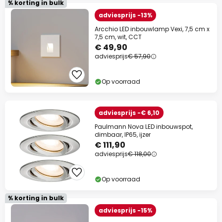
% korting in bulk
adviesprijs -13%
Arcchio LED inbouwlamp Vexi, 7,5 cm x
7,5 cm, wit, CCT
€ 49,90
adviesprijs
€ 57,90
Op voorraad
adviesprijs -€ 6,10
Paulmann Nova LED inbouwspot,
dimbaar, IP65, ijzer
€ 111,90
adviesprijs
€ 118,00
Op voorraad
% korting in bulk
adviesprijs -15%