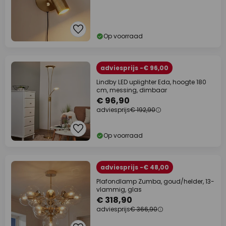
Op voorraad
adviesprijs -€ 96,00
Lindby LED uplighter Eda, hoogte 180
cm, messing, dimbaar
€ 96,90
adviesprijs
€ 192,90
Op voorraad
adviesprijs -€ 48,00
Plafondlamp Zumba, goud/helder, 13-
vlammig, glas
€ 318,90
adviesprijs
€ 366,90