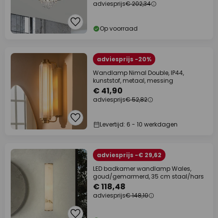
adviesprijs
€ 202,34
Op voorraad
adviesprijs -20%
Wandlamp Nimal Double, IP44,
kunststof, metaal, messing
€ 41,90
adviesprijs
€ 52,82
Levertijd: 6 - 10 werkdagen
adviesprijs -€ 29,62
LED badkamer wandlamp Wales,
goud/gemarmerd, 35 cm staal/hars
€ 118,48
adviesprijs
€ 148,10