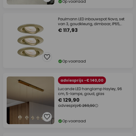
Op voorraad
Paulmann LED inbouwspot Nova, set
van 3, goudkleurig, dimbaar, IP65,
2700K
€ 117,93
Op voorraad
adviesprijs -€ 140,00
Lucande LED hanglamp Hayley, 96
cm, 5-lamps, goud, glas
€ 129,90
adviesprijs
€ 269,90
Op voorraad