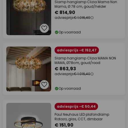
Slamp hanglamp Clizia Mama Non
Mama, Ø 78 cm, goud/helder
€ 814,90
adviesprijs
€ 1.016,40
Op voorraad
adviesprijs -€ 152,47
Slamp hanglamp Clizia MAMA NON
MAMA, Ø78cm, goud/rood
€ 863,93
adviesprijs
€ 1.016,40
Op voorraad
adviesprijs -€ 50,44
Paul Neuhaus LED plafondlamp
Rotazo, glas, CCT, dimbaar
€ 151,90