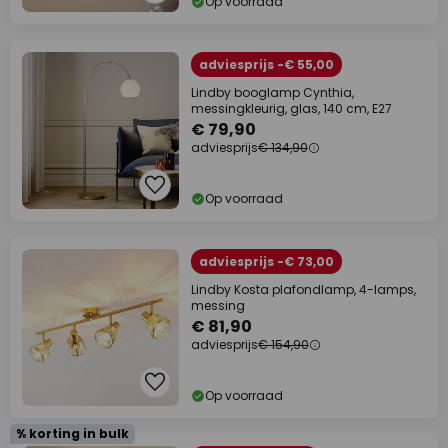
Op voorraad
adviesprijs -€ 55,00
Lindby booglamp Cynthia,
messingkleurig, glas, 140 cm, E27
€ 79,90
adviesprijs
€ 134,90
Op voorraad
adviesprijs -€ 73,00
Lindby Kosta plafondlamp, 4-lamps,
messing
€ 81,90
adviesprijs
€ 154,90
Op voorraad
% korting in bulk