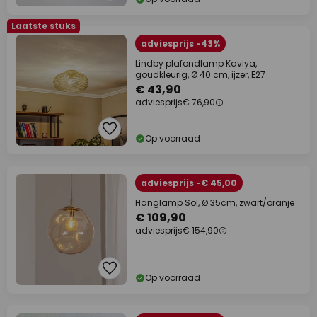
Laatste stuks
adviesprijs -43%
Lindby plafondlamp Kaviya,
goudkleurig, Ø 40 cm, ijzer, E27
€ 43,90
adviesprijs
€ 76,90
Op voorraad
adviesprijs -€ 45,00
Hanglamp Sol, Ø 35cm, zwart/oranje
€ 109,90
adviesprijs
€ 154,90
Op voorraad