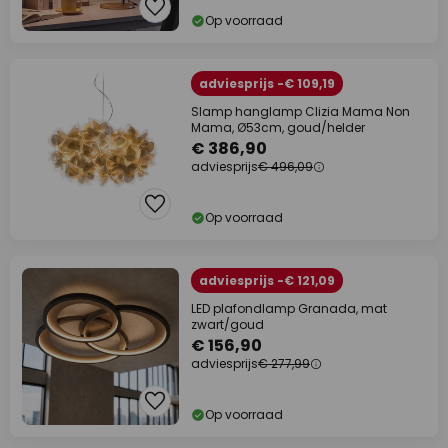
Op voorraad
adviesprijs -€ 109,19
Slamp hanglamp Clizia Mama Non
Mama, Ø53cm, goud/helder
€ 386,90
adviesprijs
€ 496,09
Op voorraad
adviesprijs -€ 121,09
LED plafondlamp Granada, mat
zwart/goud
€ 156,90
adviesprijs
€ 277,99
Op voorraad