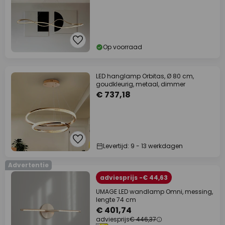
Op voorraad
LED hanglamp Orbitas, Ø 80 cm,
goudkleurig, metaal, dimmer
€ 737,18
Levertijd: 9 - 13 werkdagen
Advertentie
adviesprijs -€ 44,63
UMAGE LED wandlamp Omni, messing,
lengte 74 cm
€ 401,74
adviesprijs
€ 446,37