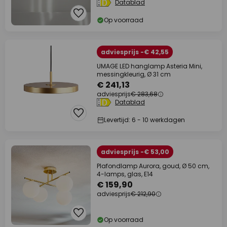
Datablad
Op voorraad
adviesprijs -€ 42,55
UMAGE LED hanglamp Asteria Mini,
messingkleurig, Ø 31 cm
€ 241,13
adviesprijs
€ 283,68
Datablad
Levertijd: 6 - 10 werkdagen
adviesprijs -€ 53,00
Plafondlamp Aurora, goud, Ø 50 cm,
4-lamps, glas, E14
€ 159,90
adviesprijs
€ 212,90
Op voorraad