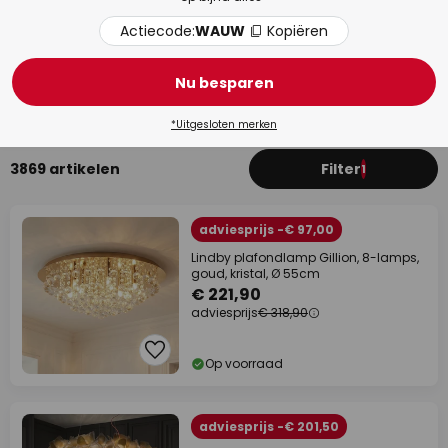
Actiecode:
WAUW
Kopiëren
Badkamer
Woo
Nu besparen
*Uitgesloten merken
3869 artikelen
Filter
1
adviesprijs -€ 97,00
Lindby plafondlamp Gillion, 8-lamps,
goud, kristal, Ø 55cm
€ 221,90
adviesprijs
€ 318,90
Op voorraad
adviesprijs -€ 201,50