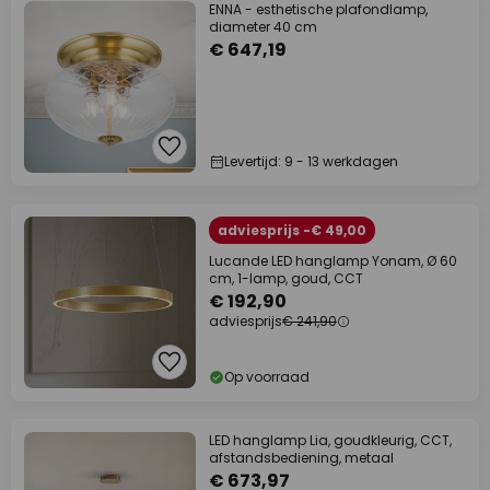
ENNA - esthetische plafondlamp,
diameter 40 cm
€ 647,19
Levertijd: 9 - 13 werkdagen
adviesprijs -€ 49,00
Lucande LED hanglamp Yonam, Ø 60
cm, 1-lamp, goud, CCT
€ 192,90
adviesprijs
€ 241,90
Op voorraad
LED hanglamp Lia, goudkleurig, CCT,
afstandsbediening, metaal
€ 673,97