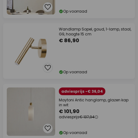
Op voorraad
Wandlamp Sopel, goud, 1-lamp, staal,
G9, hoogte 15 cm
€ 86,90
Op voorraad
adviesprijs -€ 36,04
Maytoni Antic hanglamp, glazen kap
in wit
€ 101,90
adviesprijs
€ 137,94
Op voorraad