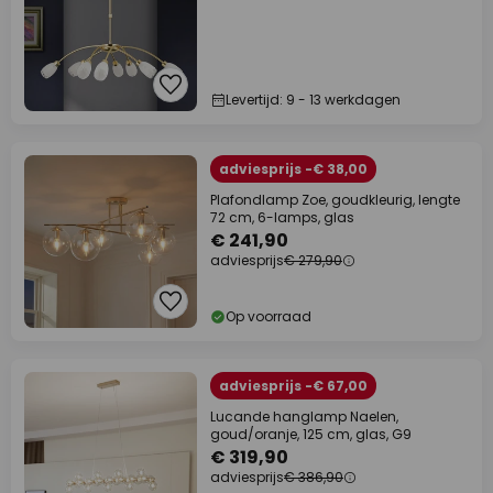
Levertijd: 9 - 13 werkdagen
adviesprijs -€ 38,00
Plafondlamp Zoe, goudkleurig, lengte
72 cm, 6-lamps, glas
€ 241,90
adviesprijs
€ 279,90
Op voorraad
adviesprijs -€ 67,00
Lucande hanglamp Naelen,
goud/oranje, 125 cm, glas, G9
€ 319,90
adviesprijs
€ 386,90