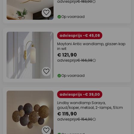
adviesprijs
€ 183,90
Op voorraad
adviesprijs -€ 45,08
Maytoni Antic wandlamp, glazen kap
in wit
€ 121,90
adviesprijs
€ 166,98
Op voorraad
adviesprijs -€ 39,00
Lindby wandlamp Soraya,
goud/koper, metaal, 2-lamps, 51cm
€ 115,90
adviesprijs
€ 154,90