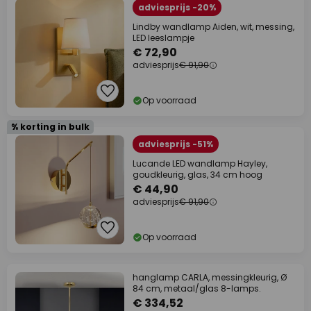
adviesprijs -20%
Lindby wandlamp Aiden, wit, messing,
LED leeslampje
€ 72,90
adviesprijs
€ 91,90
Op voorraad
% korting in bulk
adviesprijs -51%
Lucande LED wandlamp Hayley,
goudkleurig, glas, 34 cm hoog
€ 44,90
adviesprijs
€ 91,90
Op voorraad
hanglamp CARLA, messingkleurig, Ø
84 cm, metaal/glas 8-lamps.
€ 334,52