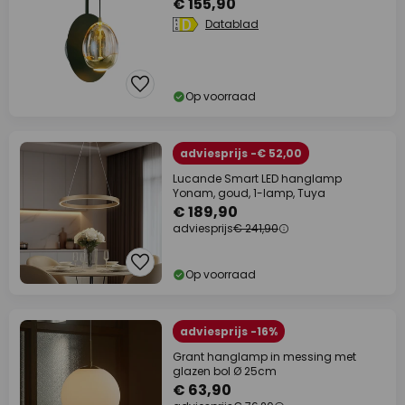
€ 155,90
Datablad
Op voorraad
adviesprijs -€ 52,00
Lucande Smart LED hanglamp
Yonam, goud, 1-lamp, Tuya
€ 189,90
adviesprijs
€ 241,90
Op voorraad
adviesprijs -16%
Grant hanglamp in messing met
glazen bol Ø 25cm
€ 63,90