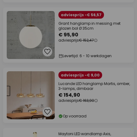
adviesprijs -€ 56,57
Grant hanglamp in messing met
glazen bol Ø 35cm
€ 95,90
adviesprijs
€ 152,47
Levertijd: 6 - 10 werkdagen
adviesprijs -€ 9,00
Lucande LED hanglamp Martis, amber,
3-lamps, dimbaar
€ 154,90
adviesprijs
€ 163,90
Op voorraad
Maytoni LED wandlamp Axis,