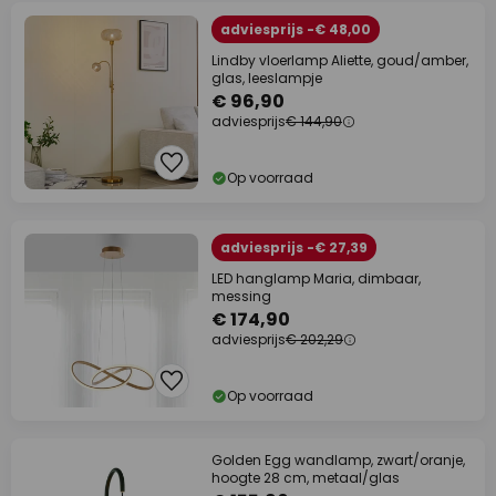
adviesprijs -€ 48,00
Lindby vloerlamp Aliette, goud/amber,
glas, leeslampje
€ 96,90
adviesprijs
€ 144,90
Op voorraad
adviesprijs -€ 27,39
LED hanglamp Maria, dimbaar,
messing
€ 174,90
adviesprijs
€ 202,29
Op voorraad
Golden Egg wandlamp, zwart/oranje,
hoogte 28 cm, metaal/glas