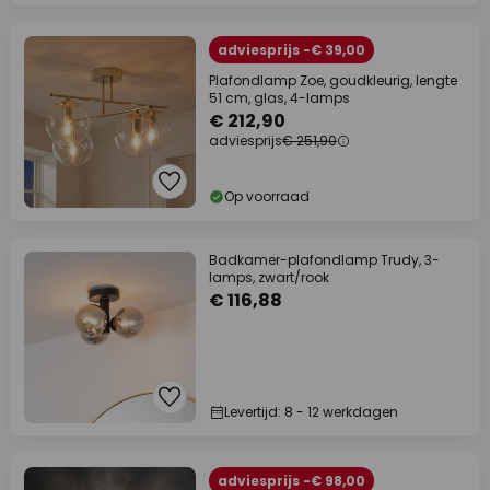
adviesprijs -€ 39,00
Plafondlamp Zoe, goudkleurig, lengte
51 cm, glas, 4-lamps
€ 212,90
adviesprijs
€ 251,90
Op voorraad
Badkamer-plafondlamp Trudy, 3-
lamps, zwart/rook
€ 116,88
Levertijd: 8 - 12 werkdagen
adviesprijs -€ 98,00