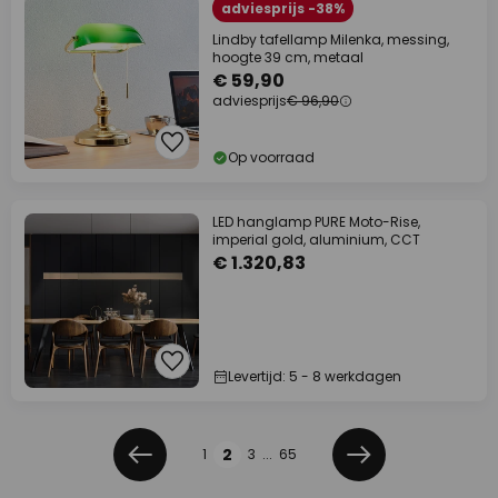
adviesprijs -38%
Lindby tafellamp Milenka, messing,
hoogte 39 cm, metaal
€ 59,90
adviesprijs
€ 96,90
Op voorraad
LED hanglamp PURE Moto-Rise,
imperial gold, aluminium, CCT
€ 1.320,83
Levertijd: 5 - 8 werkdagen
Pagina
2
1
3
...
65
Vorige
Volgende