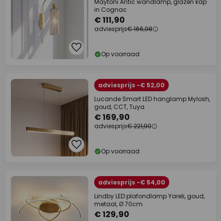
Maytoni Antic wandlamp, glazen kap
in Cognac
€ 111,90
adviesprijs
€ 166,98
Op voorraad
adviesprijs -€ 52,00
Lucande Smart LED hanglamp Mylosh,
goud, CCT, Tuya
€ 169,90
adviesprijs
€ 221,90
Op voorraad
adviesprijs -€ 54,00
Lindby LED plafondlamp Yareli, goud,
metaal, Ø 70cm
€ 129,90