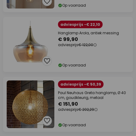
Op voorraad
adviesprijs -€ 22,10
Hanglamp Arola, antiek messing
€ 99,90
adviesprijs
€ 122,00
Op voorraad
adviesprijs -€ 50,39
Paul Neuhaus Greta hanglamp, Ø 40
cm, goudkleurig, metaal
€ 151,90
adviesprijs
€ 202,29
Op voorraad