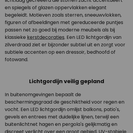
lichtlaag gecreëerd die stoffen zacht accentueert
en spiegels of glazen oppervlakken elegant
begeleidt. Motieven zoals sterren, sneeuwvlokken,
figuren of afbeeldingen met gereduceerde puntjes
passen net zo goed bij moderne meubels als bij
klassieke
kerstdecoraties
. Een LED lichtgordijn van
zilverdraad ziet er bijzonder subtiel uit en zorgt voor
subtiele accenten op een dressoir, bedhoofd of
fotowand.
Lichtgordijn veilig gepland
In buitenomgevingen bepaalt de
beschermingsgraad de geschiktheid voor regen en
vocht. Een LED lichtgordijn omlijst balkons, patio's,
gevels en entrees met duidelijke lijnen, terwijl een
buitenlichtnet hagen en pergola's gelijkmatig en
discreet verlicht over een groot gebied. UV-stabiele