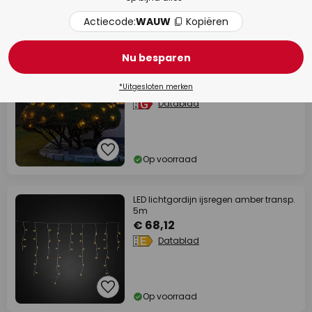
Actiecode:
WAUW
Kopiëren
Levertijd: 9 - 13 werkdagen
Nu besparen
LED lichtgordijn voor buiten, 64-rij
200x200cm
€ 31,52
*Uitgesloten merken
Datablad
Op voorraad
LED lichtgordijn ijsregen amber transp.
5m
€ 68,12
Datablad
Op voorraad