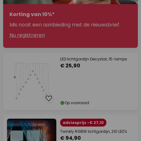
Korting van 10%*
Mis nooit een aanbieding met de nieuwsbrief.
Nu registreren
LED lichtgordijn Decystar, 15-lamps
€ 25,90
Op voorraad
adviesprijs -€ 27,10
Twinkly RGBW lichtgordijn, 210 LED's
€ 94,90