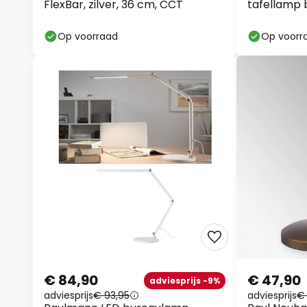
FlexBar, zilver, 36 cm, CCT
tafellamp 
Op voorraad
Op voorr
€ 84,90
€ 47,90
adviesprijs -9%
adviesprijs
€ 93,95
adviesprijs
€