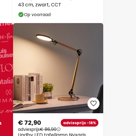
43 cm, zwart, CCT
Op voorraad
€ 72,90
n
adviesprijs -16%
adviesprijs
€ 86,90
Lindby LED tafellamp Nyxaris,