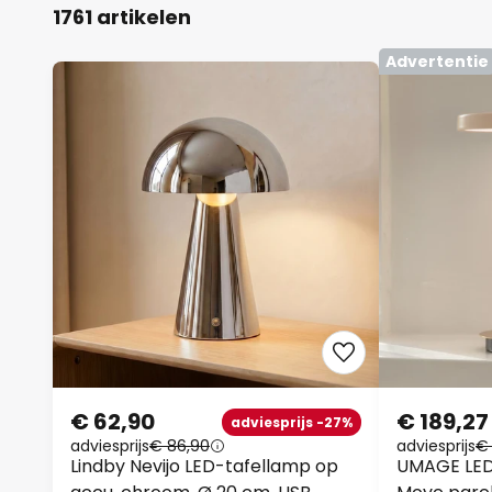
1761 artikelen
Advertentie
€ 62,90
€ 189,27
adviesprijs -27%
adviesprijs
€ 86,90
adviesprijs
€
Lindby Nevijo LED-tafellamp op
UMAGE LED 