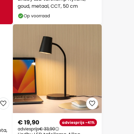
goud, metaal, CCT, 50 cm
Op voorraad
€ 19,90
adviesprijs -41%
adviesprijs
€ 33,90
ta,