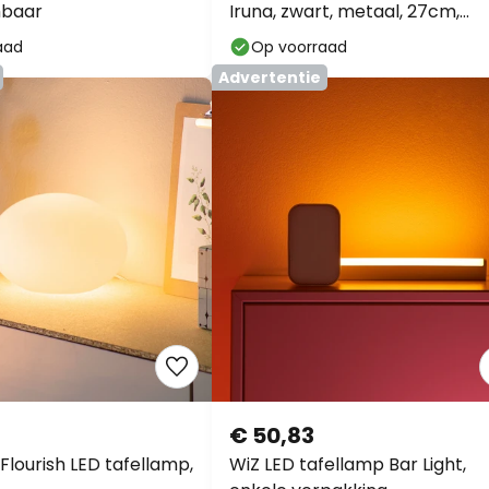
mbaar
Iruna, zwart, metaal, 27cm,
dimbaar.
aad
Op voorraad
Advertentie
€ 50,83
 Flourish LED tafellamp,
WiZ LED tafellamp Bar Light,