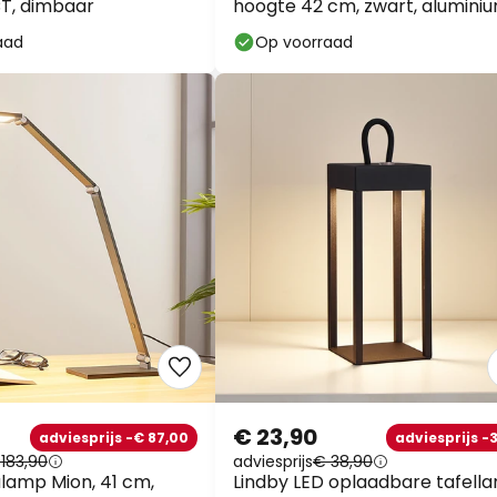
T, dimbaar
hoogte 42 cm, zwart, alumini
aad
Op voorraad
€ 23,90
adviesprijs -€ 87,00
adviesprijs -
183,90
adviesprijs
€ 38,90
lamp Mion, 41 cm,
Lindby LED oplaadbare tafell