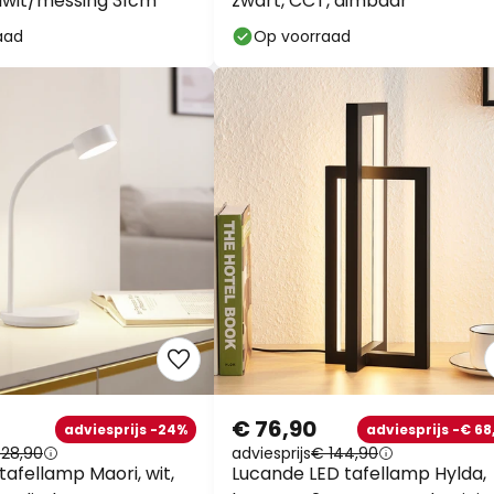
lwit/messing 31cm
zwart, CCT, dimbaar
aad
Op voorraad
€ 76,90
adviesprijs -24%
adviesprijs -€ 68
 28,90
adviesprijs
€ 144,90
tafellamp Maori, wit,
Lucande LED tafellamp Hylda,