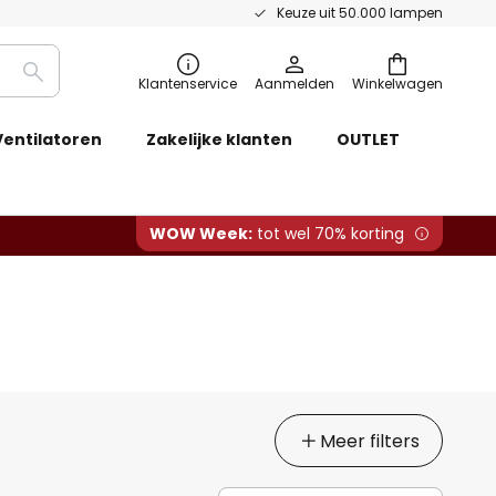
Keuze uit 50.000 lampen
Zoeken
Klantenservice
Aanmelden
Winkelwagen
Ventilatoren
Zakelijke klanten
OUTLET
WOW Week:
tot wel 70% korting
Meer filters