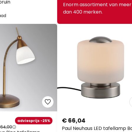
bruin
Enorm assortiment van meer
dan 400 merken.
aad
€ 66,04
adviesprijs -25%
 64,00
Paul Neuhaus LED tafellamp Bo