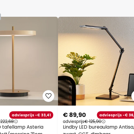
€ 89,90
adviesprijs -€ 33,41
adviesprijs -€ 36
 222,68
adviesprijs
€ 125,90
tafellamp Asteria
Lindby LED bureaulamp Antisa