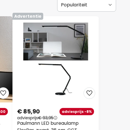
Advertentie
€ 85,90
,00
adviesprijs -8%
adviesprijs
€ 93,95
,
Paulmann LED bureaulamp