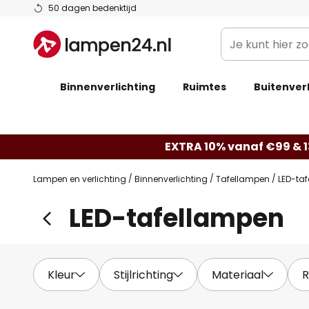
Ga
50 dagen bedenktijd
naar
Je
de
kunt
inhoud
hier
Binnenverlichting
Ruimtes
zoeken
Buitenverl
in
de
webwinkel
EXTRA 10% vanaf €99 & 
Lampen en verlichting
Binnenverlichting
Tafellampen
LED-ta
LED-tafellampen
Kleur
Stijlrichting
Materiaal
R