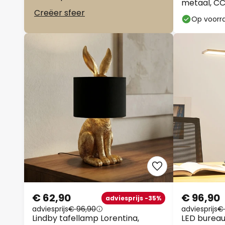
metaal, CC
Creëer sfeer
Op voorr
€ 62,90
€ 96,90
adviesprijs -35%
adviesprijs
€ 96,90
adviesprijs
€ 
Lindby tafellamp Lorentina,
LED bureau