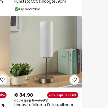
um
kunststof,CCT,hoogte39cm
Op voorraad
€ 34,90
38%
adviesprijs -54%
adviesprijs
€ 76,90
amp
Lindby tafellamp Felice, cilinder