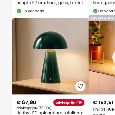
hoogte 57 cm, haas, goud, textiel
hoekig, di
Op voorraad
Op voorr
Advertentie
€ 67,90
€ 152,51
adviesprijs -11%
adviesprijs
€ 76,90
Philips Hue
Lindby LED oplaadbare tafellamp