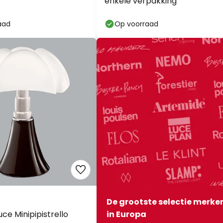
enkele verpakking
aad
Op voorraad
De grootste selectie merke
uce Minipipistrello
in Europa