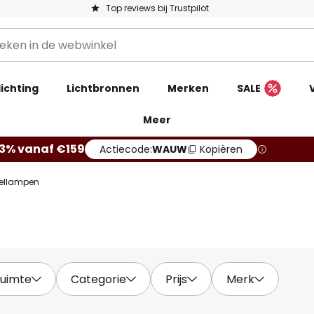
Top reviews bij Trustpilot
ichting
Lichtbronnen
Merken
SALE
Meer
13% vanaf €159
Actiecode:
WAUW
Kopiëren
fellampen
uimte
Categorie
Prijs
Merk