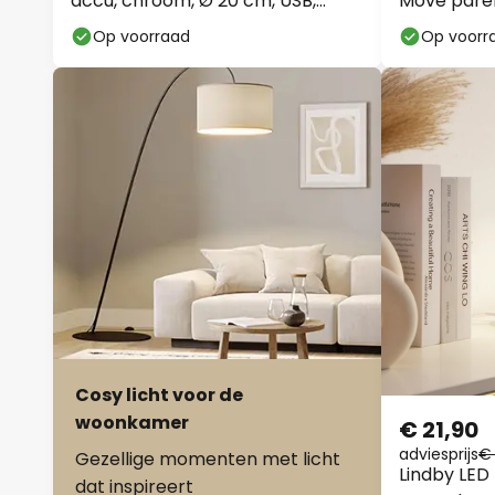
accu, chroom, Ø 20 cm, USB,
Move pare
dimmer
Op voorraad
Op voorr
Cosy licht voor de
woonkamer
€ 21,90
adviesprijs
€
Gezellige momenten met licht
Lindby LED 
dat inspireert