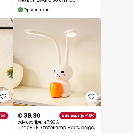
FlexBar, zwart, 36 cm, CCT
Op voorraad
€ 38,90
,00
adviesprijs -18%
adviesprijs
€ 47,90
Lindby LED tafellamp Haas, beige,