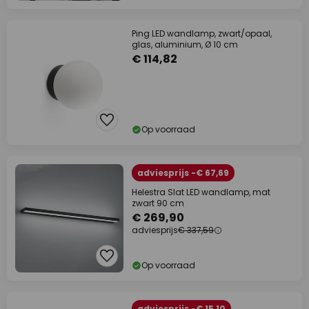
Ping LED wandlamp, zwart/opaal,
glas, aluminium, Ø 10 cm
€ 114,82
Op voorraad
adviesprijs -€ 67,69
Helestra Slat LED wandlamp, mat
zwart 90 cm
€ 269,90
adviesprijs
€ 337,59
Op voorraad
adviesprijs -€ 15,10