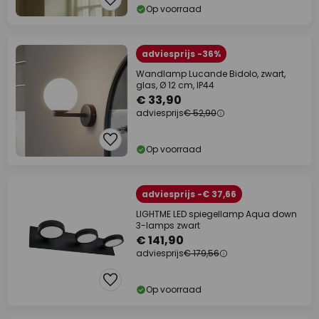
Op voorraad
adviesprijs -36%
Wandlamp Lucande Bidolo, zwart,
glas, Ø 12 cm, IP44
€ 33,90
adviesprijs
€ 52,90
Op voorraad
adviesprijs -€ 37,66
LIGHTME LED spiegellamp Aqua down
3-lamps zwart
€ 141,90
adviesprijs
€ 179,56
Op voorraad