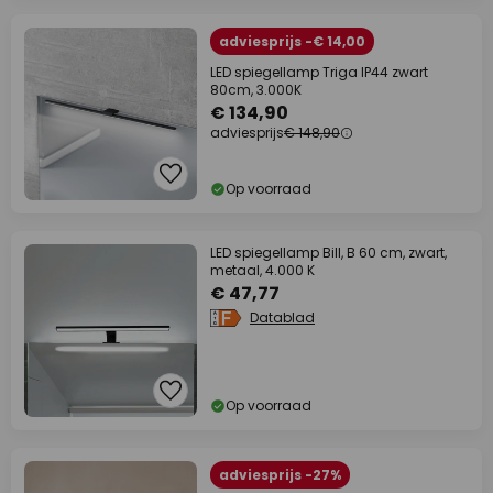
adviesprijs -€ 14,00
LED spiegellamp Triga IP44 zwart
80cm, 3.000K
€ 134,90
adviesprijs
€ 148,90
Op voorraad
LED spiegellamp Bill, B 60 cm, zwart,
metaal, 4.000 K
€ 47,77
Datablad
Op voorraad
adviesprijs -27%