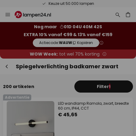
Keuze uit 50.000 lampen
Ga
Slui
naar
de
ken
Nog maar
01D 04U 40M 41S
inhoud
EXTRA 10% vanaf €99 & 13% vanaf €159
Actiecode:
WAUW
Kopiëren
WOW Week:
tot wel 70% korting
Spiegelverlichting badkamer zwart
200 artikelen
Filter
1
Extra korting
Advertentie
LED wandlamp Ramola, zwart, breedte
10% korting
vanaf €99
60 cm, IP44, CCT
€ 45,65
13% korting
vanaf €159
op bijna alles*