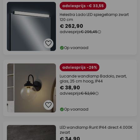
adviesprijs -€ 33,55
Helestra Lado LED spiegellamp zwart
120 cm
€ 262,90
adviesprijs
€ 296,45
Op voorraad
adviesprijs -26%
Lucande wandlamp Badolo, zwart,
glas, 25 cm hoog, IP44
€ 38,90
adviesprijs
€ 52,90
Op voorraad
LED wandlamp Runt IP44 direct 4.000K
zwart
€ 34,90