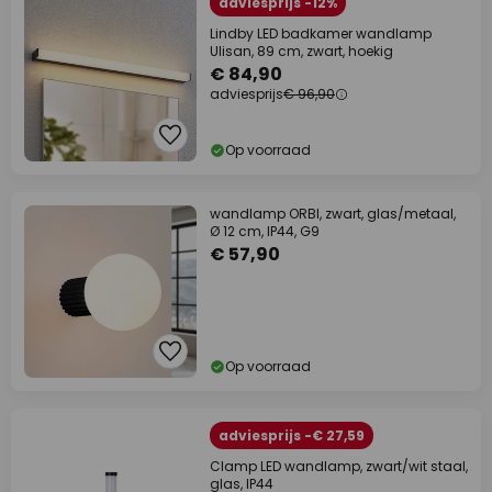
adviesprijs -12%
Lindby LED badkamer wandlamp
Ulisan, 89 cm, zwart, hoekig
€ 84,90
adviesprijs
€ 96,90
Op voorraad
wandlamp ORBI, zwart, glas/metaal,
Ø 12 cm, IP44, G9
€ 57,90
Op voorraad
adviesprijs -€ 27,59
Clamp LED wandlamp, zwart/wit staal,
glas, IP44