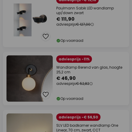
Paulmann Sabik LED wandlamp
up/down zwart
€ 111,90
adviesprijs
€ 127,00
Op voorraad
adviesprijs -11%
Wandlamp Berend van glas, hoogte
25,2 cm
€ 46,90
adviesprijs
€ 52,82
Op voorraad
adviesprijs -€ 56,50
SLV LED badkamer wandlamp One
Linear, 70 cm, zwart, CCT