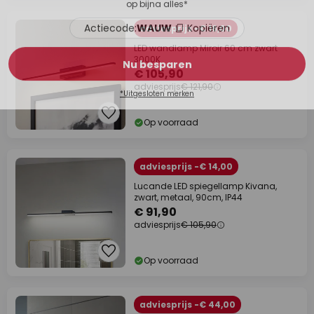
adviesprijs -€ 16,00
LED wandlamp Miroir 60 cm zwart
3000K
€ 105,90
adviesprijs
€ 121,90
Op voorraad
adviesprijs -€ 14,00
Lucande LED spiegellamp Kivana,
zwart, metaal, 90cm, IP44
€ 91,90
adviesprijs
€ 105,90
Op voorraad
adviesprijs -€ 44,00