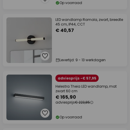
Op voorraad
LED wandlamp Ramola, zwart, breedte
45 cm, IP44, CCT
€ 40,57
Levertijd: 9 - 13 werkdagen
adviesprijs -€ 57,95
Helestra Theia LED wandlamp, mat
zwart 60 cm
€ 165,90
adviesprijs
€ 223,85
Op voorraad